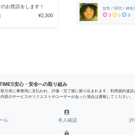
者のお世話をします！
女性
/
50代
/
神奈
sentiment_satisfied
sentiment_neutral
sentiment_dissatisfied
¥2,300
3
0
0
都
YTIMES安心・安全への取り組み
は取引前に事務局に支払われ、評価・完了後に振り込まれます。利用規約違反
な内容のサービスやリクエストやユーザーがあった場合は通報してください。
assignment_ind
ール
本人確認
評
lock