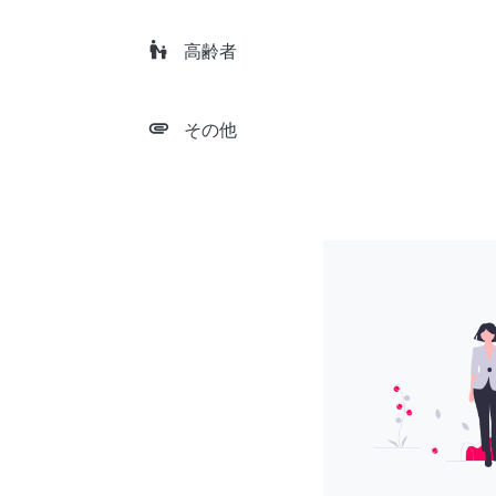
escalator_warning
高齢者
attachment
その他