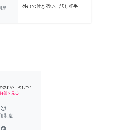
外出の付き添い、話し相手
川県
の恐れや、少しでも
詳細を見る
tag_faces
価制度
stars