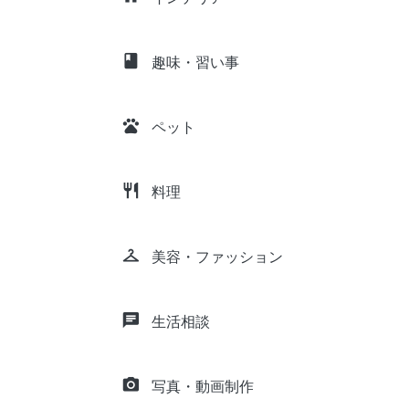
class
趣味・習い事
pets
ペット
restaurant
料理
checkroom
美容・ファッション
chat
生活相談
camera_alt
写真・動画制作