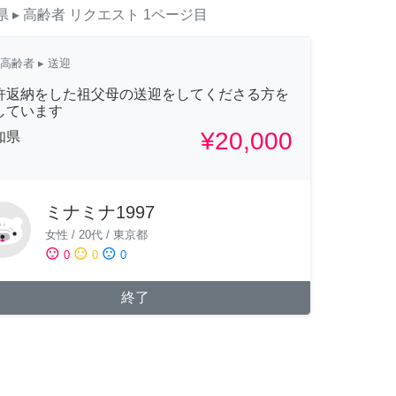
県
▸ 高齢者
リクエスト
1ページ目
高齢者
▸ 送迎
許返納をした祖父母の送迎をしてくださる方を
しています
¥20,000
知県
ミナミナ1997
女性
/
20代
/
東京都
sentiment_satisfied
sentiment_neutral
sentiment_dissatisfied
0
0
0
終了