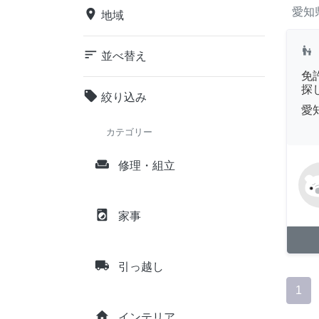
愛知
place
地域
escalator_warning
sort
並べ替え
免
探
local_offer
絞り込み
愛
カテゴリー
weekend
修理・組立
local_laundry_service
家事
local_shipping
引っ越し
1
home
インテリア