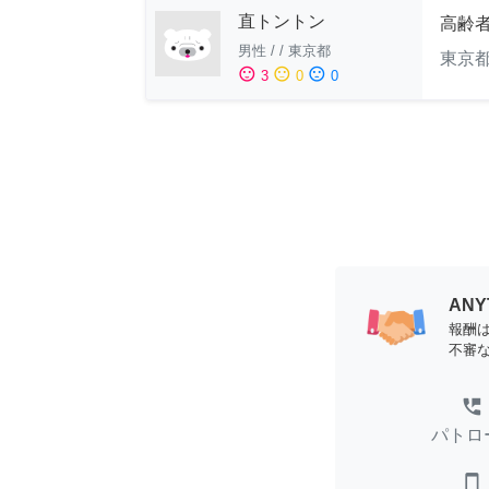
直トントン
高齢
男性
/
/
東京都
東京
sentiment_satisfied
sentiment_neutral
sentiment_dissatisfied
3
0
0
AN
報酬
不審
perm_phone_msg
パトロ
smartphone