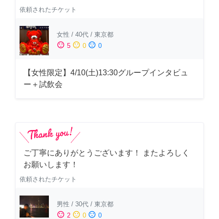
依頼されたチケット
女性
/
40代
/
東京都
sentiment_satisfied
sentiment_neutral
sentiment_dissatisfied
5
0
0
【女性限定】4/10(土)13:30グループインタビュ
ー＋試飲会
ご丁寧にありがとうございます！ またよろしく
お願いします！
依頼されたチケット
男性
/
30代
/
東京都
sentiment_satisfied
sentiment_neutral
sentiment_dissatisfied
2
0
0