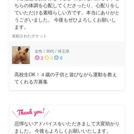
ちらの体調を心配してくださったり、心配りをし
ていただける素晴らしい方です。本当にありがと
うございました。 今後もぜひよろしくお願いし
ます。
依頼されたチケット
女性
/
30代
/
埼玉県
sentiment_satisfied
sentiment_neutral
sentiment_dissatisfied
2
0
0
高校生OK！４歳の子供と遊びながら運動を教え
てくれる方募集
忌憚ないアドバイスをいただきまして大変助かり
ました。 今後もよろしくお願いいたします。