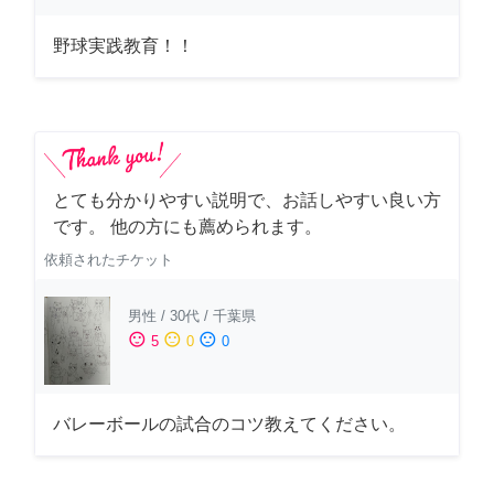
野球実践教育！！
とても分かりやすい説明で、お話しやすい良い方
です。 他の方にも薦められます。
依頼されたチケット
男性
/
30代
/
千葉県
sentiment_satisfied
sentiment_neutral
sentiment_dissatisfied
5
0
0
バレーボールの試合のコツ教えてください。