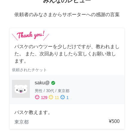
みんなのレビュー
依頼者のみなさまからサポーターへの感謝の言葉
バスケのハウツーを少しだけですが、教われまし
た。 また、次回ありましたら宜しくお願い致し
ます。
依頼されたチケット
saku@
check_circle
男性
/
30代
/
東京都
sentiment_satisfied
sentiment_neutral
sentiment_dissatisfied
129
11
1
バスケ教えます。
¥500
東京都