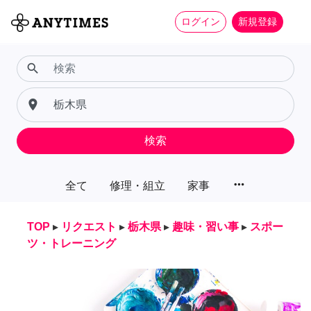
ログイン
新規登録
search
place
検索
more_horiz
全て
修理・組立
家事
TOP
▸
リクエスト
▸
栃木県
▸
趣味・習い事
▸
スポー
ツ・トレーニング