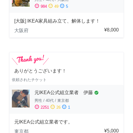
sentiment_satisfied
sentiment_neutral
sentiment_dissatisfied
984
49
5
[大阪] IKEA家具組み立て、解体します！
¥8,000
大阪府
ありがとうございます！
依頼されたチケット
元IKEA公式組立業者 伊藤
check_circle
男性
/
40代
/
東京都
sentiment_satisfied
sentiment_neutral
sentiment_dissatisfied
2251
26
1
元IKEA公式組立業者です。
¥5,000
東京都