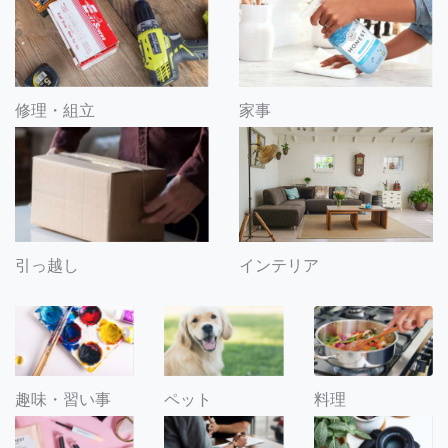
修理・組立
家事
引っ越し
インテリア
趣味・習い事
ペット
料理