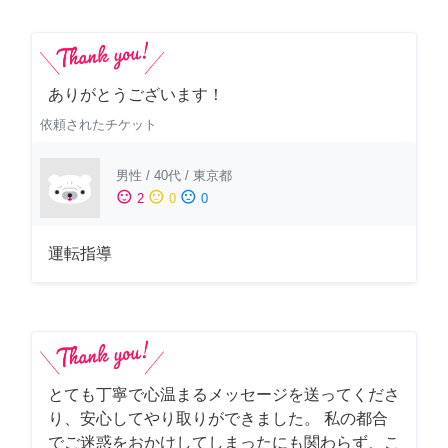
ありがとうございます！
依頼されたチケット
男性
/
40代
/
東京都
sentiment_satisfied
sentiment_neutral
sentiment_dissatisfied
2
0
0
運転指導
とても丁寧で心温まるメッセージを送ってくださ
り、安心してやり取りができました。 私の都合
でご迷惑をおかけしてしまったにも関わらず、こ