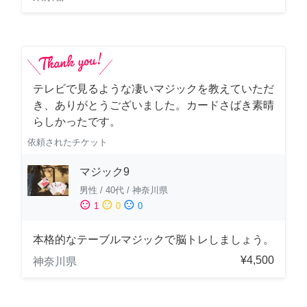
テレビで見るような凄いマジックを教えていただ
き、ありがとうございました。カードさばき素晴
らしかったです。
依頼されたチケット
マジック9
男性
/
40代
/
神奈川県
sentiment_satisfied
sentiment_neutral
sentiment_dissatisfied
1
0
0
本格的なテーブルマジックで脳トレしましょう。
¥4,500
神奈川県