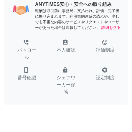
ANYTIMES安心・安全への取り組み
報酬は取引前に事務局に支払われ、評価・完了後
に振り込まれます。利用規約違反の恐れや、少し
でも不審な内容のサービスやリクエストやユーザ
ーがあった場合は通報してください。
詳細を見る
perm_phone_msg
assignment_ind
tag_faces
パトロー
本人確認
評価制度
ル
smartphone
lock
stars
番号確認
シェアワ
認定制度
ーカー保
険