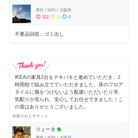
男性
/
50代
/
大阪府
sentiment_satisfied
sentiment_neutral
sentiment_dissatisfied
322
11
0
不要品回収、ゴミ出し
IKEAの家具2台をテキパキと進めていただき、2
時間程で組み立てていただきました。床のフロア
タイルに傷をつけないよう配慮いただいたり等、
気配りが見られ、安心してお任せできました！こ
の度はありがとうございました。
依頼されたチケット
りょーき
check_circle
男性
/
40代
/
大阪府