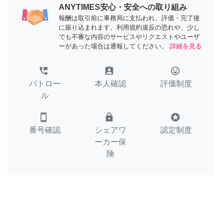
ANYTIMES安心・安全への取り組み
報酬は取引前に事務局に支払われ、評価・完了後
に振り込まれます。利用規約違反の恐れや、少し
でも不審な内容のサービスやリクエストやユーザ
ーがあった場合は通報してください。
詳細を見る
perm_phone_msg
assignment_ind
tag_faces
パトロー
本人確認
評価制度
ル
smartphone
lock
stars
番号確認
シェアワ
認定制度
ーカー保
険