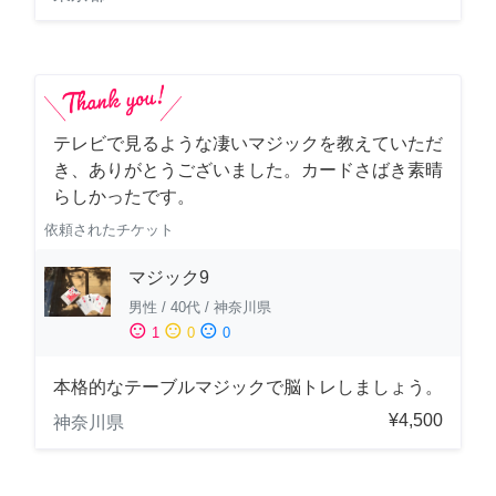
テレビで見るような凄いマジックを教えていただ
き、ありがとうございました。カードさばき素晴
らしかったです。
依頼されたチケット
マジック9
男性
/
40代
/
神奈川県
sentiment_satisfied
sentiment_neutral
sentiment_dissatisfied
1
0
0
本格的なテーブルマジックで脳トレしましょう。
¥4,500
神奈川県