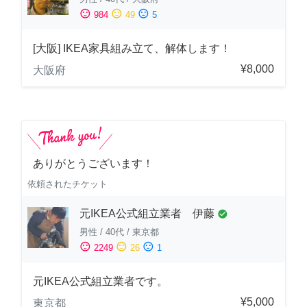
sentiment_satisfied
sentiment_neutral
sentiment_dissatisfied
984
49
5
[大阪] IKEA家具組み立て、解体します！
¥8,000
大阪府
ありがとうございます！
依頼されたチケット
元IKEA公式組立業者 伊藤
check_circle
男性
/
40代
/
東京都
sentiment_satisfied
sentiment_neutral
sentiment_dissatisfied
2249
26
1
元IKEA公式組立業者です。
¥5,000
東京都