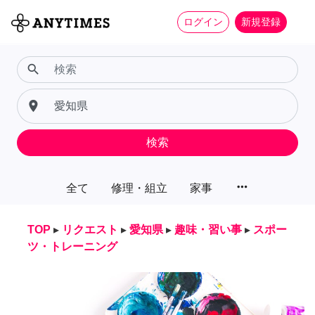
ログイン
新規登録
search
place
検索
more_horiz
全て
修理・組立
家事
TOP
▸
リクエスト
▸
愛知県
▸
趣味・習い事
▸
スポー
ツ・トレーニング