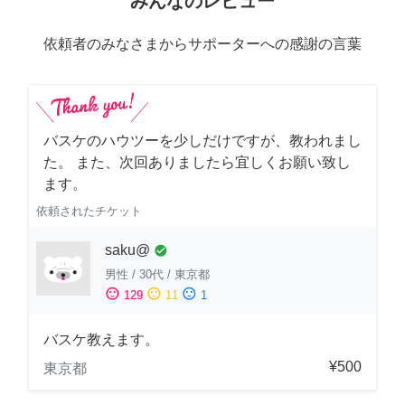
みんなのレビュー
依頼者のみなさまからサポーターへの感謝の言葉
バスケのハウツーを少しだけですが、教われまし
た。 また、次回ありましたら宜しくお願い致し
ます。
依頼されたチケット
saku@
check_circle
男性
/
30代
/
東京都
sentiment_satisfied
sentiment_neutral
sentiment_dissatisfied
129
11
1
バスケ教えます。
¥500
東京都