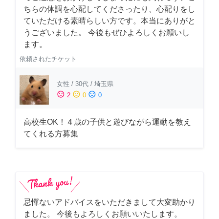
ちらの体調を心配してくださったり、心配りをし
ていただける素晴らしい方です。本当にありがと
うございました。 今後もぜひよろしくお願いし
ます。
依頼されたチケット
女性
/
30代
/
埼玉県
sentiment_satisfied
sentiment_neutral
sentiment_dissatisfied
2
0
0
高校生OK！４歳の子供と遊びながら運動を教え
てくれる方募集
忌憚ないアドバイスをいただきまして大変助かり
ました。 今後もよろしくお願いいたします。