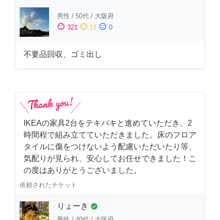
男性
/
50代
/
大阪府
sentiment_satisfied
sentiment_neutral
sentiment_dissatisfied
321
11
0
不要品回収、ゴミ出し
IKEAの家具2台をテキパキと進めていただき、2
時間程で組み立てていただきました。床のフロア
タイルに傷をつけないよう配慮いただいたり等、
気配りが見られ、安心してお任せできました！こ
の度はありがとうございました。
依頼されたチケット
りょーき
check_circle
男性
/
40代
/
大阪府