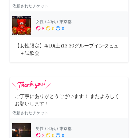
依頼されたチケット
女性
/
40代
/
東京都
sentiment_satisfied
sentiment_neutral
sentiment_dissatisfied
5
0
0
【女性限定】4/10(土)13:30グループインタビュ
ー＋試飲会
ご丁寧にありがとうございます！ またよろしく
お願いします！
依頼されたチケット
男性
/
30代
/
東京都
sentiment_satisfied
sentiment_neutral
sentiment_dissatisfied
2
0
0