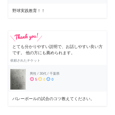
野球実践教育！！
とても分かりやすい説明で、お話しやすい良い方
です。 他の方にも薦められます。
依頼されたチケット
男性
/
30代
/
千葉県
sentiment_satisfied
sentiment_neutral
sentiment_dissatisfied
5
0
0
バレーボールの試合のコツ教えてください。