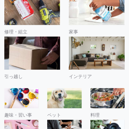
修理・組立
家事
引っ越し
インテリア
趣味・習い事
ペット
料理