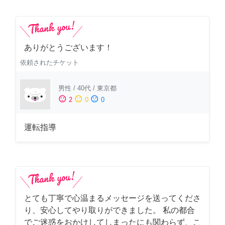
ありがとうございます！
依頼されたチケット
男性
/
40代
/
東京都
sentiment_satisfied
sentiment_neutral
sentiment_dissatisfied
2
0
0
運転指導
とても丁寧で心温まるメッセージを送ってくださ
り、安心してやり取りができました。 私の都合
でご迷惑をおかけしてしまったにも関わらず、こ