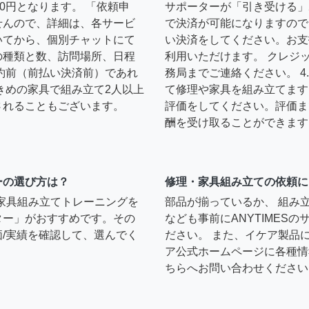
0円となります。 「依頼申
サポーターが「引き受ける」
せんので、詳細は、各サービ
で決済が可能になりますので
いてから、個別チャットにて
い決済をしてください。お支
の種類と数、訪問場所、日程
利用いただけます。 クレジ
約前（前払い決済前）であれ
務局までご連絡ください。 
きめの家具で組み立て2人以上
て修理や家具を組み立てます
されることもございます。
評価をしてください。評価ま
酬を受け取ることができます
ーの選び方は？
修理・家具組み立ての依頼に
）家具組み立てトレーニングを
部品が揃っているか、 組み
ター」がおすすめです。その
なども事前にANYTIMES
/実績を確認して、選んでく
ださい。 また、イケア製品
ア公式ホームページに各種情
ちらへお問い合わせください