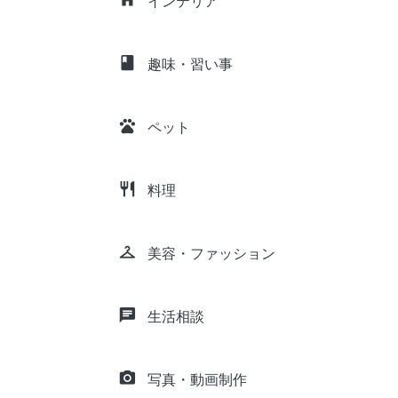
インテリア
class
趣味・習い事
pets
ペット
restaurant
料理
checkroom
美容・ファッション
chat
生活相談
camera_alt
写真・動画制作