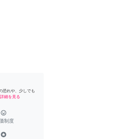
の恐れや、少しでも
詳細を見る
tag_faces
価制度
stars