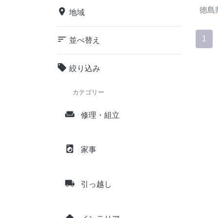
徳島
place
地域
sort
1
並べ替え
local_offer
絞り込み
カテゴリー
weekend
修理・組立
local_laundry_service
家事
local_shipping
引っ越し
home