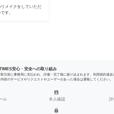
のリメイクをしていただ
いです。
YTIMES安心・安全への取り組み
は取引前に事務局に支払われ、評価・完了後に振り込まれます。利用規約違反
な内容のサービスやリクエストやユーザーがあった場合は通報してください。
assignment_ind
ール
本人確認
評
lock