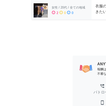
衣服
女性
/
20代
/
全ての地域
きた
sentiment_satisfied
sentiment_neutral
sentiment_dissatisfied
2
0
0
AN
報酬
不審
perm_phone_msg
パトロ
smartphone