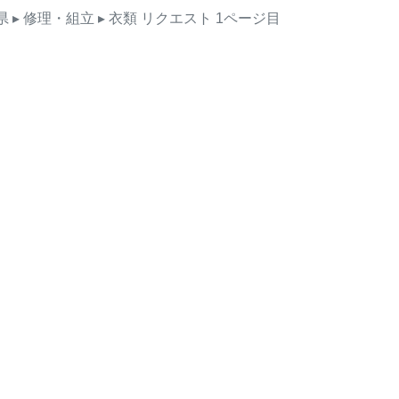
県
▸ 修理・組立
▸ 衣類
リクエスト
1ページ目