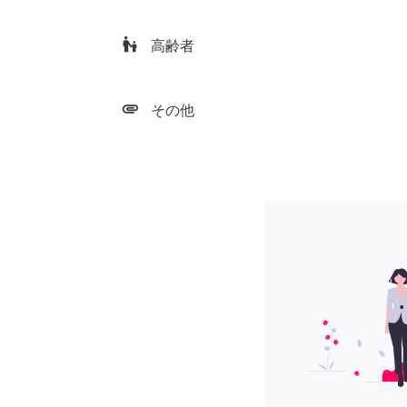
escalator_warning
高齢者
attachment
その他