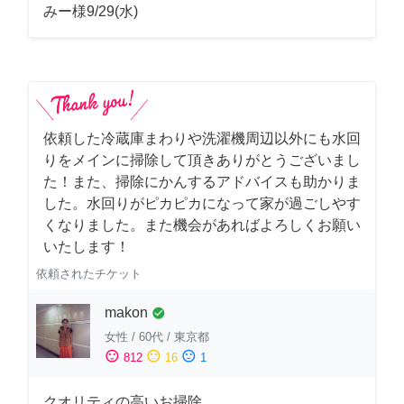
みー様9/29(水)
依頼した冷蔵庫まわりや洗濯機周辺以外にも水回
りをメインに掃除して頂きありがとうございまし
た！また、掃除にかんするアドバイスも助かりま
した。水回りがピカピカになって家が過ごしやす
くなりました。また機会があればよろしくお願い
いたします！
依頼されたチケット
makon
check_circle
女性
/
60代
/
東京都
sentiment_satisfied
sentiment_neutral
sentiment_dissatisfied
812
16
1
クオリティの高いお掃除