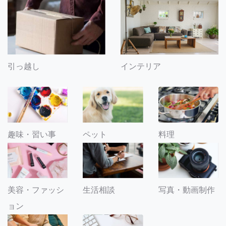
引っ越し
インテリア
趣味・習い事
ペット
料理
美容・ファッシ
生活相談
写真・動画制作
ョン