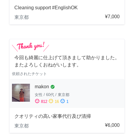
Cleaning support #EnglishOK
¥7,000
東京都
今回も綺麗に仕上げて頂きまして助かりました。
またよろしくおねがいします。
依頼されたチケット
makon
check_circle
女性
/
60代
/
東京都
sentiment_satisfied
sentiment_neutral
sentiment_dissatisfied
812
16
1
クオリティの高い家事代行及び清掃
¥6,000
東京都