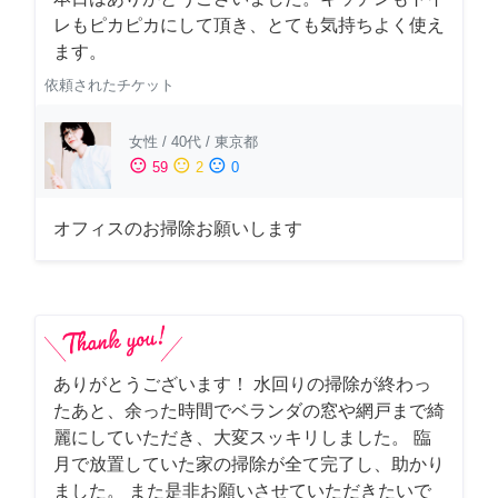
レもピカピカにして頂き、とても気持ちよく使え
ます。
依頼されたチケット
女性
/
40代
/
東京都
sentiment_satisfied
sentiment_neutral
sentiment_dissatisfied
59
2
0
オフィスのお掃除お願いします
ありがとうございます！ 水回りの掃除が終わっ
たあと、余った時間でベランダの窓や網戸まで綺
麗にしていただき、大変スッキリしました。 臨
月で放置していた家の掃除が全て完了し、助かり
ました。 また是非お願いさせていただきたいで