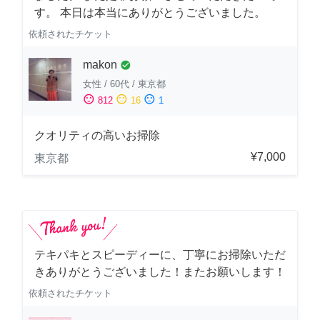
す。 本日は本当にありがとうございました。
依頼されたチケット
makon
check_circle
女性
/
60代
/
東京都
sentiment_satisfied
sentiment_neutral
sentiment_dissatisfied
812
16
1
クオリティの高いお掃除
¥7,000
東京都
テキパキとスピーディーに、丁寧にお掃除いただ
きありがとうございました！またお願いします！
依頼されたチケット