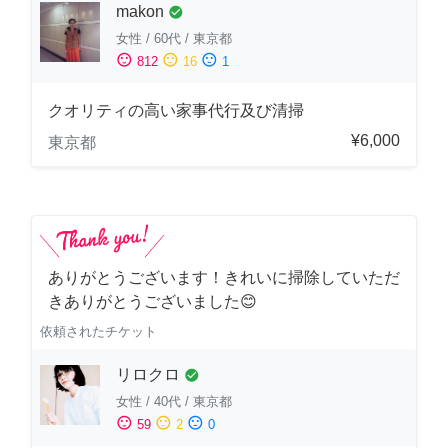
makon
check_circle
女性
/
60代
/
東京都
sentiment_satisfied
sentiment_neutral
sentiment_dissatisfied
812
16
1
クオリティの高い家事代行及び清掃
¥6,000
東京都
ありがとうございます！きれいに掃除していただ
きありがとうございました😊
依頼されたチケット
リロクロ
check_circle
女性
/
40代
/
東京都
sentiment_satisfied
sentiment_neutral
sentiment_dissatisfied
59
2
0