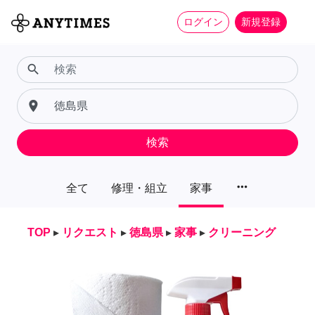
ログイン
新規登録
search
place
検索
more_horiz
全て
修理・組立
家事
TOP
▸
リクエスト
▸
徳島県
▸
家事
▸
クリーニング