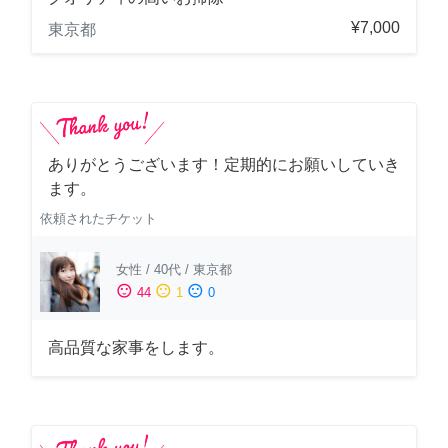
¥7,000
東京都
ありがとうございます！定期的にお願いしていき
ます。
依頼されたチケット
女性
/
40代
/
東京都
sentiment_satisfied
sentiment_neutral
sentiment_dissatisfied
44
1
0
高品質な家事をします。