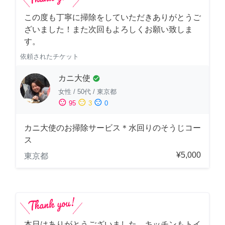
この度も丁寧に掃除をしていただきありがとうご
ざいました！また次回もよろしくお願い致しま
す。
依頼されたチケット
カニ大使
check_circle
女性
/
50代
/
東京都
sentiment_satisfied
sentiment_neutral
sentiment_dissatisfied
95
3
0
カニ大使のお掃除サービス＊水回りのそうじコー
ス
¥5,000
東京都
本日はありがとうございました。キッチンもトイ