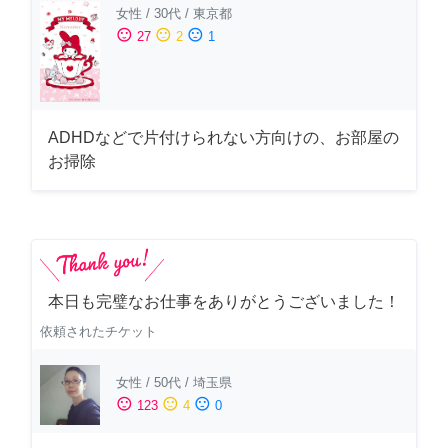
女性
/
30代
/
東京都
sentiment_satisfied
sentiment_neutral
sentiment_dissatisfied
27
2
1
ADHDなどで片付けられない方向けの、お部屋の
お掃除
本日も完璧なお仕事をありがとうございました！
依頼されたチケット
女性
/
50代
/
埼玉県
sentiment_satisfied
sentiment_neutral
sentiment_dissatisfied
123
4
0