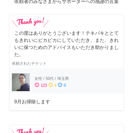
依頼者のみなさまからサポーターへの感謝の言葉
この度はありがとうございます！テキパキととて
もきれいにピカピカにしていただき、また、きれ
いに保つためのアドバイスもいただき助かりまし
た。
依頼されたチケット
女性
/
50代
/
埼玉県
sentiment_satisfied
sentiment_neutral
sentiment_dissatisfied
123
4
0
9月お掃除します