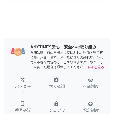
ANYTIMES安心・安全への取り組み
報酬は取引前に事務局に支払われ、評価・完了後
に振り込まれます。利用規約違反の恐れや、少し
でも不審な内容のサービスやリクエストやユーザ
ーがあった場合は通報してください。
詳細を見る
perm_phone_msg
assignment_ind
tag_faces
パトロー
本人確認
評価制度
ル
smartphone
lock
stars
番号確認
シェアワ
認定制度