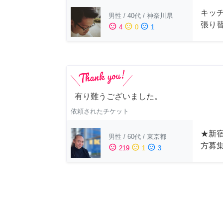
キッ
男性
/
40代
/
神奈川県
張り
sentiment_satisfied
sentiment_neutral
sentiment_dissatisfied
4
0
1
有り難うございました。
依頼されたチケット
★新宿
男性
/
60代
/
東京都
方募
sentiment_satisfied
sentiment_neutral
sentiment_dissatisfied
219
1
3