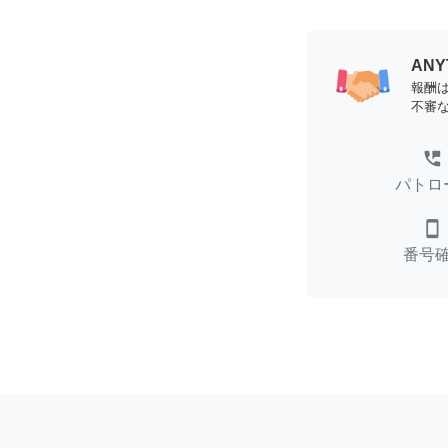
AN
報酬
不審
perm_phone_msg
パトロ
smartphone
番号