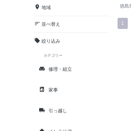
徳島
place
地域
sort
1
並べ替え
local_offer
絞り込み
カテゴリー
weekend
修理・組立
local_laundry_service
家事
local_shipping
引っ越し
home