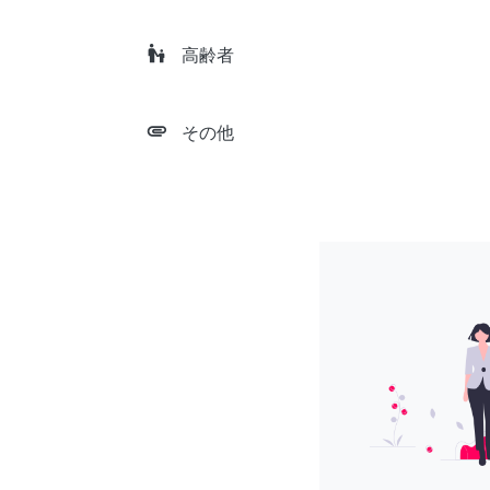
escalator_warning
高齢者
attachment
その他