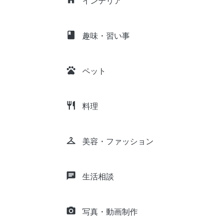
インテリア
class
趣味・習い事
pets
ペット
restaurant
料理
checkroom
美容・ファッション
chat
生活相談
camera_alt
写真・動画制作