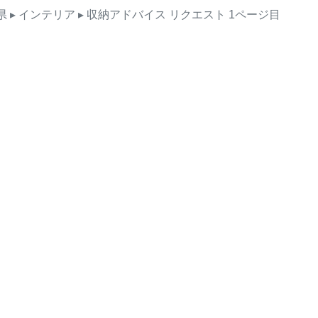
県
▸ インテリア
▸ 収納アドバイス
リクエスト
1ページ目