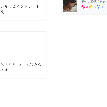
男性
/
40代
/
神奈
チンキャビネット シート
sentiment_satisfied
sentiment_neutral
sentiment_dissatisfied
4
0
1
替え
でDIYリフォームできる
集！★