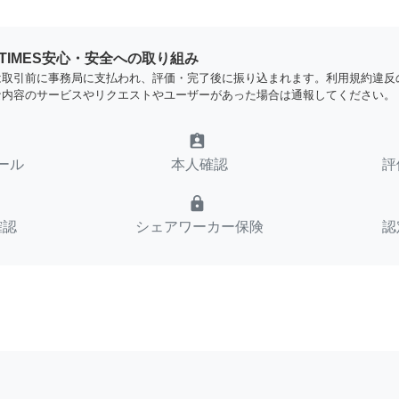
YTIMES安心・安全への取り組み
は取引前に事務局に支払われ、評価・完了後に振り込まれます。利用規約違反
な内容のサービスやリクエストやユーザーがあった場合は通報してください。
assignment_ind
ール
本人確認
評
lock
確認
シェアワーカー保険
認