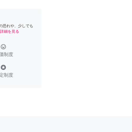
の恐れや、少しでも
詳細を見る
tag_faces
価制度
stars
定制度