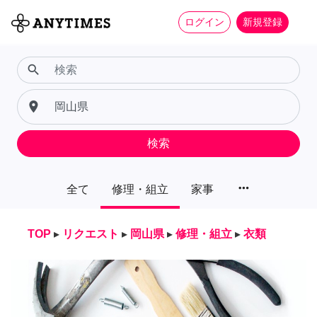
ログイン
新規登録
search
place
検索
more_horiz
全て
修理・組立
家事
TOP
▸
リクエスト
▸
岡山県
▸
修理・組立
▸
衣類