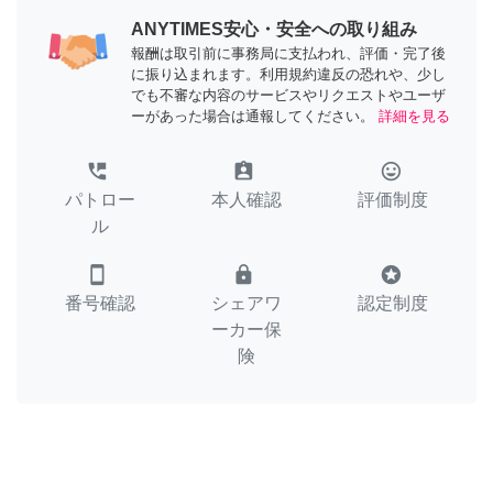
ANYTIMES安心・安全への取り組み
報酬は取引前に事務局に支払われ、評価・完了後
に振り込まれます。利用規約違反の恐れや、少し
でも不審な内容のサービスやリクエストやユーザ
ーがあった場合は通報してください。
詳細を見る
perm_phone_msg
assignment_ind
tag_faces
パトロー
本人確認
評価制度
ル
smartphone
lock
stars
番号確認
シェアワ
認定制度
ーカー保
険