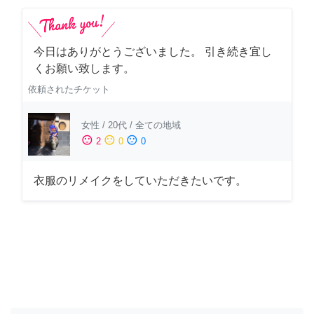
今日はありがとうございました。 引き続き宜し
くお願い致します。
依頼されたチケット
女性
/
20代
/
全ての地域
sentiment_satisfied
sentiment_neutral
sentiment_dissatisfied
2
0
0
衣服のリメイクをしていただきたいです。