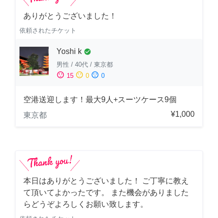
ありがとうございました！
依頼されたチケット
Yoshi k
check_circle
男性
/
40代
/
東京都
sentiment_satisfied
sentiment_neutral
sentiment_dissatisfied
15
0
0
空港送迎します！最大9人+スーツケース9個
¥1,000
東京都
本日はありがとうございました！ ご丁寧に教え
て頂いてよかったです。 また機会がありました
らどうぞよろしくお願い致します。