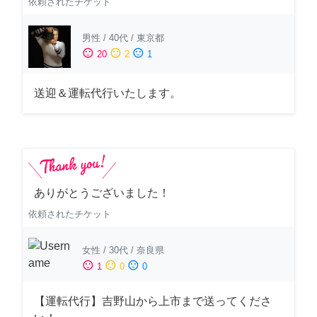
依頼されたチケット
男性
/
40代
/
東京都
sentiment_satisfied
sentiment_neutral
sentiment_dissatisfied
20
2
1
送迎＆運転代行いたします。
ありがとうございました！
依頼されたチケット
女性
/
30代
/
奈良県
sentiment_satisfied
sentiment_neutral
sentiment_dissatisfied
1
0
0
【運転代行】吉野山から上市まで送ってくださ