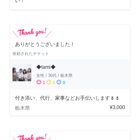
い！
ありがとうございました！
依頼されたチケット
◆tami◆
女性
/
30代
/
栃木県
sentiment_satisfied
sentiment_neutral
sentiment_dissatisfied
1
0
0
付き添い、代行、家事などお手伝いします🌷🌷
¥3,000
栃木県