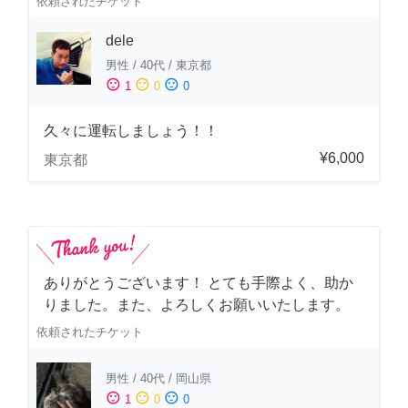
依頼されたチケット
dele
男性
/
40代
/
東京都
sentiment_satisfied
sentiment_neutral
sentiment_dissatisfied
1
0
0
久々に運転しましょう！！
¥6,000
東京都
ありがとうございます！ とても手際よく、助か
りました。また、よろしくお願いいたします。
依頼されたチケット
男性
/
40代
/
岡山県
sentiment_satisfied
sentiment_neutral
sentiment_dissatisfied
1
0
0