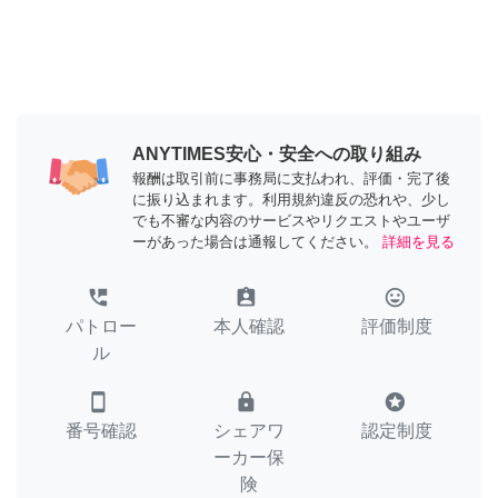
ANYTIMES安心・安全への取り組み
報酬は取引前に事務局に支払われ、評価・完了後
に振り込まれます。利用規約違反の恐れや、少し
でも不審な内容のサービスやリクエストやユーザ
ーがあった場合は通報してください。
詳細を見る
perm_phone_msg
assignment_ind
tag_faces
パトロー
本人確認
評価制度
ル
smartphone
lock
stars
番号確認
シェアワ
認定制度
ーカー保
険