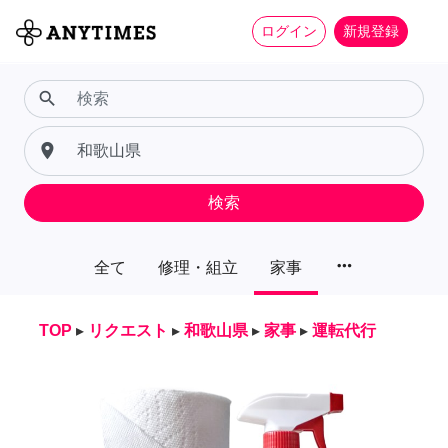
ログイン
新規登録
search
place
検索
more_horiz
全て
修理・組立
家事
TOP
▸
リクエスト
▸
和歌山県
▸
家事
▸
運転代行