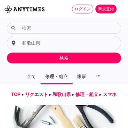
ログイン
新規登録
search
place
検索
more_horiz
全て
修理・組立
家事
TOP
▸
リクエスト
▸
和歌山県
▸
修理・組立
▸
スマホ