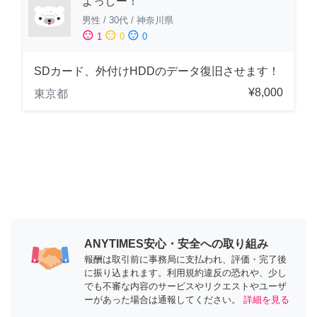
よっしー！
男性
/
30代
/
神奈川県
sentiment_satisfied
sentiment_neutral
sentiment_dissatisfied
1
0
0
SDカード、外付けHDDのデータ復旧させます！
¥8,000
東京都
ANYTIMES安心・安全への取り組み
報酬は取引前に事務局に支払われ、評価・完了後
に振り込まれます。利用規約違反の恐れや、少し
でも不審な内容のサービスやリクエストやユーザ
ーがあった場合は通報してください。
詳細を見る