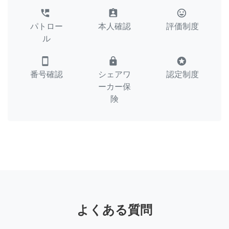
perm_phone_msg
assignment_ind
tag_faces
パトロー
本人確認
評価制度
ル
smartphone
lock
stars
番号確認
シェアワ
認定制度
ーカー保
険
よくある質問