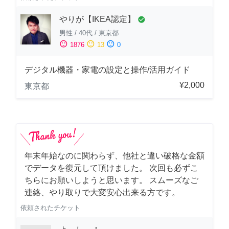
やりが【IKEA認定】
check_circle
男性
/
40代
/
東京都
sentiment_satisfied
sentiment_neutral
sentiment_dissatisfied
1876
13
0
デジタル機器・家電の設定と操作/活用ガイド
¥2,000
東京都
年末年始なのに関わらず、他社と違い破格な金額
でデータを復元して頂けました。 次回も必ずこ
ちらにお願いしようと思います。 スムーズなご
連絡、やり取りで大変安心出来る方です。
依頼されたチケット