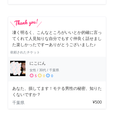
凄く明るく、こんなところがいいとか的確に言っ
てくれて人見知りな自分でもすぐ仲良く話せまし
た楽しかったですーありがとうございました♪
依頼されたチケット
にこにん
女性
/
30代
/
千葉県
sentiment_satisfied
sentiment_neutral
sentiment_dissatisfied
5
0
0
あなた、損してます！モテる男性の秘密、知りた
くないですか？
¥500
千葉県