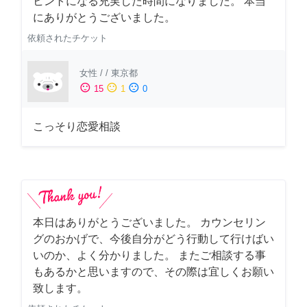
ヒントになる充実した時間になりました。 本当
にありがとうございました。
依頼されたチケット
女性
/
/
東京都
sentiment_satisfied
sentiment_neutral
sentiment_dissatisfied
15
1
0
こっそり恋愛相談
本日はありがとうございました。 カウンセリン
グのおかげで、今後自分がどう行動して行けばい
いのか、よく分かりました。 またご相談する事
もあるかと思いますので、その際は宜しくお願い
致します。