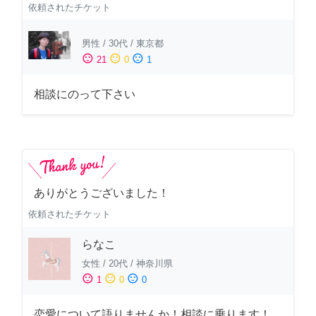
依頼されたチケット
男性
/
30代
/
東京都
sentiment_satisfied
sentiment_neutral
sentiment_dissatisfied
21
0
1
相談にのって下さい
ありがとうございました！
依頼されたチケット
らなこ
女性
/
20代
/
神奈川県
sentiment_satisfied
sentiment_neutral
sentiment_dissatisfied
1
0
0
恋愛について語りませんか！相談に乗ります！