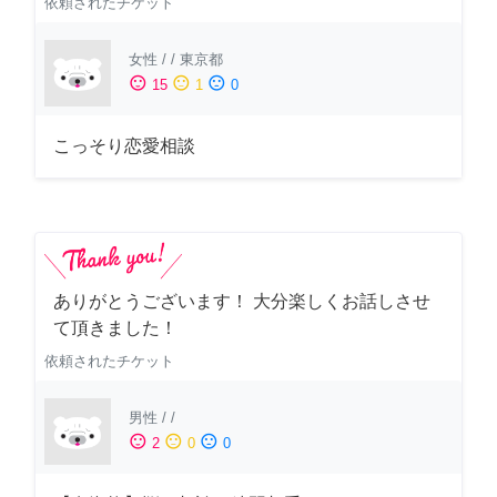
依頼されたチケット
女性
/
/
東京都
sentiment_satisfied
sentiment_neutral
sentiment_dissatisfied
15
1
0
こっそり恋愛相談
ありがとうございます！ 大分楽しくお話しさせ
て頂きました！
依頼されたチケット
男性
/
/
sentiment_satisfied
sentiment_neutral
sentiment_dissatisfied
2
0
0