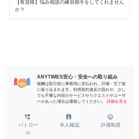
【有資格】悩み相談の練習相手をしてくれません
か？
ANYTIMES安心・安全への取り組み
報酬は取引前に事務局に支払われ、評価・完了後
に振り込まれます。利用規約違反の恐れや、少し
でも不審な内容のサービスやリクエストやユーザ
ーがあった場合は通報してください。
詳細を見る
perm_phone_msg
assignment_ind
tag_faces
パトロー
本人確認
評価制度
ル