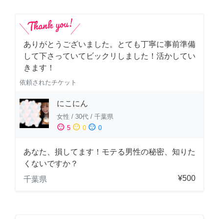
ありがとうございました。とても丁寧に事前準備
して下さっていてビックリしました！活かしてい
きます！
依頼されたチケット
にこにん
女性
/
30代
/
千葉県
sentiment_satisfied
sentiment_neutral
sentiment_dissatisfied
5
0
0
あなた、損してます！モテる男性の秘密、知りた
くないですか？
¥500
千葉県