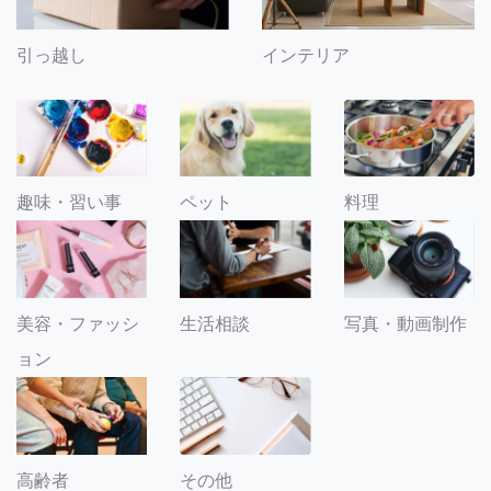
引っ越し
インテリア
趣味・習い事
ペット
料理
美容・ファッシ
生活相談
写真・動画制作
ョン
その他
高齢者