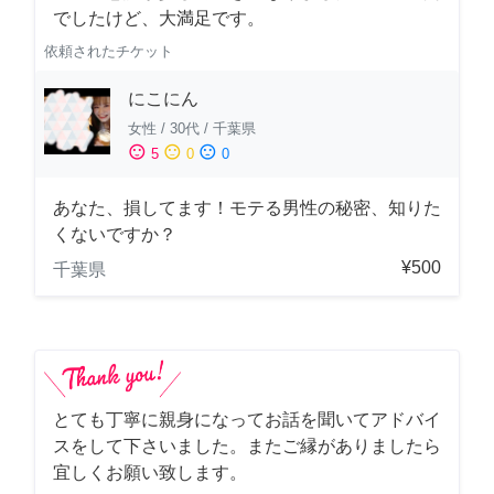
でしたけど、大満足です。
依頼されたチケット
にこにん
女性
/
30代
/
千葉県
sentiment_satisfied
sentiment_neutral
sentiment_dissatisfied
5
0
0
あなた、損してます！モテる男性の秘密、知りた
くないですか？
¥500
千葉県
とても丁寧に親身になってお話を聞いてアドバイ
スをして下さいました。またご縁がありましたら
宜しくお願い致します。