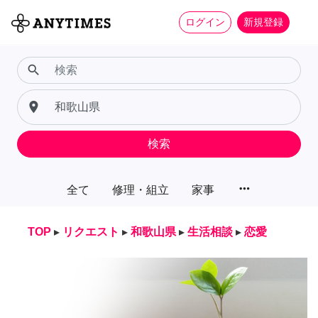
ログイン
新規登録
search
place
検索
more_horiz
全て
修理・組立
家事
TOP
▸
リクエスト
▸
和歌山県
▸
生活相談
▸
恋愛