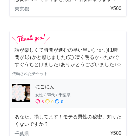
¥500
東京都
話が楽しくて時間が進むの早い早い(｡･о･｡)! 1時
間が1分かと感じました(笑) 凄く明るかったので
すぐうちとけました♪ありがとうございました♪☆
依頼されたチケット
にこにん
女性
/
30代
/
千葉県
sentiment_satisfied
sentiment_neutral
sentiment_dissatisfied
5
0
0
あなた、損してます！モテる男性の秘密、知りた
くないですか？
¥500
千葉県