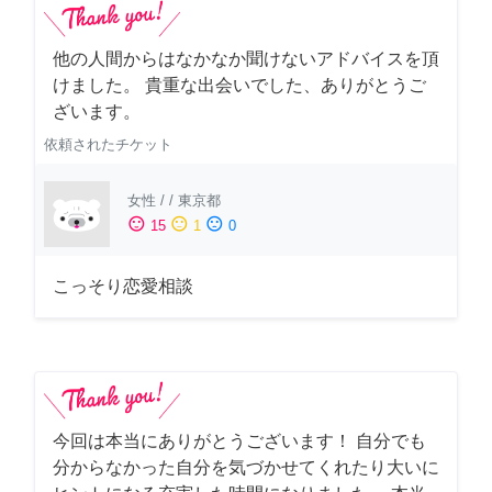
他の人間からはなかなか聞けないアドバイスを頂
けました。 貴重な出会いでした、ありがとうご
ざいます。
依頼されたチケット
女性
/
/
東京都
sentiment_satisfied
sentiment_neutral
sentiment_dissatisfied
15
1
0
こっそり恋愛相談
今回は本当にありがとうございます！ 自分でも
分からなかった自分を気づかせてくれたり大いに