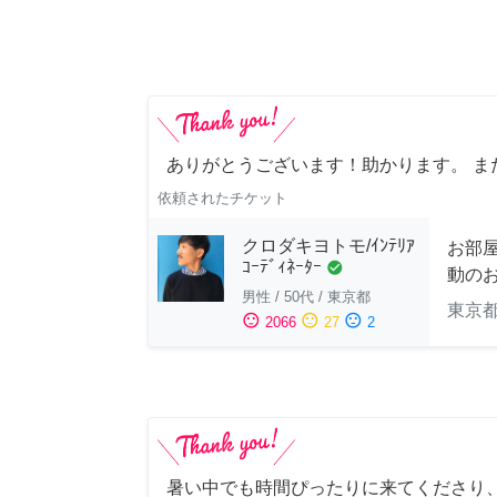
ありがとうございます！助かります。 ま
依頼されたチケット
クロダキヨトモ/ｲﾝﾃﾘｱ
お部
ｺｰﾃﾞｨﾈｰﾀｰ
check_circle
動の
男性
/
50代
/
東京都
東京
sentiment_satisfied
sentiment_neutral
sentiment_dissatisfied
2066
27
2
暑い中でも時間ぴったりに来てくださり