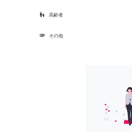
escalator_warning
高齢者
attachment
その他