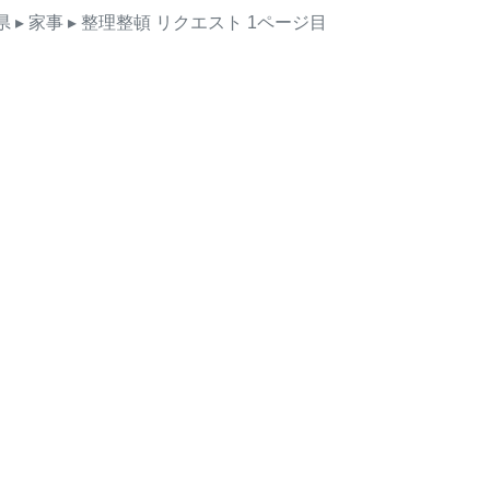
県
▸ 家事
▸ 整理整頓
リクエスト
1ページ目