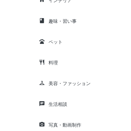
インテリア
class
趣味・習い事
pets
ペット
restaurant
料理
checkroom
美容・ファッション
chat
生活相談
camera_alt
写真・動画制作