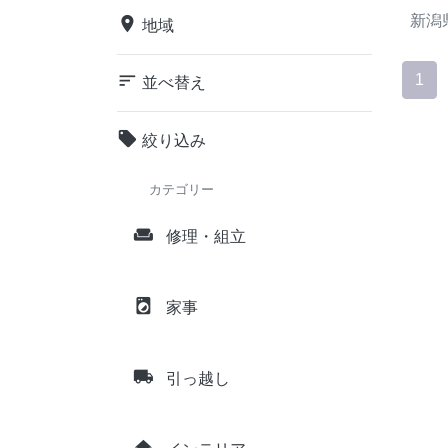
新潟
place
地域
sort
1
並べ替え
local_offer
絞り込み
カテゴリー
weekend
修理・組立
local_laundry_service
家事
local_shipping
引っ越し
home