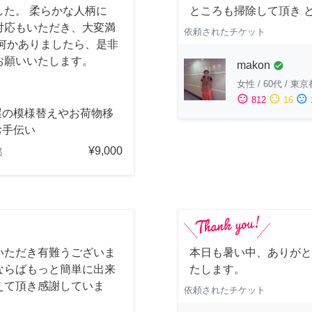
た。 柔らかな人柄に
ところも掃除して頂き 
対応もいただき、大変満
依頼されたチケット
何かありましたら、是非
お願いいたします。
makon
check_circle
女性
/
60代
/
東京
sentiment_satisfied
sentiment_neutral
sentiment_dissatisfied
812
16
屋の模様替えやお荷物移
お手伝い
¥9,000
都
いただき有難うございま
本日も暑い中、ありがと
ならばもっと簡単に出来
たします。
えて頂き感謝していま
依頼されたチケット