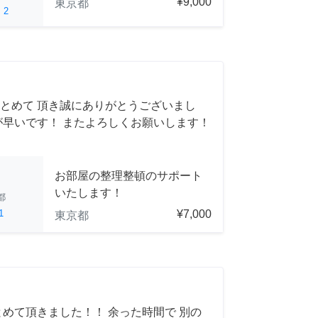
¥9,000
東京都
ed
2
とめて 頂き誠にありがとうございまし
が早いです！ またよろしくお願いします！
お部屋の整理整頓のサポート
いたします！
都
1
¥7,000
東京都
とめて頂きました！！ 余った時間で 別の