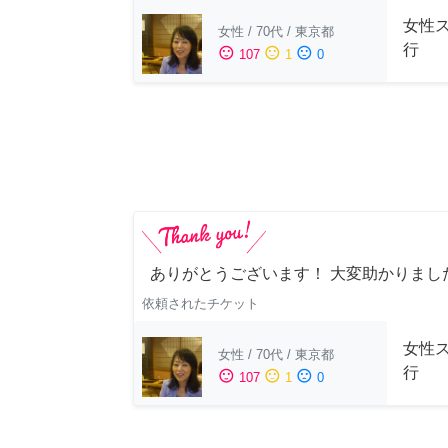
女性
女性
/
70代
/
東京都
行
sentiment_satisfied
sentiment_neutral
sentiment_dissatisfied
107
1
0
ありがとうございます！ 大変助かりまし
依頼されたチケット
女性
女性
/
70代
/
東京都
行
sentiment_satisfied
sentiment_neutral
sentiment_dissatisfied
107
1
0