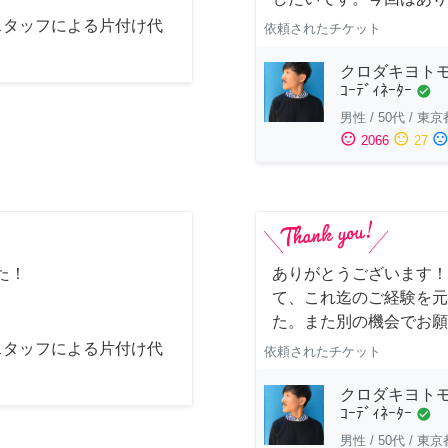
スタッフによる片付け代
依頼されたチケット
クロダキヨトモ/ｲ
ｺｰﾃﾞｨﾈｰﾀｰ
check_circle
男性
/
50代
/
東京
sentiment_satisfied
sentiment_neutral
sentiment_dissatisfi
2066
27
た！
ありがとうございます！
て、これ迄のご経験を元
た。また別の機会でお願
スタッフによる片付け代
依頼されたチケット
クロダキヨトモ/ｲ
ｺｰﾃﾞｨﾈｰﾀｰ
check_circle
男性
/
50代
/
東京