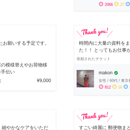
sentiment_satisfied
sentiment_neutral
sentiment_dissatisfi
2066
27
たお願いする予定です。
時間内に大量の資料をま
た！！ とってもお仕事
依頼されたチケット
屋の模様替えやお荷物移
お手伝い
makon
check_circle
¥9,000
女性
/
60代
/
東京
都
sentiment_satisfied
sentiment_neutral
sentiment_dissatisfied
812
16
、細やかなケアをいただ
すごい綺麗に 郵便物ま