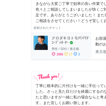
きながら大変ご丁寧で効率の良い作業でし
色々とご相談してしまいましたが快くご
足です。ありがとうございました！ また
ご相談をさせてください！どうぞ宜しく
依頼されたチケット
クロダキヨトモ/ｲﾝﾃﾘｱ
お部
ｺｰﾃﾞｨﾈｰﾀｰ
check_circle
動の
男性
/
50代
/
東京都
東京
sentiment_satisfied
sentiment_neutral
sentiment_dissatisfied
2066
27
2
丁寧に根本的に片付けを一緒に手伝って
した。さっと見た目だけを綺麗にするの
たと思いますが一緒に私の場合ならと考
す。また宜しくお願い致します。