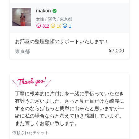
makon
check_circle
女性
/
60代
/
東京都
sentiment_satisfied
sentiment_neutral
sentiment_dissatisfied
812
16
1
お部屋の整理整頓のサポートいたします！
¥7,000
東京都
丁寧に根本的に片付けを一緒に手伝っていただき
有難うございました。さっと見た目だけを綺麗に
するのならばもっと簡単に出来たと思いますが一
緒に私の場合ならと考えて頂き感謝しています。
また宜しくお願い致します。
依頼されたチケット