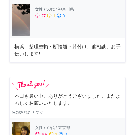
女性
/
50代
/
神奈川県
sentiment_satisfied
sentiment_neutral
sentiment_dissatisfied
27
1
0
横浜 整理整頓・断捨離・片付け、他相談、お手
伝いします❗
本日も暑い中、ありがとうございました。またよ
ろしくお願いいたします。
依頼されたチケット
女性
/
70代
/
東京都
sentiment_satisfied
sentiment_neutral
sentiment_dissatisfied
107
1
0