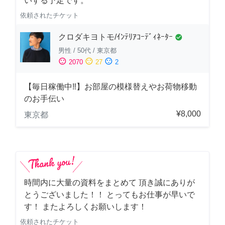
いする予定です。
依頼されたチケット
クロダキヨトモ/ｲﾝﾃﾘｱｺｰﾃﾞｨﾈｰﾀｰ
check_circle
男性
/
50代
/
東京都
sentiment_satisfied
sentiment_neutral
sentiment_dissatisfied
2070
27
2
【毎日稼働中‼︎】お部屋の模様替えやお荷物移動
のお手伝い
¥8,000
東京都
時間内に大量の資料をまとめて 頂き誠にありが
とうございました！！ とってもお仕事が早いで
す！ またよろしくお願いします！
依頼されたチケット