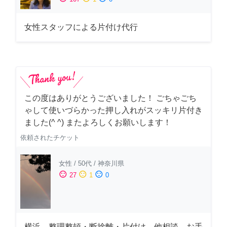
女性スタッフによる片付け代行
この度はありがとうございました！ ごちゃごち
ゃして使いづらかった押し入れがスッキリ片付き
ました(^ ^) またよろしくお願いします！
依頼されたチケット
女性
/
50代
/
神奈川県
sentiment_satisfied
sentiment_neutral
sentiment_dissatisfied
27
1
0
横浜 整理整頓・断捨離・片付け、他相談、お手