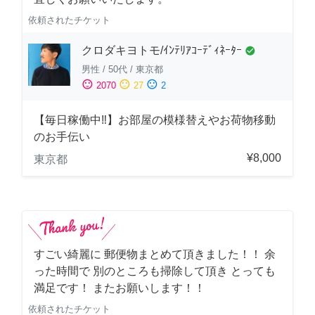
依頼されたチケット
クロダキヨトモ/ｲﾝﾃﾘｱｺｰﾃﾞｨﾈｰﾀｰ
check_circle
男性
/
50代
/
東京都
sentiment_satisfied
sentiment_neutral
sentiment_dissatisfied
2070
27
2
【毎日稼働中‼︎】お部屋の模様替えやお荷物移動
のお手伝い
¥8,000
東京都
すごい綺麗に 郵便物まとめて頂きました！！ 余
った時間で 別のところも掃除して頂き とっても
満足です！ またお願いします！！
依頼されたチケット