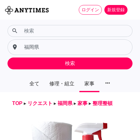
ログイン
新規登録
search
place
検索
more_horiz
全て
修理・組立
家事
TOP
▸
リクエスト
▸
福岡県
▸
家事
▸
整理整頓