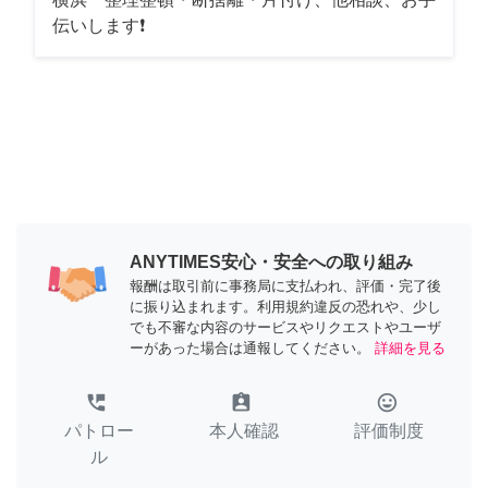
伝いします❗
ANYTIMES安心・安全への取り組み
報酬は取引前に事務局に支払われ、評価・完了後
に振り込まれます。利用規約違反の恐れや、少し
でも不審な内容のサービスやリクエストやユーザ
ーがあった場合は通報してください。
詳細を見る
perm_phone_msg
assignment_ind
tag_faces
パトロー
本人確認
評価制度
ル