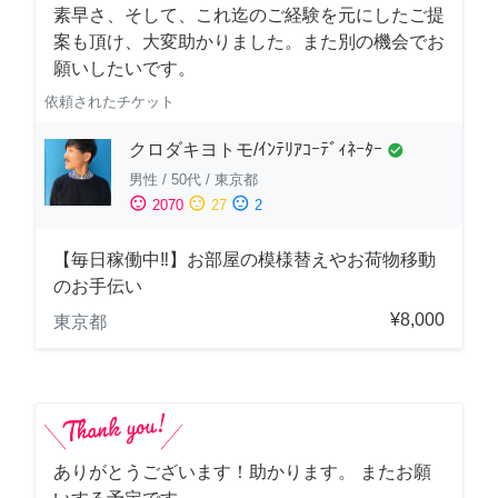
素早さ、そして、これ迄のご経験を元にしたご提
案も頂け、大変助かりました。また別の機会でお
願いしたいです。
依頼されたチケット
クロダキヨトモ/ｲﾝﾃﾘｱｺｰﾃﾞｨﾈｰﾀｰ
check_circle
男性
/
50代
/
東京都
sentiment_satisfied
sentiment_neutral
sentiment_dissatisfied
2070
27
2
【毎日稼働中‼︎】お部屋の模様替えやお荷物移動
のお手伝い
¥8,000
東京都
ありがとうございます！助かります。 またお願