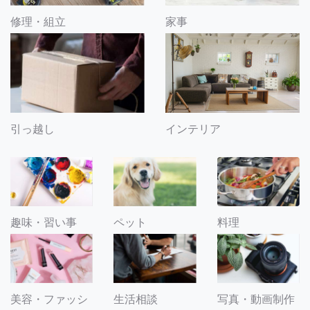
修理・組立
家事
引っ越し
インテリア
趣味・習い事
ペット
料理
美容・ファッシ
生活相談
写真・動画制作