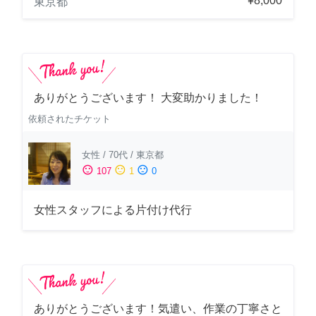
¥8,000
東京都
ありがとうございます！ 大変助かりました！
依頼されたチケット
女性
/
70代
/
東京都
sentiment_satisfied
sentiment_neutral
sentiment_dissatisfied
107
1
0
女性スタッフによる片付け代行
ありがとうございます！気遣い、作業の丁寧さと