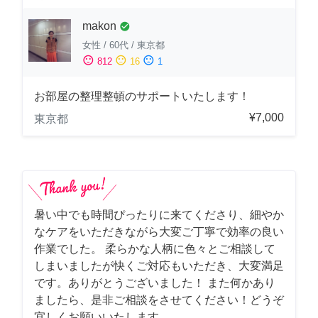
makon
check_circle
女性
/
60代
/
東京都
sentiment_satisfied
sentiment_neutral
sentiment_dissatisfied
812
16
1
お部屋の整理整頓のサポートいたします！
¥7,000
東京都
暑い中でも時間ぴったりに来てくださり、細やか
なケアをいただきながら大変ご丁寧で効率の良い
作業でした。 柔らかな人柄に色々とご相談して
しまいましたが快くご対応もいただき、大変満足
です。ありがとうございました！ また何かあり
ましたら、是非ご相談をさせてください！どうぞ
宜しくお願いいたします。