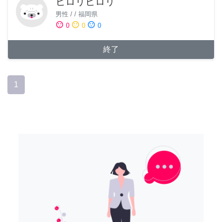
ヒロリヒロリ
男性
/
/
福岡県
sentiment_satisfied
sentiment_neutral
sentiment_dissatisfied
0
0
0
終了
1