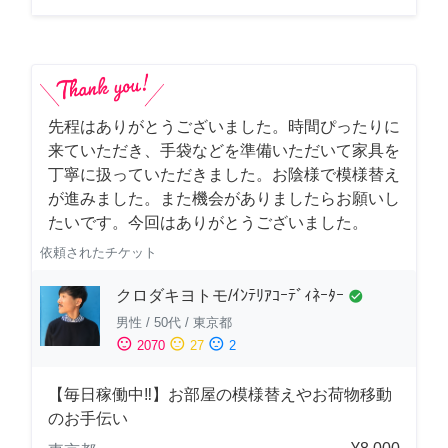
先程はありがとうございました。時間ぴったりに
来ていただき、手袋などを準備いただいて家具を
丁寧に扱っていただきました。お陰様で模様替え
が進みました。また機会がありましたらお願いし
たいです。今回はありがとうございました。
依頼されたチケット
クロダキヨトモ/ｲﾝﾃﾘｱｺｰﾃﾞｨﾈｰﾀｰ
check_circle
男性
/
50代
/
東京都
sentiment_satisfied
sentiment_neutral
sentiment_dissatisfied
2070
27
2
【毎日稼働中‼︎】お部屋の模様替えやお荷物移動
のお手伝い