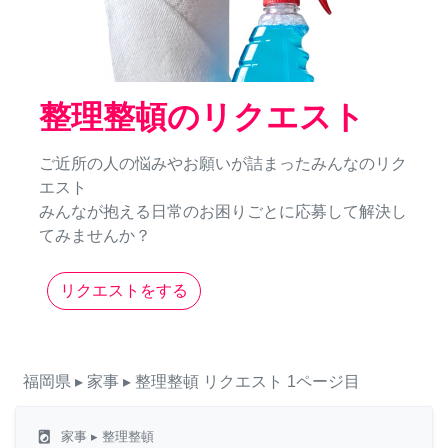
整理整頓のリクエスト
ご近所の人の悩みやお願いが詰まったみんなのリク
エスト
みんなが抱える日常のお困りごとに応募して解決し
てみませんか？
リクエストをする
福岡県
▸ 家事
▸ 整理整頓
リクエスト
1ページ目
local_laundry_service
家事
▸ 整理整頓