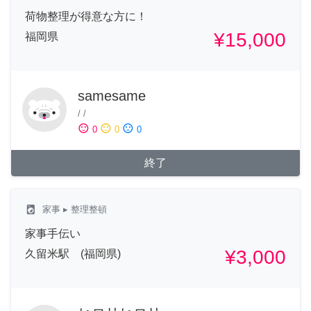
荷物整理が得意な方に！
¥15,000
福岡県
samesame
/
/
sentiment_satisfied
sentiment_neutral
sentiment_dissatisfied
0
0
0
終了
local_laundry_service
家事
▸ 整理整頓
家事手伝い
¥3,000
久留米駅 (福岡県)