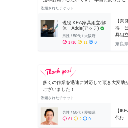
依頼されたチケット
【奈
現役IKEA家具組立/解
得！公
体 Adde(アッデ)
check_circle
具組
男性
/
50代
/
大阪府
sentiment_satisfied
sentiment_neutral
sentiment_dissatisfied
1710
11
0
奈良
多くの作業を迅速に対応して頂き大変助
ございました！
依頼されたチケット
【IK
男性
/
50代
/
愛知県
代行
sentiment_satisfied
sentiment_neutral
sentiment_dissatisfied
61
2
0