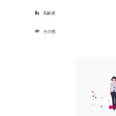
escalator_warning
高齢者
attachment
その他