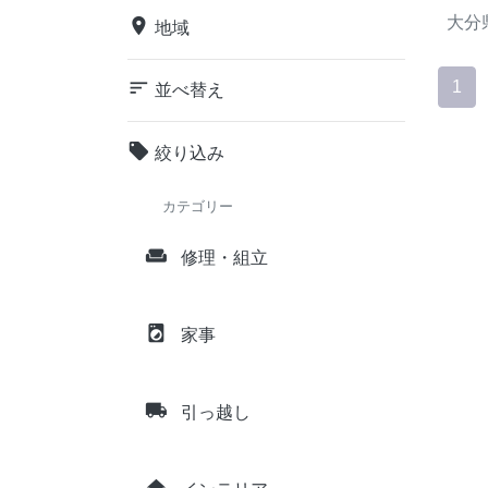
大分
place
地域
sort
1
並べ替え
local_offer
絞り込み
カテゴリー
weekend
修理・組立
local_laundry_service
家事
local_shipping
引っ越し
home