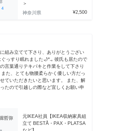
都
＞
ed
4
¥2,500
神奈川県
に組み立てて下さり、ありがとうござい
ぐっすり眠れました🌙*.｡ 彼氏も居たので
との言葉通りテキパキと作業をして下さり
 また、とても物腰柔らかく優しい方だっ
せていただきたいと思います。 また、解
ったので引越しの際など宜しくお願い申
元IKEA社員【IKEA収納家具組
小堀哲弥
立て BESTÅ・PAX・PLATSA
など】