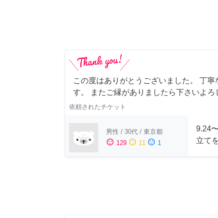
この度はありがとうございました。 丁寧
す。 またご縁がありましたら下さいよろ
依頼されたチケット
9.2
男性
/
30代
/
東京都
立て
sentiment_satisfied
sentiment_neutral
sentiment_dissatisfied
129
11
1