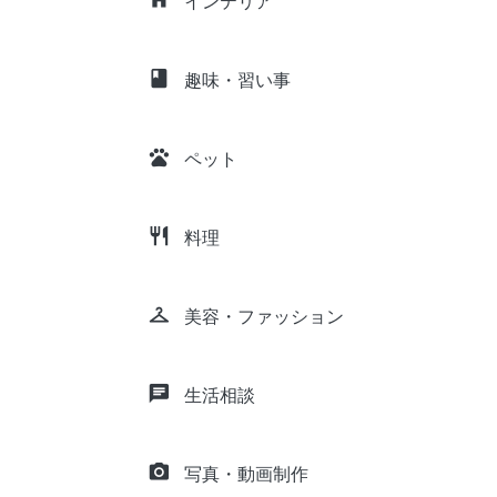
インテリア
class
趣味・習い事
pets
ペット
restaurant
料理
checkroom
美容・ファッション
chat
生活相談
camera_alt
写真・動画制作