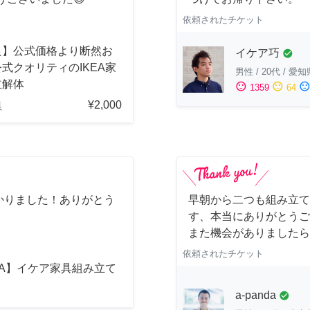
依頼されたチケット
良】公式価格より断然お
イケア巧
check_circle
式クオリティのIKEA家
男性
/
20代
/
愛知
立解体
sentiment_satisfied
sentiment_neutral
sentiment_dissatisfi
1359
64
¥2,000
県
かりました！ありがとう
早朝から二つも組み立て
す、本当にありがとうご
また機会がありましたら
依頼されたチケット
EA】イケア家具組み立て
a-panda
check_circle