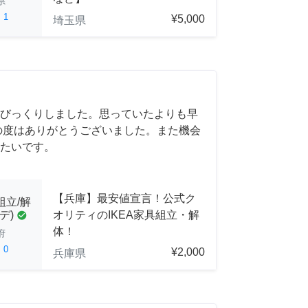
県
ed
1
¥5,000
埼玉県
びっくりしました。思っていたよりも早
の度はありがとうございました。また機会
たいです。
【兵庫】最安値宣言！公式ク
組立/解
オリティのIKEA家具組立・解
デ)
check_circle
体！
府
ed
0
¥2,000
兵庫県