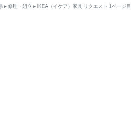
県
▸ 修理・組立
▸ IKEA（イケア）家具
リクエスト
1ページ目