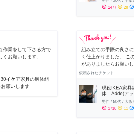
男性
/
30代
/
千葉
sentiment_satisfied
sentiment_neutral
sentiment_dissatisfi
1477
28
な作業をして下さる方で
組み立ての手際の良さに
しくお願いします。
く仕上がりました。 こ
がありましたらお願いし
依頼されたチケット
4〜30イケア家具の解体組
をお願いします
現役IKEA家具
体 Adde(アッ
男性
/
50代
/
大阪
sentiment_satisfied
sentiment_neutral
sentiment_dissatisfi
1710
11