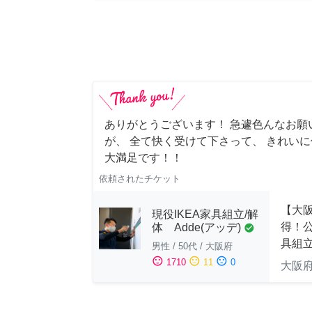
ありがとうございます！ 急遽色んなお願
が、 全て快く受けて下さって、 きれい
大満足です！！
依頼されたチケット
【大
現役IKEA家具組立/解
得！公
体 Adde(アッデ)
check_circle
具組
男性
/
50代
/
大阪府
sentiment_satisfied
sentiment_neutral
sentiment_dissatisfied
1710
11
0
大阪