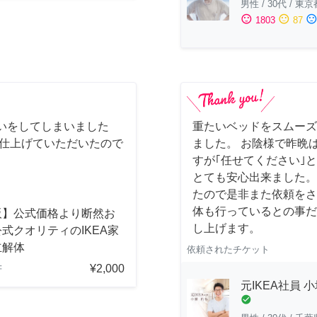
男性
/
30代
/
東京
sentiment_satisfied
sentiment_neutral
sentiment_dissatisfi
1803
87
いをしてしまいました
重たいベッドをスムーズ
に仕上げていただいたので
ました。 お陰様で昨晩は
すが｢任せてください｣
とても安心出来ました。
たので是非また依頼をさ
体も行っているとの事だ
阪】公式価格より断然お
し上げます。
式クオリティのIKEA家
立解体
依頼されたチケット
¥2,000
府
元IKEA社員 
check_circle