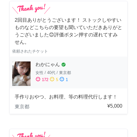
2回目ありがとうございます！ ストックしやすい
ものなどこちらの要望も聞いていただきありがと
うございました😊評価ボタン押すの遅れてすみ
せん。
依頼されたチケット
わかにゃん
check_circle
女性
/
40代
/
東京都
sentiment_satisfied
sentiment_neutral
sentiment_dissatisfied
172
5
1
手作りおやつ、お料理、等の料理代行します！
¥5,000
東京都