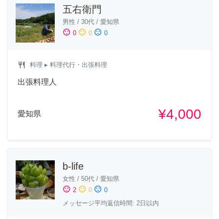
五右衛門
男性
/
30代
/
愛知県
sentiment_satisfied
sentiment_neutral
sentiment_dissatisfied
0
0
0
restaurant
料理
▸ 料理代行・出張料理
出張料理人
¥4,000
愛知県
b-life
女性
/
50代
/
愛知県
sentiment_satisfied
sentiment_neutral
sentiment_dissatisfied
2
0
0
メッセージ平均返信時間: 2日以内