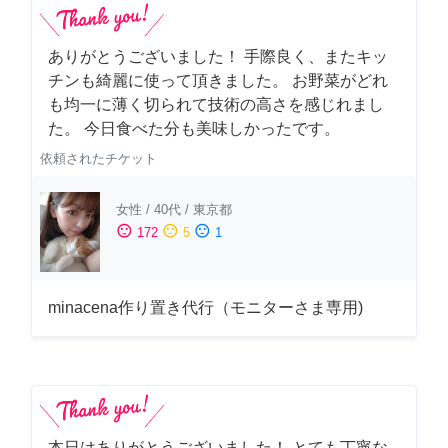
ありがとうございました！ 手際良く、またキッ
チンも綺麗に使って頂きました。 お野菜がどれ
も均一に薄く切られて技術の高さを感じれまし
た。 今日食べた分も美味しかったです。
依頼されたチケット
女性
/
40代
/
東京都
sentiment_satisfied
sentiment_neutral
sentiment_dissatisfied
172
5
1
minacena作り置き代行（モニターさま専用)
本日はありがとうございました！ とても丁寧な