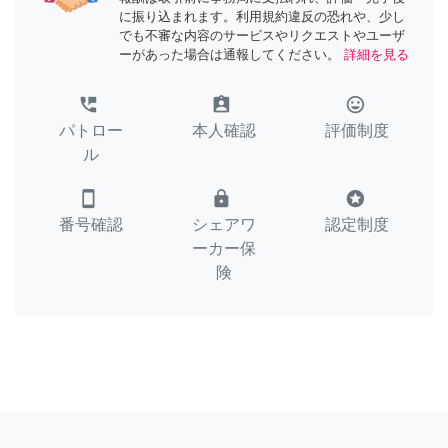
に振り込まれます。利用規約違反の恐れや、少し
でも不審な内容のサービスやリクエストやユーザ
ーがあった場合は通報してください。
詳細を見る
perm_phone_msg
assignment_ind
tag_faces
パトロー
本人確認
評価制度
ル
smartphone
lock
stars
番号確認
シェアワ
認定制度
ーカー保
険