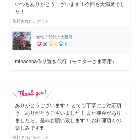
いつもありがとうございます！今回も大満足でし
た！
依頼されたチケット
女性
/
30代
/
大阪府
sentiment_satisfied
sentiment_neutral
sentiment_dissatisfied
26
0
0
minacena作り置き代行（モニターさま専用）
ありがとうございます！ とても丁寧にご対応頂
き、ありがとうございました！ また機会があり
ましたら、是非お願い致します！ お料理頂くの
楽しみです❣️
依頼されたチケット