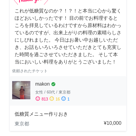
これが低糖質なのか？！？！と本当に心から驚く
ほどおいしかったです！ 目の前でお料理すると
ころを拝見しているわけですから原材料はわかっ
ているのですが、出来上がりの料理の素晴らしさ
にしびれました。 今日はお暑い中お越しいただ
き、お話もいろいろさせていただきとても充実し
た時間を過ごさせていただきました。 そして本
当においしい料理をありがとうございました！
依頼されたチケット
makon
check_circle
女性
/
60代
/
東京都
sentiment_satisfied
sentiment_neutral
sentiment_dissatisfied
813
16
1
低糖質メニュー作りおき
¥10,000
東京都