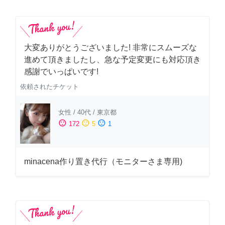
大変ありがとうございました! 非常にスムーズな
進めて頂きましたし、急な予定変更にも対応頂き
感謝でいっぱいです!
依頼されたチケット
女性
/
40代
/
東京都
sentiment_satisfied
sentiment_neutral
sentiment_dissatisfied
172
5
1
minacena作り置き代行（モニターさま専用)