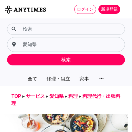
ログイン
新規登録
search
place
検索
more_horiz
全て
修理・組立
家事
TOP
▸
サービス
▸
愛知県
▸
料理
▸
料理代行・出張料
理