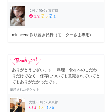
女性
/
40代
/
東京都
sentiment_satisfied
sentiment_neutral
sentiment_dissatisfied
172
5
1
minacena作り置き代行（モニターさま専用)
ありがとうございます！ 料理、食材へのこだわ
りだけでなく、保存についても意識されていてと
てもありがたかったです。
依頼されたチケット
女性
/
50代
/
東京都
sentiment_satisfied
sentiment_neutral
sentiment_dissatisfied
41
1
0