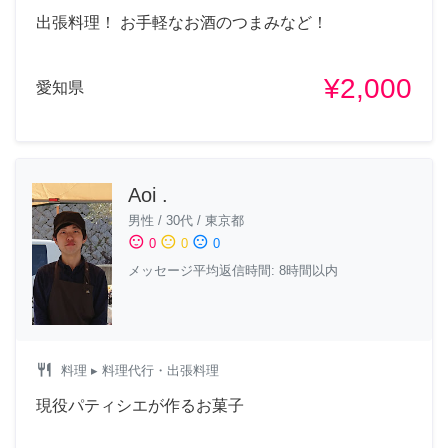
出張料理！ お手軽なお酒のつまみなど！
¥2,000
愛知県
Aoi .
男性
/
30代
/
東京都
sentiment_satisfied
sentiment_neutral
sentiment_dissatisfied
0
0
0
メッセージ平均返信時間: 8時間以内
restaurant
料理
▸ 料理代行・出張料理
現役パティシエが作るお菓子