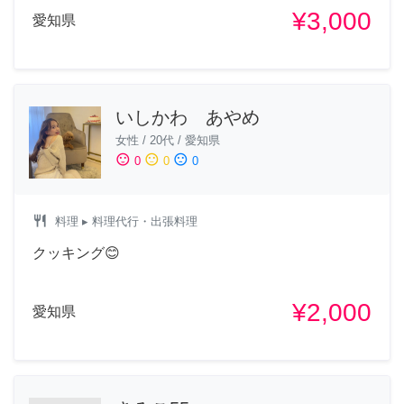
¥3,000
愛知県
いしかわ あやめ
女性
/
20代
/
愛知県
sentiment_satisfied
sentiment_neutral
sentiment_dissatisfied
0
0
0
restaurant
料理
▸ 料理代行・出張料理
クッキング😊
¥2,000
愛知県