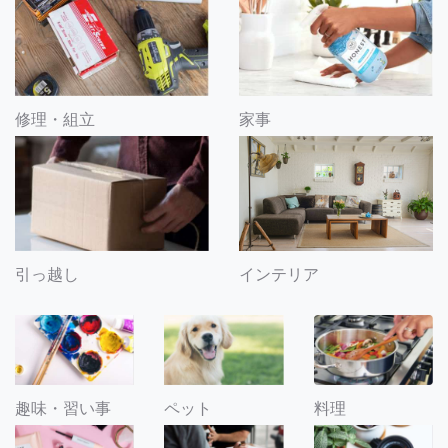
修理・組立
家事
引っ越し
インテリア
趣味・習い事
ペット
料理