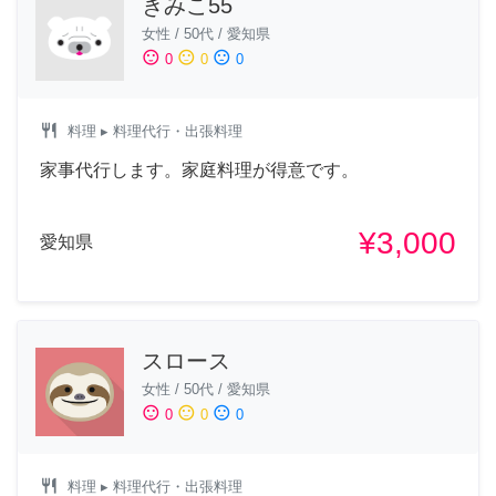
きみこ55
女性
/
50代
/
愛知県
sentiment_satisfied
sentiment_neutral
sentiment_dissatisfied
0
0
0
restaurant
料理
▸ 料理代行・出張料理
家事代行します。家庭料理が得意です。
¥3,000
愛知県
スロース
女性
/
50代
/
愛知県
sentiment_satisfied
sentiment_neutral
sentiment_dissatisfied
0
0
0
restaurant
料理
▸ 料理代行・出張料理