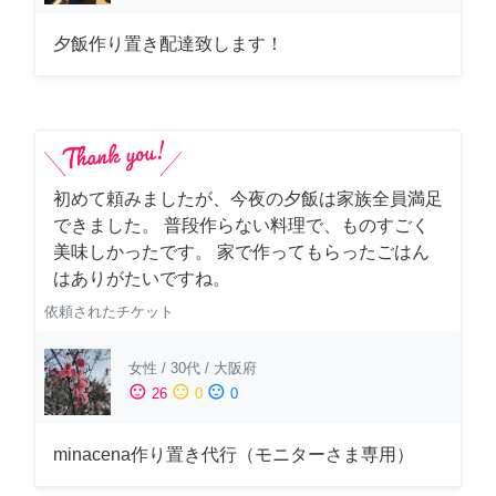
夕飯作り置き配達致します！
初めて頼みましたが、今夜の夕飯は家族全員満足
できました。 普段作らない料理で、ものすごく
美味しかったです。 家で作ってもらったごはん
はありがたいですね。
依頼されたチケット
女性
/
30代
/
大阪府
sentiment_satisfied
sentiment_neutral
sentiment_dissatisfied
26
0
0
minacena作り置き代行（モニターさま専用）