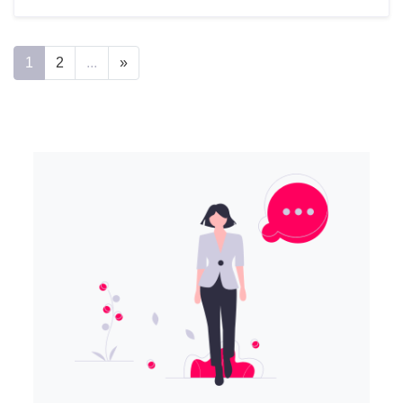
1
2
...
»