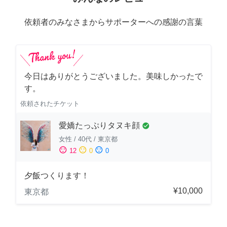
依頼者のみなさまからサポーターへの感謝の言葉
今日はありがとうございました。美味しかったで
す。
依頼されたチケット
愛嬌たっぷりタヌキ顔
check_circle
女性
/
40代
/
東京都
sentiment_satisfied
sentiment_neutral
sentiment_dissatisfied
12
0
0
夕飯つくります！
¥10,000
東京都