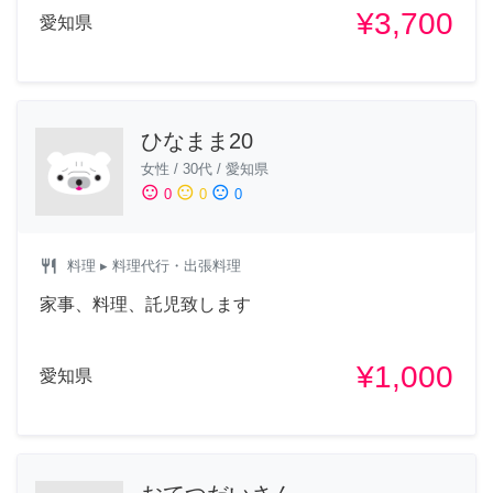
¥3,700
愛知県
ひなまま20
女性
/
30代
/
愛知県
sentiment_satisfied
sentiment_neutral
sentiment_dissatisfied
0
0
0
restaurant
料理
▸ 料理代行・出張料理
家事、料理、託児致します
¥1,000
愛知県