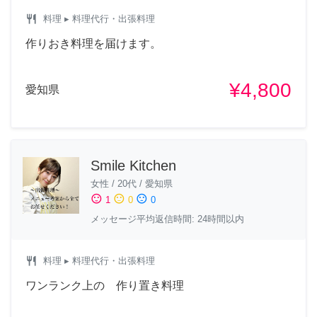
restaurant
料理
▸ 料理代行・出張料理
作りおき料理を届けます。
¥4,800
愛知県
Smile Kitchen
女性
/
20代
/
愛知県
sentiment_satisfied
sentiment_neutral
sentiment_dissatisfied
1
0
0
メッセージ平均返信時間: 24時間以内
restaurant
料理
▸ 料理代行・出張料理
ワンランク上の 作り置き料理