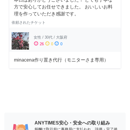
方で安心してお任せできました。 おいしいお料
理を作っていただき感謝です。
依頼されたチケット
女性
/
30代
/
大阪府
sentiment_satisfied
sentiment_neutral
sentiment_dissatisfied
26
0
0
minacena作り置き代行（モニターさま専用）
ANYTIMES安心・安全への取り組み
報酬は取引前に事務局に支払われ、評価・完了後