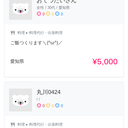
おてつだいさん
女性
/
30代
/
愛知県
sentiment_satisfied
sentiment_neutral
sentiment_dissatisfied
0
0
0
restaurant
料理
▸ 料理代行・出張料理
ご飯つくります＼(^ω^)／
¥5,000
愛知県
丸川0424
/
/
sentiment_satisfied
sentiment_neutral
sentiment_dissatisfied
0
0
0
restaurant
料理
▸ 料理代行・出張料理