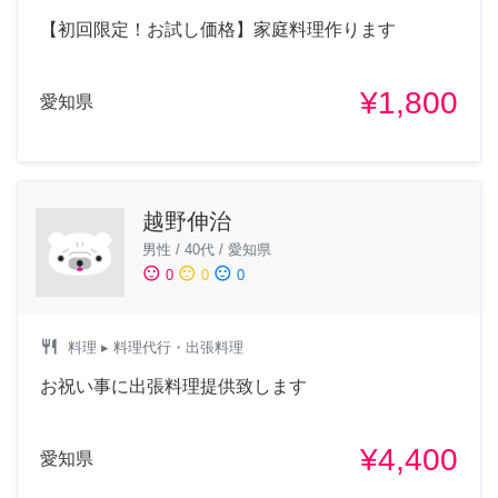
【初回限定！お試し価格】家庭料理作ります
¥1,800
愛知県
越野伸治
男性
/
40代
/
愛知県
sentiment_satisfied
sentiment_neutral
sentiment_dissatisfied
0
0
0
restaurant
料理
▸ 料理代行・出張料理
お祝い事に出張料理提供致します
¥4,400
愛知県