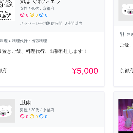
気まぐれシェフ
女性
/
40代
/
京都府
sentiment_satisfied
sentiment_neutral
sentiment_dissatisfied
0
0
0
メッセージ平均返信時間: 3時間以内
restaurant
料
料理
▸ 料理代行・出張料理
ご飯
り置きご飯、料理代行、出張料理します！
¥5,000
都府
京都
凪雨
男性
/
30代
/
京都府
sentiment_satisfied
sentiment_neutral
sentiment_dissatisfied
0
0
0