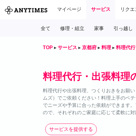
マイページ
サービス
リクエ
全て
修理・組立
家事
引っ越し
TOP
▸
サービス
▸
京都府
▸
料理
▸
料理代行
料理代行・出張料理
料理代行や出張料理、つくりおきをお願いし
ムズ）でご依頼ください！料理上手のベテ
でニーズや予算に合った依頼ができます。
ので、それぞれのご家庭に応じて柔軟に対
サービスを提供する