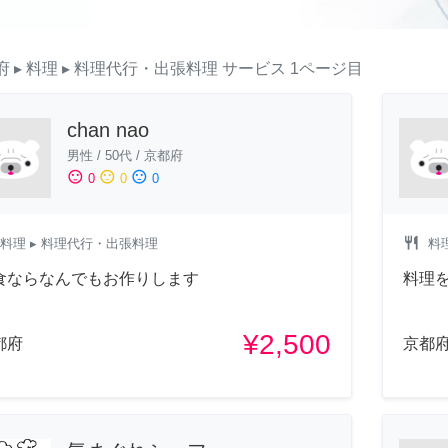
府
▸ 料理
▸ 料理代行・出張料理
サービス
1ページ目
chan nao
男性
/
50代
/
京都府
sentiment_satisfied
sentiment_neutral
sentiment_dissatisfied
0
0
0
restaurant
料理
▸ 料理代行・出張料理
料
食ならなんでもお作りします
料理
¥2,500
都府
京都