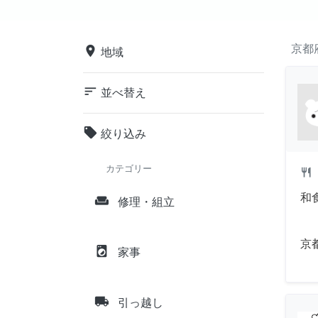
京都
place
地域
sort
並べ替え
local_offer
絞り込み
カテゴリー
restaurant
和
weekend
修理・組立
京
local_laundry_service
家事
local_shipping
引っ越し