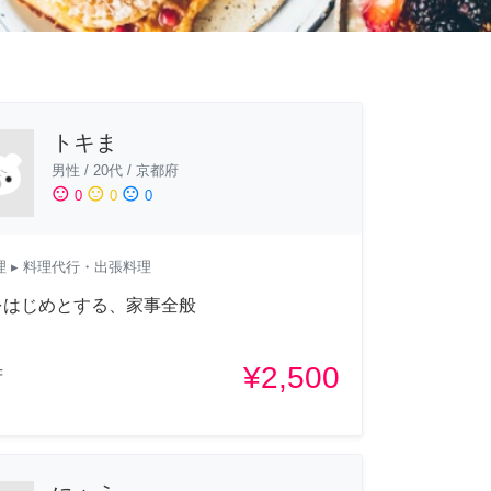
トキま
男性
/
20代
/
京都府
sentiment_satisfied
sentiment_neutral
sentiment_dissatisfied
0
0
0
理
▸ 料理代行・出張料理
をはじめとする、家事全般
¥2,500
府