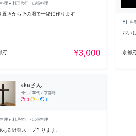
料理
▸ 料理代行・出張料理
り置きからその場で一緒に作ります
restaurant
料
おい
¥3,000
都府
京都
akaさん
男性
/
30代
/
京都府
sentiment_satisfied
sentiment_neutral
sentiment_dissatisfied
0
0
0
料理
▸ 料理代行・出張料理
養ある野菜スープ作ります。