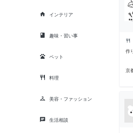
home
インテリア
class
趣味・習い事
restaurant
作
pets
ペット
京
restaurant
料理
checkroom
美容・ファッション
chat
生活相談