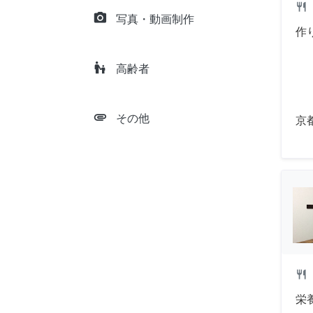
restaurant
camera_alt
写真・動画制作
作
escalator_warning
高齢者
attachment
その他
京
restaurant
栄