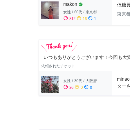
makon
check_circle
低糖
女性
/
60代
/
東京都
東京
sentiment_satisfied
sentiment_neutral
sentiment_dissatisfied
812
16
1
いつもありがとうございます！今回も大
依頼されたチケット
min
女性
/
30代
/
大阪府
ター
sentiment_satisfied
sentiment_neutral
sentiment_dissatisfied
26
0
0