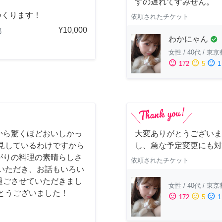
すの遅れてすみせん。
つくります！
依頼されたチケット
¥10,000
都
わかにゃん
check_circle
女性
/
40代
/
東京
sentiment_satisfied
sentiment_neutral
sentiment_dissatisfied
172
5
1
から驚くほどおいしかっ
大変ありがとうございま
見しているわけですから
し、急な予定変更にも対
がりの料理の素晴らしさ
依頼されたチケット
いただき、お話もいろい
過ごさせていただきまし
女性
/
40代
/
東京
とうございました！
sentiment_satisfied
sentiment_neutral
sentiment_dissatisfied
172
5
1