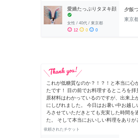
愛嬌たっぷりタヌキ顔
夕飯
check_circle
東京
女性
/
40代
/
東京都
sentiment_satisfied
sentiment_neutral
sentiment_dissatisfied
12
0
0
これが低糖質なのか？！？！と本当に心
たです！ 目の前でお料理するところを拝
原材料はわかっているのですが、出来上
にしびれました。 今日はお暑い中お越し
ろさせていただきとても充実した時間を
た。 そして本当においしい料理をありが
依頼されたチケット