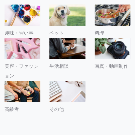
趣味・習い事
ペット
料理
美容・ファッシ
生活相談
写真・動画制作
ョン
その他
高齢者