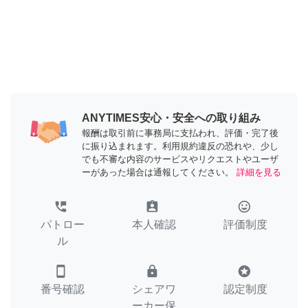
ANYTIMES安心・安全への取り組み
報酬は取引前に事務局に支払われ、評価・完了後
に振り込まれます。利用規約違反の恐れや、少し
でも不審な内容のサービスやリクエストやユーザ
ーがあった場合は通報してください。
詳細を見る
perm_phone_msg
assignment_ind
tag_faces
パトロー
本人確認
評価制度
ル
smartphone
lock
stars
番号確認
シェアワ
認定制度
ーカー保