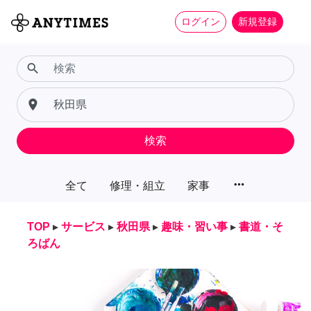
ログイン
新規登録
search
place
検索
more_horiz
全て
修理・組立
家事
TOP
▸
サービス
▸
秋田県
▸
趣味・習い事
▸
書道・そ
ろばん