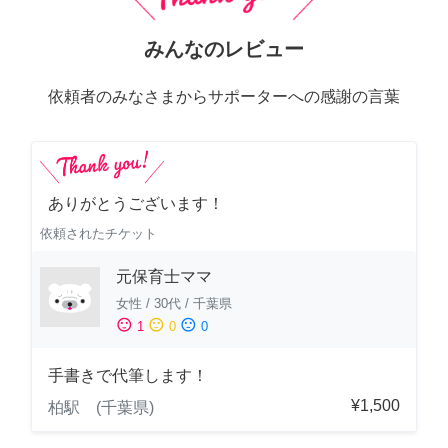
みんなのレビュー
依頼者のみなさまからサポーターへの感謝の言葉
ありがとうございます！
依頼されたチケット
元保育士ママ
女性
/
30代
/
千葉県
sentiment_satisfied
sentiment_neutral
sentiment_dissatisfied
1
0
0
手書きで代筆します！
¥1,500
柏駅 (千葉県)