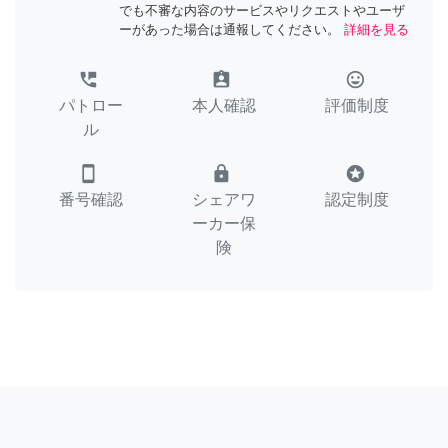
でも不審な内容のサービスやリクエストやユーザ
ーがあった場合は通報してください。
詳細を見る
perm_phone_msg
assignment_ind
tag_faces
パトロー
本人確認
評価制度
ル
smartphone
lock
stars
番号確認
シェアワ
認定制度
ーカー保
険