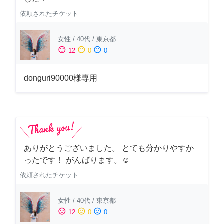
依頼されたチケット
女性
/
40代
/
東京都
sentiment_satisfied
sentiment_neutral
sentiment_dissatisfied
12
0
0
donguri90000様専用
ありがとうございました。 とても分かりやすか
ったです！ がんばります。☺️
依頼されたチケット
女性
/
40代
/
東京都
sentiment_satisfied
sentiment_neutral
sentiment_dissatisfied
12
0
0