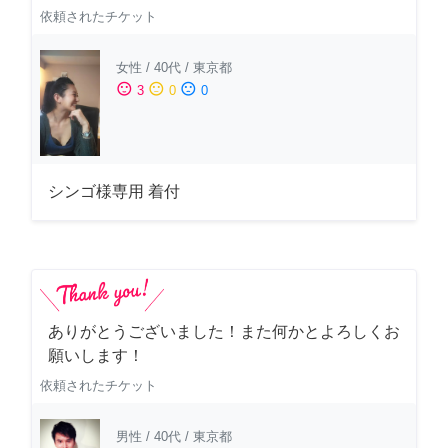
依頼されたチケット
女性
/
40代
/
東京都
sentiment_satisfied
sentiment_neutral
sentiment_dissatisfied
3
0
0
シンゴ様専用 着付
ありがとうございました！また何かとよろしくお
願いします！
依頼されたチケット
男性
/
40代
/
東京都