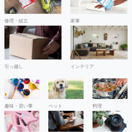
修理・組立
家事
引っ越し
インテリア
趣味・習い事
ペット
料理