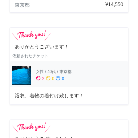
¥14,550
東京都
ありがとうございます！
依頼されたチケット
女性
/
40代
/
東京都
sentiment_satisfied
sentiment_neutral
sentiment_dissatisfied
2
0
0
浴衣、着物の着付け致します！