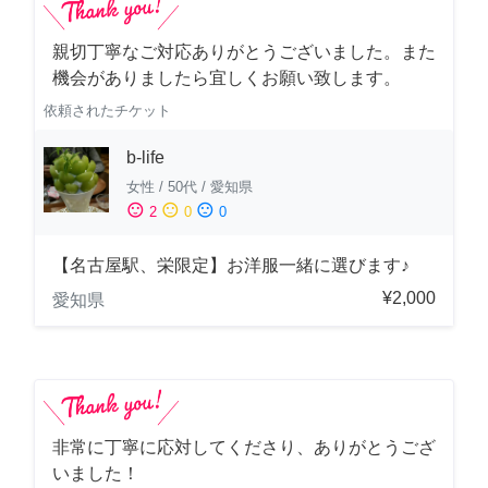
親切丁寧なご対応ありがとうございました。また
機会がありましたら宜しくお願い致します。
依頼されたチケット
b-life
女性
/
50代
/
愛知県
sentiment_satisfied
sentiment_neutral
sentiment_dissatisfied
2
0
0
【名古屋駅、栄限定】お洋服一緒に選びます♪
¥2,000
愛知県
非常に丁寧に応対してくださり、ありがとうござ
いました！