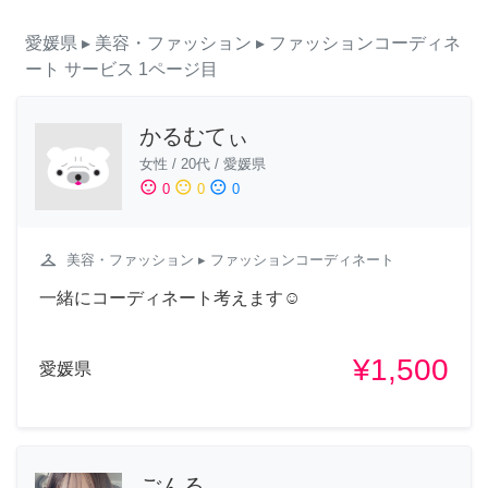
愛媛県
▸ 美容・ファッション
▸ ファッションコーディネ
ート
サービス
1ページ目
かるむてぃ
女性
/
20代
/
愛媛県
sentiment_satisfied
sentiment_neutral
sentiment_dissatisfied
0
0
0
checkroom
美容・ファッション
▸ ファッションコーディネート
一緒にコーディネート考えます☺️
¥1,500
愛媛県
ごんる