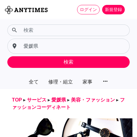
ログイン
新規登録
search
place
検索
more_horiz
全て
修理・組立
家事
TOP
▸
サービス
▸
愛媛県
▸
美容・ファッション
▸
フ
ァッションコーディネート