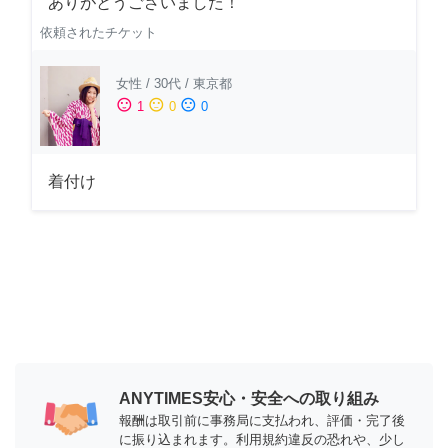
ありがとうございました！
依頼されたチケット
女性
/
30代
/
東京都
sentiment_satisfied
sentiment_neutral
sentiment_dissatisfied
1
0
0
着付け
ANYTIMES安心・安全への取り組み
報酬は取引前に事務局に支払われ、評価・完了後
に振り込まれます。利用規約違反の恐れや、少し