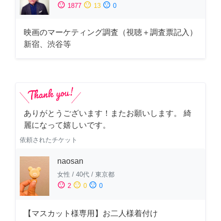
sentiment_satisfied
sentiment_neutral
sentiment_dissatisfied
1877
13
0
映画のマーケティング調査（視聴＋調査票記入）
新宿、渋谷等
ありがとうございます！またお願いします。 綺
麗になって嬉しいです。
依頼されたチケット
naosan
女性
/
40代
/
東京都
sentiment_satisfied
sentiment_neutral
sentiment_dissatisfied
2
0
0
【マスカット様専用】お二人様着付け