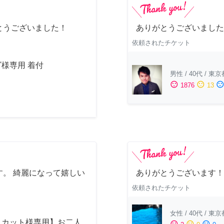
とうございました！
ありがとうございました
依頼されたチケット
様専用 着付
男性
/
40代
/
東京
sentiment_satisfied
sentiment_neutral
sentiment_dissatisfi
1876
13
。 綺麗になって嬉しい
ありがとうございます！
依頼されたチケット
女性
/
40代
/
東京
スカット様専用】お二人
sentiment_satisfied
sentiment_neutral
sentiment_dissatisfied