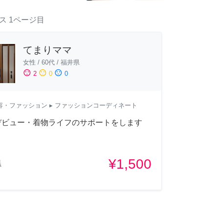
ス
1ページ目
てまりママ
女性
/
60代
/
福井県
sentiment_satisfied
sentiment_neutral
sentiment_dissatisfied
2
0
0
容・ファッション
▸ ファッションコーディネート
デビュー・着物ライフのサポートをします
¥1,500
県