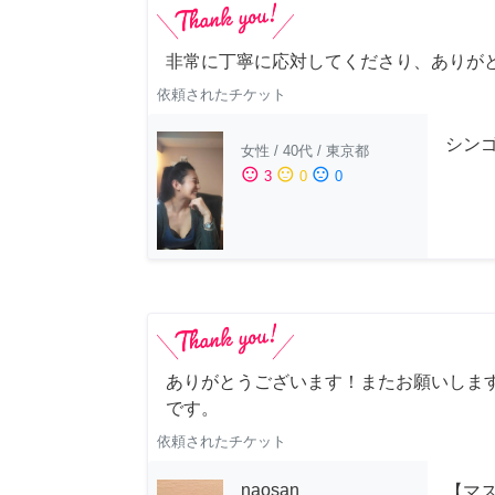
非常に丁寧に応対してくださり、ありが
依頼されたチケット
シンゴ
女性
/
40代
/
東京都
sentiment_satisfied
sentiment_neutral
sentiment_dissatisfied
3
0
0
ありがとうございます！またお願いします
です。
依頼されたチケット
naosan
【マ