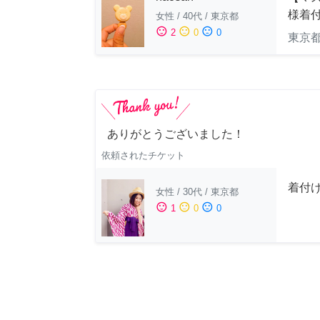
様着
女性
/
40代
/
東京都
sentiment_satisfied
sentiment_neutral
sentiment_dissatisfied
2
0
0
東京
ありがとうございました！
依頼されたチケット
着付
女性
/
30代
/
東京都
sentiment_satisfied
sentiment_neutral
sentiment_dissatisfied
1
0
0