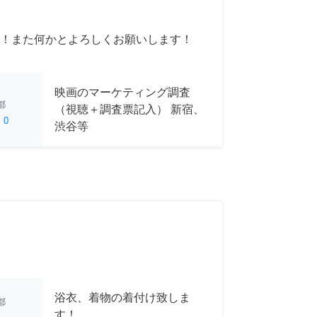
！また何かとよろしくお願いします！
映画のマーケティング調査
都
（視聴＋調査票記入） 新宿、
ed
0
渋谷等
浴衣、着物の着付け致しま
都
す！