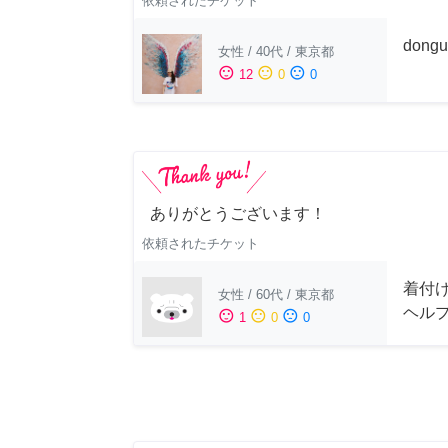
依頼されたチケット
dong
女性
/
40代
/
東京都
sentiment_satisfied
sentiment_neutral
sentiment_dissatisfied
12
0
0
ありがとうございます！
依頼されたチケット
着付
女性
/
60代
/
東京都
ヘル
sentiment_satisfied
sentiment_neutral
sentiment_dissatisfied
1
0
0