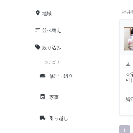
福井
place
地域
sort
並べ替え
local_offer
絞り込み
カテゴリー
checkroom
☆
weekend
修理・組立
可
local_laundry_service
家事
鯖
local_shipping
引っ越し
1