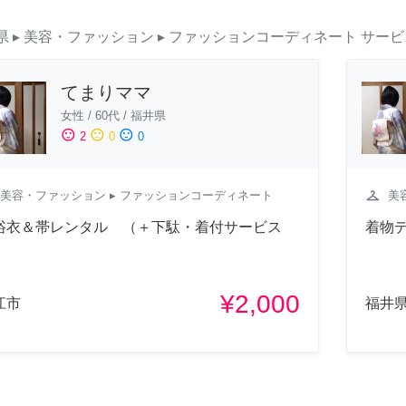
県
▸ 美容・ファッション
▸ ファッションコーディネート
サービ
てまりママ
女性
/
60代
/
福井県
sentiment_satisfied
sentiment_neutral
sentiment_dissatisfied
2
0
0
checkroom
美容・ファッション
▸ ファッションコーディネート
美
浴衣＆帯レンタル （＋下駄・着付サービス
着物
）
¥2,000
江市
福井