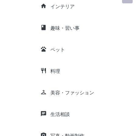
home
インテリア
class
趣味・習い事
pets
ペット
restaurant
料理
checkroom
美容・ファッション
chat
生活相談
camera_alt
写真・動画制作