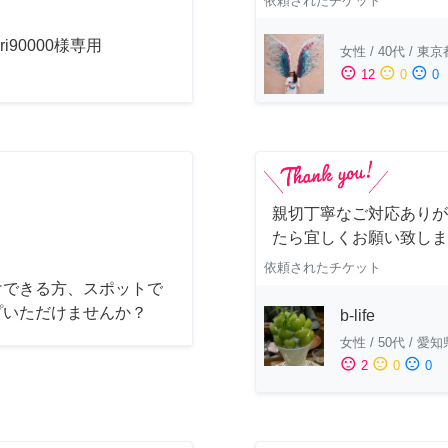
依頼されたチケット
uri90000様専用
女性
/
40代
/
東京
sentiment_satisfied
sentiment_neutral
sentiment_dissatisfied
12
0
0
親切丁寧なご対応ありが
たら宜しくお願い致しま
依頼されたチケット
けできる方、スポットで
プいただけませんか？
b-life
女性
/
50代
/
愛知
sentiment_satisfied
sentiment_neutral
sentiment_dissatisfied
2
0
0