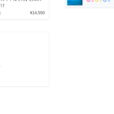
2
0
0
付け
¥14,550
都
け