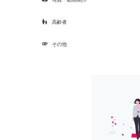
escalator_warning
高齢者
attachment
その他