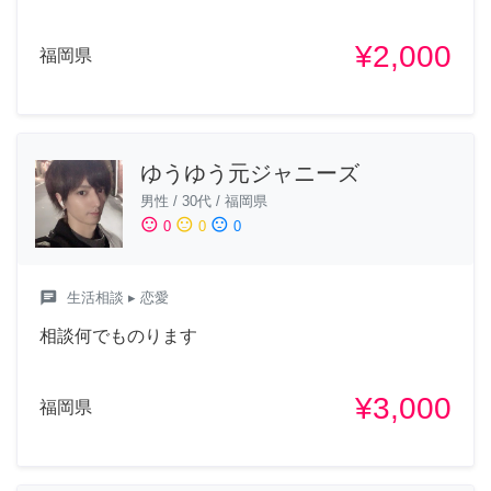
¥2,000
福岡県
ゆうゆう元ジャニーズ
男性
/
30代
/
福岡県
sentiment_satisfied
sentiment_neutral
sentiment_dissatisfied
0
0
0
chat
生活相談
▸ 恋愛
相談何でものります
¥3,000
福岡県