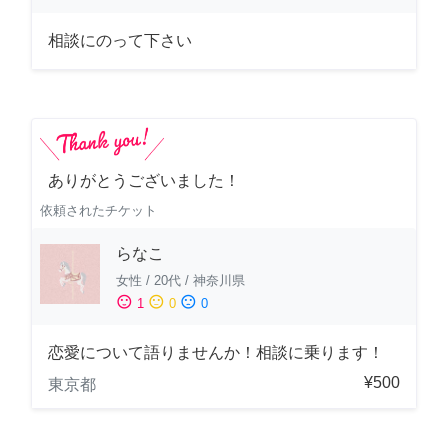
相談にのって下さい
ありがとうございました！
依頼されたチケット
らなこ
女性
/
20代
/
神奈川県
sentiment_satisfied
sentiment_neutral
sentiment_dissatisfied
1
0
0
恋愛について語りませんか！相談に乗ります！
¥500
東京都