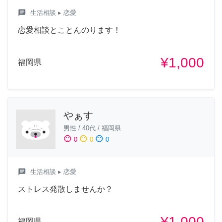
chat
生活相談
▸ 恋愛
恋愛相談とことんのります！
¥1,000
福岡県
やぁす
男性
/
40代
/
福岡県
sentiment_satisfied
sentiment_neutral
sentiment_dissatisfied
0
0
0
chat
生活相談
▸ 恋愛
ストレス発散しませんか？
¥1,000
福岡県