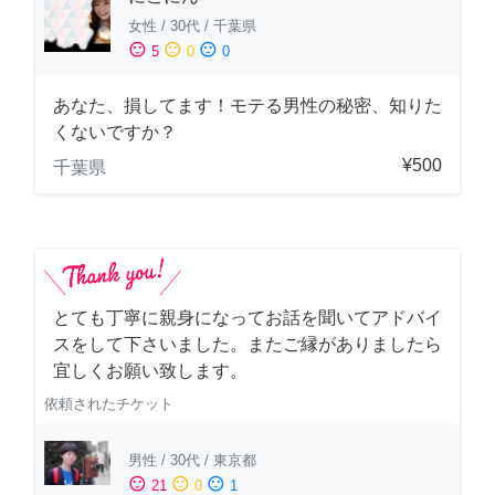
女性
/
30代
/
千葉県
sentiment_satisfied
sentiment_neutral
sentiment_dissatisfied
5
0
0
あなた、損してます！モテる男性の秘密、知りた
くないですか？
¥500
千葉県
とても丁寧に親身になってお話を聞いてアドバイ
スをして下さいました。またご縁がありましたら
宜しくお願い致します。
依頼されたチケット
男性
/
30代
/
東京都
sentiment_satisfied
sentiment_neutral
sentiment_dissatisfied
21
0
1