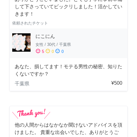
して下さっていてビックリしました！活かしてい
きます！
依頼されたチケット
にこにん
女性
/
30代
/
千葉県
sentiment_satisfied
sentiment_neutral
sentiment_dissatisfied
5
0
0
あなた、損してます！モテる男性の秘密、知りた
くないですか？
¥500
千葉県
他の人間からはなかなか聞けないアドバイスを頂
けました。 貴重な出会いでした、ありがとうご