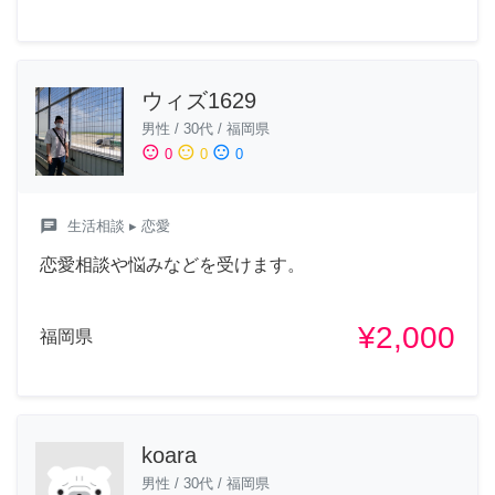
ウィズ1629
男性
/
30代
/
福岡県
sentiment_satisfied
sentiment_neutral
sentiment_dissatisfied
0
0
0
chat
生活相談
▸ 恋愛
恋愛相談や悩みなどを受けます。
¥2,000
福岡県
koara
男性
/
30代
/
福岡県