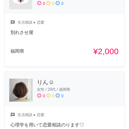
sentiment_satisfied
sentiment_neutral
sentiment_dissatisfied
0
0
0
chat
生活相談
▸ 恋愛
別れさせ屋
¥2,000
福岡県
りん☺︎
女性
/
20代
/
福岡県
sentiment_satisfied
sentiment_neutral
sentiment_dissatisfied
0
0
0
chat
生活相談
▸ 恋愛
心理学を用いて恋愛相談のります♡