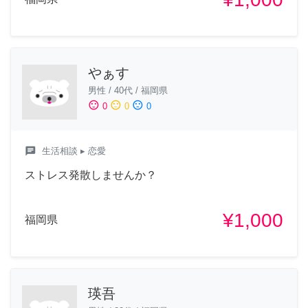
やぁす
男性
/
40代
/
福岡県
sentiment_satisfied
sentiment_neutral
sentiment_dissatisfied
0
0
0
chat
生活相談
▸ 恋愛
ストレス発散しませんか？
¥1,000
福岡県
瑛吾