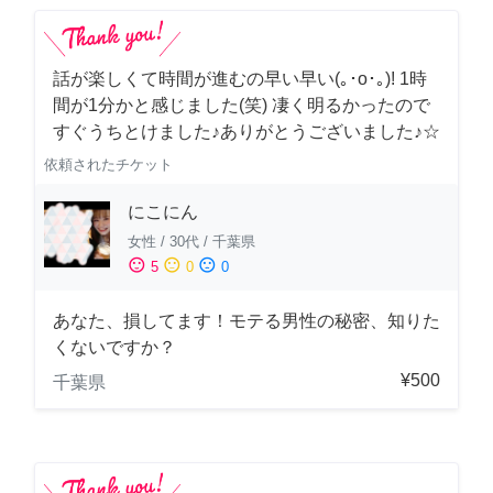
話が楽しくて時間が進むの早い早い(｡･о･｡)! 1時
間が1分かと感じました(笑) 凄く明るかったので
すぐうちとけました♪ありがとうございました♪☆
依頼されたチケット
にこにん
女性
/
30代
/
千葉県
sentiment_satisfied
sentiment_neutral
sentiment_dissatisfied
5
0
0
あなた、損してます！モテる男性の秘密、知りた
くないですか？
¥500
千葉県