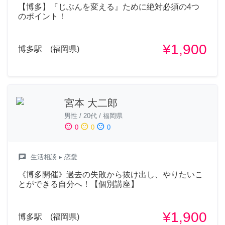
【博多】『じぶんを変える』ために絶対必須の4つ
のポイント！
¥1,900
博多駅 (福岡県)
宮本 大二郎
男性
/
20代
/
福岡県
sentiment_satisfied
sentiment_neutral
sentiment_dissatisfied
0
0
0
chat
生活相談
▸ 恋愛
《博多開催》過去の失敗から抜け出し、やりたいこ
とができる自分へ！【個別講座】
¥1,900
博多駅 (福岡県)