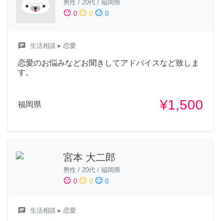
男性
/
20代
/
福岡県
sentiment_satisfied
sentiment_neutral
sentiment_dissatisfied
0
0
0
chat
生活相談
▸ 恋愛
恋愛のお悩みなどお聞きしてアドバイスなど致しま
す。
¥1,500
福岡県
宮本 大二郎
男性
/
20代
/
福岡県
sentiment_satisfied
sentiment_neutral
sentiment_dissatisfied
0
0
0
chat
生活相談
▸ 恋愛