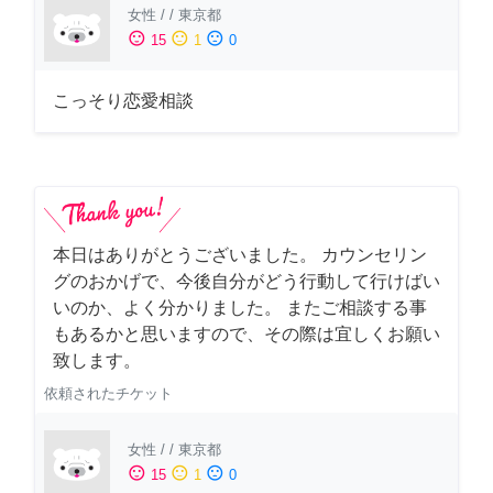
女性
/
/
東京都
sentiment_satisfied
sentiment_neutral
sentiment_dissatisfied
15
1
0
こっそり恋愛相談
本日はありがとうございました。 カウンセリン
グのおかげで、今後自分がどう行動して行けばい
いのか、よく分かりました。 またご相談する事
もあるかと思いますので、その際は宜しくお願い
致します。
依頼されたチケット
女性
/
/
東京都
sentiment_satisfied
sentiment_neutral
sentiment_dissatisfied
15
1
0