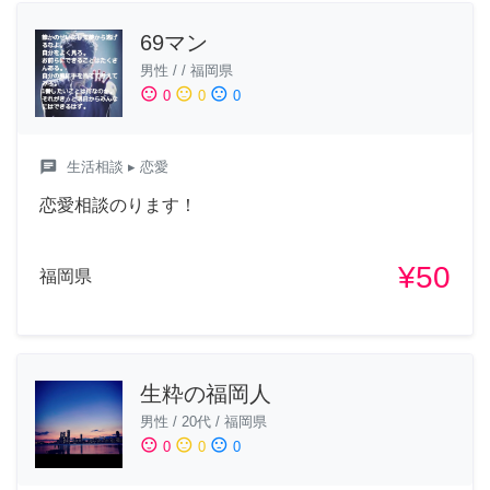
69マン
男性
/
/
福岡県
sentiment_satisfied
sentiment_neutral
sentiment_dissatisfied
0
0
0
chat
生活相談
▸ 恋愛
恋愛相談のります！
¥50
福岡県
生粋の福岡人
男性
/
20代
/
福岡県
sentiment_satisfied
sentiment_neutral
sentiment_dissatisfied
0
0
0