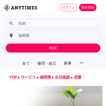
ログイン
新規登録
search
place
検索
more_horiz
全て
修理・組立
家事
TOP
▸
サービス
▸
福岡県
▸
生活相談
▸
恋愛