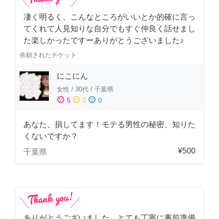
凄く明るく、こんなところがいいとか的確に言っ
てくれて人見知りな自分でもすぐ仲良く話せまし
た楽しかったですーありがとうございました♪
依頼されたチケット
にこにん
女性
/
30代
/
千葉県
sentiment_satisfied
sentiment_neutral
sentiment_dissatisfied
5
0
0
あなた、損してます！モテる男性の秘密、知りた
くないですか？
¥500
千葉県
ありがとうございました。とても丁寧に事前準備