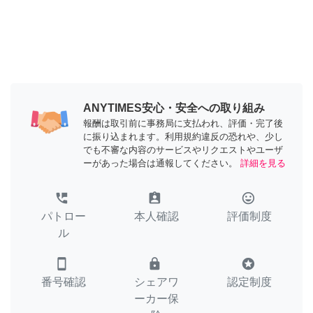
ANYTIMES安心・安全への取り組み
報酬は取引前に事務局に支払われ、評価・完了後
に振り込まれます。利用規約違反の恐れや、少し
でも不審な内容のサービスやリクエストやユーザ
ーがあった場合は通報してください。
詳細を見る
perm_phone_msg
assignment_ind
tag_faces
パトロー
本人確認
評価制度
ル
smartphone
lock
stars
番号確認
シェアワ
認定制度
ーカー保