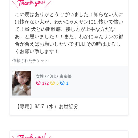
この度はありがとうございました！知らない人に
は懐かない犬が、わかにゃんサンには懐いて懐い
て！😆 犬との距離感、接し方が上手な方だな
あ、と思いました！！また、わかにゃんサンの都
合が合えばお願いしたいです🙇‍♂️ その時はよろし
くお願い致します！
依頼されたチケット
女性
/
40代
/
東京都
sentiment_satisfied
sentiment_neutral
sentiment_dissatisfied
172
5
1
【専用】8/17（水）お世話分