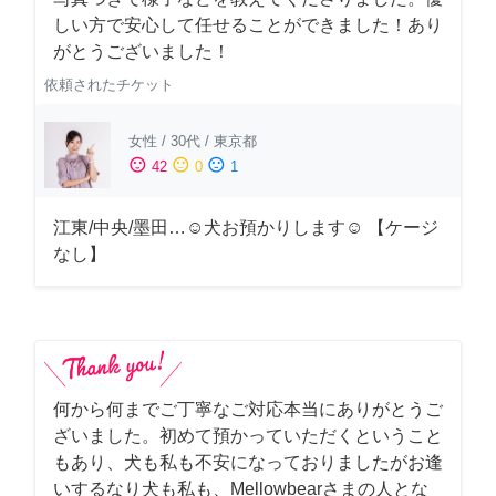
しい方で安心して任せることができました！あり
がとうございました！
依頼されたチケット
女性
/
30代
/
東京都
sentiment_satisfied
sentiment_neutral
sentiment_dissatisfied
42
0
1
江東/中央/墨田…☺︎犬お預かりします☺︎ 【ケージ
なし】
何から何までご丁寧なご対応本当にありがとうご
ざいました。初めて預かっていただくということ
もあり、犬も私も不安になっておりましたがお逢
いするなり犬も私も、Mellowbearさまの人とな