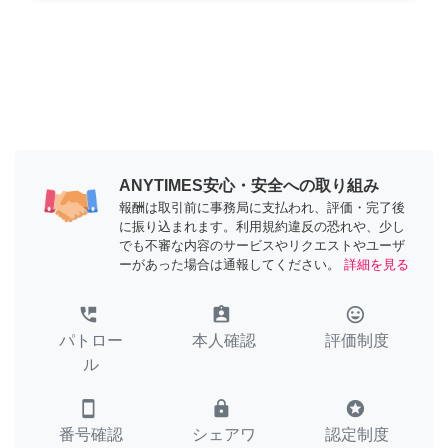
ANYTIMES安心・安全への取り組み
報酬は取引前に事務局に支払われ、評価・完了後
に振り込まれます。利用規約違反の恐れや、少し
でも不審な内容のサービスやリクエストやユーザ
ーがあった場合は通報してください。
詳細を見る
perm_phone_msg
assignment_ind
tag_faces
パトロー
本人確認
評価制度
ル
smartphone
lock
stars
番号確認
シェアワ
認定制度