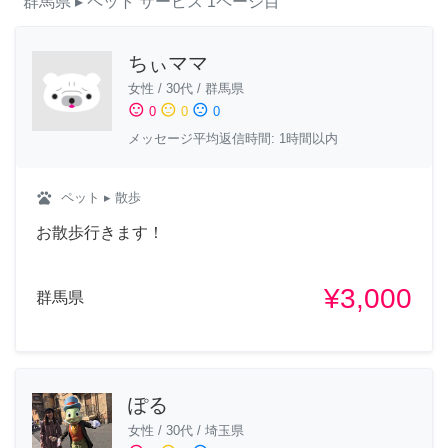
群馬県
▸ ペット
サービス
1ページ目
ちぃママ
女性
/
30代
/
群馬県
sentiment_satisfied
sentiment_neutral
sentiment_dissatisfied
0
0
0
メッセージ平均返信時間: 1時間以内
pets
ペット
▸ 散歩
お散歩行きます！
¥3,000
群馬県
ぽる
女性
/
30代
/
埼玉県