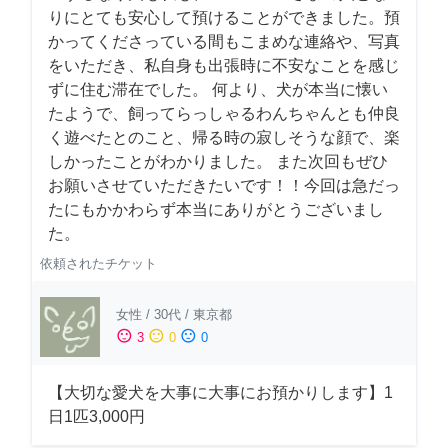
りにとても安心して預けることができました。預
かってくださっている間もこまめな連絡や、写真
をいただき、私自身も出張時に不安なことを感じ
ずに住む滞在でした。 何より、犬が本当に懐い
たようで、飼ってらっしゃるわんちゃんとも仲良
く遊べたとのこと、帰る時の寂しそうな顔で、楽
しかったことがわかりました。 また次回もぜひ
お願いさせていただきたいです！！今回は急だっ
たにもかかわらず本当にありがとうございまし
た。
依頼されたチケット
女性
/
30代
/
東京都
sentiment_satisfied
sentiment_neutral
sentiment_dissatisfied
3
0
0
【大切な愛犬を大事に大事にお預かりします】1
日1匹3,000円