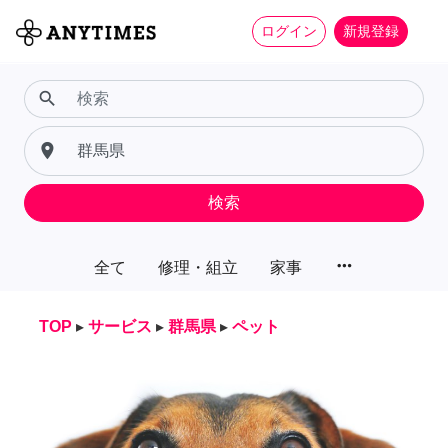
ログイン
新規登録
search
place
検索
more_horiz
全て
修理・組立
家事
TOP
▸
サービス
▸
群馬県
▸
ペット