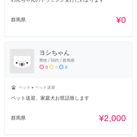
¥0
群馬県
ヨシちゃん
男性
/
50代
/
群馬県
sentiment_satisfied
sentiment_neutral
sentiment_dissatisfied
0
0
0
pets
ペット
▸ ペット送迎
ペット送迎、家庭犬お世話致します
¥2,000
群馬県