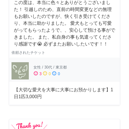
この度は、本当に色々とありがとうございまし
た！ 引越しのため、直前の時間変更などの無理
もお願いしたのですが、快く引き受けてくださ
り、本当に助かりました。 愛犬もとっても可愛
がってもらったようで、、安心して預ける事がで
きました。 また、私自身の事も気遣ってくださ
り感謝です😭 必ずまたお願いしたいです！！
依頼されたチケット
女性
/
30代
/
東京都
sentiment_satisfied
sentiment_neutral
sentiment_dissatisfied
3
0
0
【大切な愛犬を大事に大事にお預かりします】1
日1匹3,000円