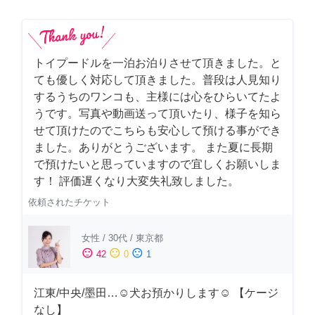
トイプードルを一泊お泊りさせて頂きました。と
ても優しく対応して頂きました。普段は人見知り
するうちのワンコも、主様には心をひらいてたよ
うです。写真や動画送って頂いたり、様子を知ら
せて頂けたのでこちらも安心して預ける事ができ
ました。ありがとうございます。 また夏に長期
で預けたいと思っていますので宜しくお願いしま
す！ 評価遅くなり大変失礼致しました。
依頼されたチケット
女性
/
30代
/
東京都
sentiment_satisfied
sentiment_neutral
sentiment_dissatisfied
42
0
1
江東/中央/墨田…☺︎犬お預かりします☺︎ 【ケージ
なし】