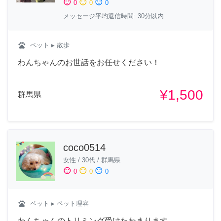
sentiment_satisfied
sentiment_neutral
sentiment_dissatisfied
0
0
0
メッセージ平均返信時間: 30分以内
pets
ペット
▸ 散歩
わんちゃんのお世話をお任せください！
¥1,500
群馬県
coco0514
女性
/
30代
/
群馬県
sentiment_satisfied
sentiment_neutral
sentiment_dissatisfied
0
0
0
pets
ペット
▸ ペット理容
わんちゃんのトリミング受けたわまります