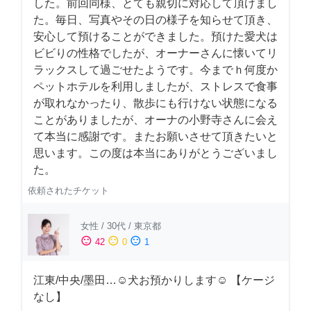
した。前回同様、とても親切に対応して頂けまし
た。毎日、写真やその日の様子を知らせて頂き、
安心して預けることができました。預けた愛犬は
ビビりの性格でしたが、オーナーさんに懐いてリ
ラックスして過ごせたようです。今までｈ何度か
ペットホテルを利用しましたが、ストレスで食事
が取れなかったり、散歩にも行けない状態になる
ことがありましたが、オーナの小野寺さんに会え
て本当に感謝です。またお願いさせて頂きたいと
思います。この度は本当にありがとうございまし
た。
依頼されたチケット
女性
/
30代
/
東京都
sentiment_satisfied
sentiment_neutral
sentiment_dissatisfied
42
0
1
江東/中央/墨田…☺︎犬お預かりします☺︎ 【ケージ
なし】