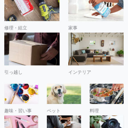
修理・組立
家事
引っ越し
インテリア
趣味・習い事
ペット
料理