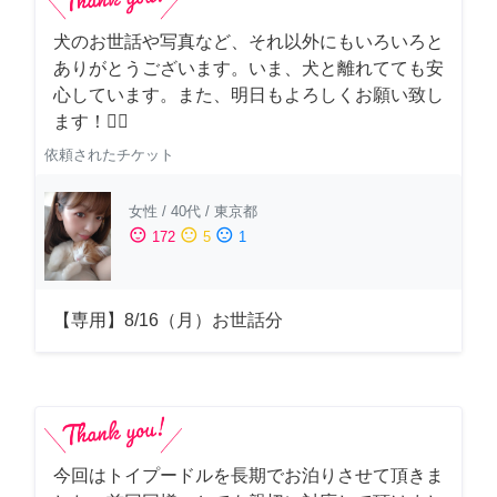
犬のお世話や写真など、それ以外にもいろいろと
ありがとうございます。いま、犬と離れてても安
心しています。また、明日もよろしくお願い致し
ます！🙇‍♂️
依頼されたチケット
女性
/
40代
/
東京都
sentiment_satisfied
sentiment_neutral
sentiment_dissatisfied
172
5
1
【専用】8/16（月）お世話分
今回はトイプードルを長期でお泊りさせて頂きま