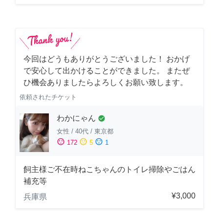
今回はどうもありがとうございました！ おかげ
で安心して出かけることができました。 またぜ
ひ機会ありましたらよろしくお願い致します。
依頼されたチケット
わかにゃん
check_circle
女性
/
40代
/
東京都
sentiment_satisfied
sentiment_neutral
sentiment_dissatisfied
172
5
1
飼主様ご不在時ねこちゃんのトイレ掃除やごはん
補充等
¥3,000
兵庫県