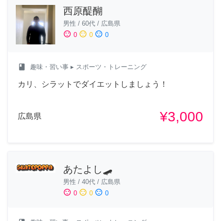
西原醍醐
男性
/
60代
/
広島県
sentiment_satisfied
sentiment_neutral
sentiment_dissatisfied
0
0
0
class
趣味・習い事
▸ スポーツ・トレーニング
カリ、シラットでダイエットしましょう！
¥3,000
広島県
あたよし🛹
男性
/
40代
/
広島県
sentiment_satisfied
sentiment_neutral
sentiment_dissatisfied
0
0
0