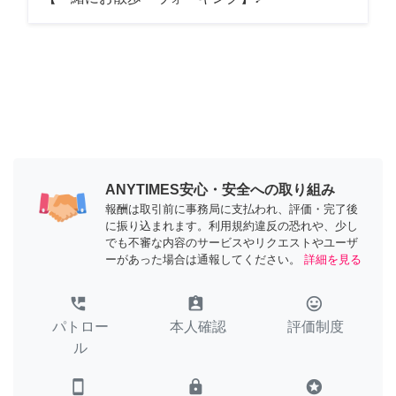
ANYTIMES安心・安全への取り組み
報酬は取引前に事務局に支払われ、評価・完了後
に振り込まれます。利用規約違反の恐れや、少し
でも不審な内容のサービスやリクエストやユーザ
ーがあった場合は通報してください。
詳細を見る
perm_phone_msg
assignment_ind
tag_faces
パトロー
本人確認
評価制度
ル
smartphone
lock
stars