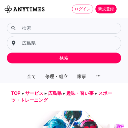
ログイン
新規登録
search
place
検索
more_horiz
全て
修理・組立
家事
TOP
▸
サービス
▸
広島県
▸
趣味・習い事
▸
スポー
ツ・トレーニング