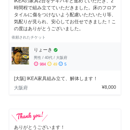
IKEAの家具2台をテキパキと進めていただき、2
時間程で組み立てていただきました。床のフロア
タイルに傷をつけないよう配慮いただいたり等、
気配りが見られ、安心してお任せできました！こ
の度はありがとうございました。
依頼されたチケット
りょーき
check_circle
男性
/
40代
/
大阪府
sentiment_satisfied
sentiment_neutral
sentiment_dissatisfied
984
49
5
[大阪] IKEA家具組み立て、解体します！
¥8,000
大阪府
ありがとうございます！