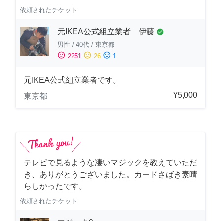
依頼されたチケット
元IKEA公式組立業者 伊藤
check_circle
男性
/
40代
/
東京都
sentiment_satisfied
sentiment_neutral
sentiment_dissatisfied
2251
26
1
元IKEA公式組立業者です。
¥5,000
東京都
テレビで見るような凄いマジックを教えていただ
き、ありがとうございました。カードさばき素晴
らしかったです。
依頼されたチケット