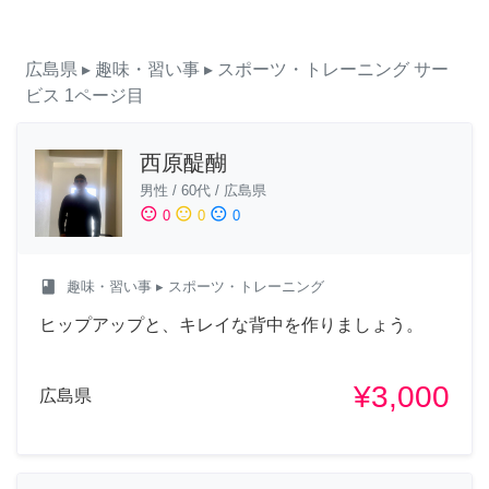
広島県
▸ 趣味・習い事
▸ スポーツ・トレーニング
サー
ビス
1ページ目
西原醍醐
男性
/
60代
/
広島県
sentiment_satisfied
sentiment_neutral
sentiment_dissatisfied
0
0
0
class
趣味・習い事
▸ スポーツ・トレーニング
ヒップアップと、キレイな背中を作りましょう。
¥3,000
広島県