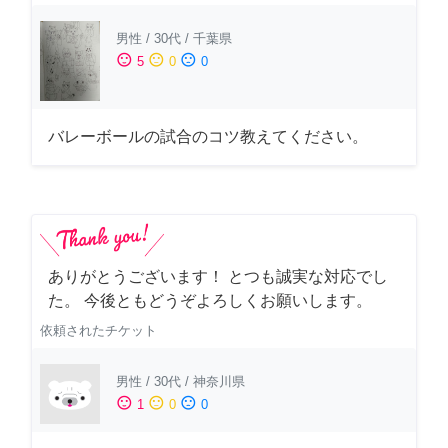
男性
/
30代
/
千葉県
sentiment_satisfied
sentiment_neutral
sentiment_dissatisfied
5
0
0
バレーボールの試合のコツ教えてください。
ありがとうございます！ とつも誠実な対応でし
た。 今後ともどうぞよろしくお願いします。
依頼されたチケット
男性
/
30代
/
神奈川県
sentiment_satisfied
sentiment_neutral
sentiment_dissatisfied
1
0
0