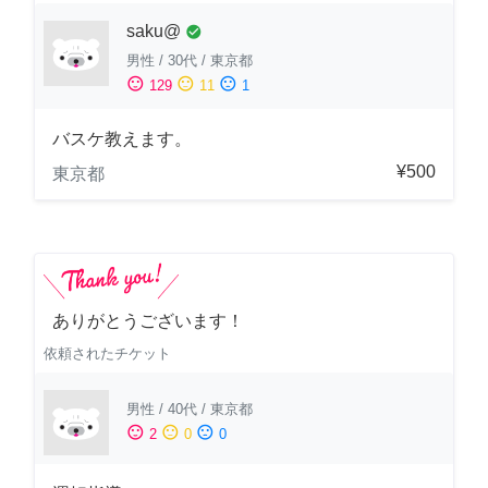
saku@
check_circle
男性
/
30代
/
東京都
sentiment_satisfied
sentiment_neutral
sentiment_dissatisfied
129
11
1
バスケ教えます。
¥500
東京都
ありがとうございます！
依頼されたチケット
男性
/
40代
/
東京都
sentiment_satisfied
sentiment_neutral
sentiment_dissatisfied
2
0
0