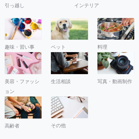
引っ越し
インテリア
趣味・習い事
ペット
料理
美容・ファッシ
生活相談
写真・動画制作
ョン
その他
高齢者