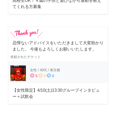
高校生OK！４歳の子供と遊びながら運動を教え
てくれる方募集
忌憚ないアドバイスをいただきまして大変助かり
ました。 今後もよろしくお願いいたします。
依頼されたチケット
女性
/
40代
/
東京都
sentiment_satisfied
sentiment_neutral
sentiment_dissatisfied
5
0
0
【女性限定】4/10(土)13:30グループインタビュ
ー＋試飲会