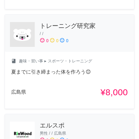
トレーニング研究家
/
/
sentiment_satisfied
sentiment_neutral
sentiment_dissatisfied
0
0
0
class
趣味・習い事
▸ スポーツ・トレーニング
夏までに引き締まった体を作ろう😊
¥8,000
広島県
エルスポ
男性
/
/
広島県