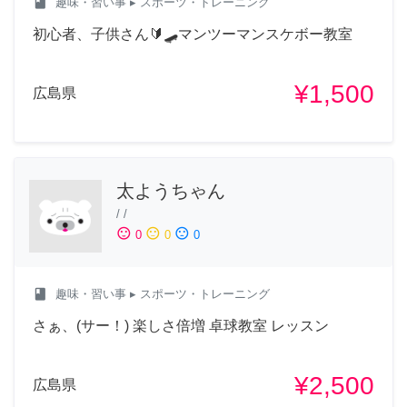
class
趣味・習い事
▸ スポーツ・トレーニング
初心者、子供さん🔰🛹マンツーマンスケボー教室
¥1,500
広島県
太ようちゃん
/
/
sentiment_satisfied
sentiment_neutral
sentiment_dissatisfied
0
0
0
class
趣味・習い事
▸ スポーツ・トレーニング
さぁ、(サー！) 楽しさ倍増 卓球教室 レッスン
¥2,500
広島県