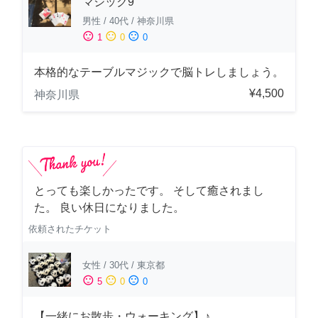
マジック9
男性
/
40代
/
神奈川県
sentiment_satisfied
sentiment_neutral
sentiment_dissatisfied
1
0
0
本格的なテーブルマジックで脳トレしましょう。
¥4,500
神奈川県
とっても楽しかったです。 そして癒されまし
た。 良い休日になりました。
依頼されたチケット
女性
/
30代
/
東京都
sentiment_satisfied
sentiment_neutral
sentiment_dissatisfied
5
0
0
【一緒にお散歩・ウォーキング】♪