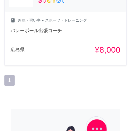
sentiment_satisfied
sentiment_neutral
sentiment_dissatisfied
0
0
0
class
趣味・習い事
▸ スポーツ・トレーニング
バレーボール出張コーチ
¥8,000
広島県
1