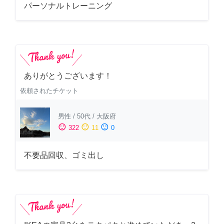
パーソナルトレーニング
ありがとうございます！
依頼されたチケット
男性
/
50代
/
大阪府
sentiment_satisfied
sentiment_neutral
sentiment_dissatisfied
322
11
0
不要品回収、ゴミ出し