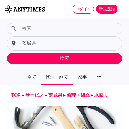
ログイン
新規登録
search
place
検索
more_horiz
全て
修理・組立
家事
TOP
▸
サービス
▸
茨城県
▸
修理・組立
▸
水回り