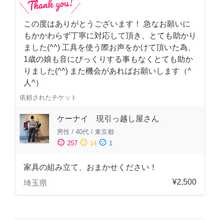
この度はありがとうございます！ 急なお願いに
もかかわらず丁寧に対応して頂き、とても助かり
ました(^^) 工具を使う際お声をかけて頂いた為、
1歳の娘も音にびっくりする事もなくとても助か
りました(^^) また機会があればお願いします（^
人^）
依頼されたチケット
ケーナイ 現引っ越し屋さん
男性
/
40代
/
東京都
sentiment_satisfied
sentiment_neutral
sentiment_dissatisfied
257
14
1
家具の組み立て、おまかせください！
¥2,500
埼玉県