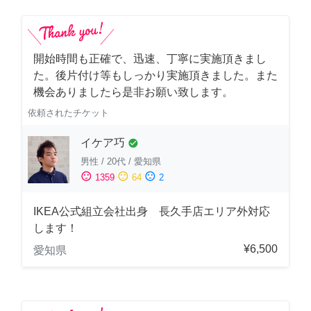
開始時間も正確で、迅速、丁寧に実施頂きまし
た。後片付け等もしっかり実施頂きました。また
機会ありましたら是非お願い致します。
依頼されたチケット
イケア巧
check_circle
男性
/
20代
/
愛知県
sentiment_satisfied
sentiment_neutral
sentiment_dissatisfied
1359
64
2
IKEA公式組立会社出身 長久手店エリア外対応
します！
¥6,500
愛知県