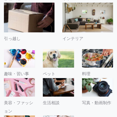
引っ越し
インテリア
趣味・習い事
ペット
料理
美容・ファッシ
生活相談
写真・動画制作
ョン