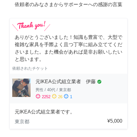
依頼者のみなさまからサポーターへの感謝の言葉
ありがとうございました！知識も豊富で、大型で
複雑な家具を手際よく且つ丁寧に組み立ててくだ
さいました。また機会があれば是非お願いしたい
と思います。
依頼されたチケット
元IKEA公式組立業者 伊藤
check_circle
男性
/
40代
/
東京都
sentiment_satisfied
sentiment_neutral
sentiment_dissatisfied
2252
26
1
元IKEA公式組立業者です。
¥5,000
東京都