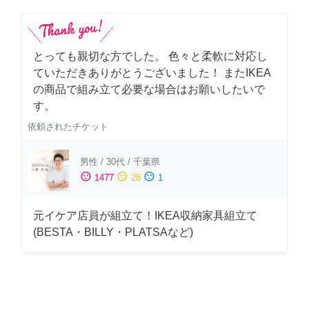
とっても親切な方でした。 色々と柔軟に対応し
ていただきありがとうございました！ またIKEA
の商品で組み立て必要な場合はお願いしたいで
す。
依頼されたチケット
男性
/
30代
/
千葉県
sentiment_satisfied
sentiment_neutral
sentiment_dissatisfied
1477
28
1
元イケア店員が組立て！IKEA収納家具組立て
(BESTA・BILLY・PLATSAなど)