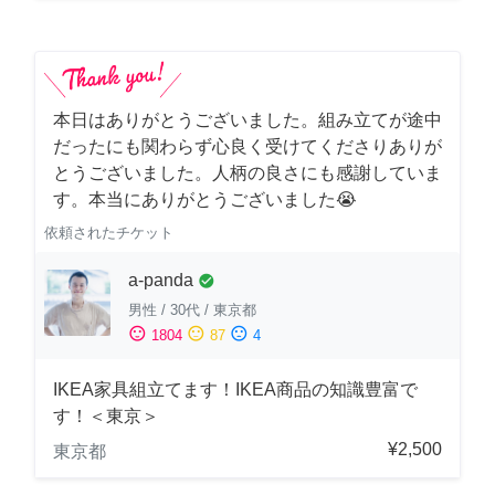
本日はありがとうございました。組み立てが途中
だったにも関わらず心良く受けてくださりありが
とうございました。人柄の良さにも感謝していま
す。本当にありがとうございました😭
依頼されたチケット
a-panda
check_circle
男性
/
30代
/
東京都
sentiment_satisfied
sentiment_neutral
sentiment_dissatisfied
1804
87
4
IKEA家具組立てます！IKEA商品の知識豊富で
す！＜東京＞
¥2,500
東京都