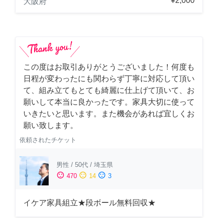
¥2,000
大阪府
この度はお取引ありがとうございました！何度も
日程が変わったにも関わらず丁寧に対応して頂い
て、組み立てもとても綺麗に仕上げて頂いて、お
願いして本当に良かったです。家具大切に使って
いきたいと思います。また機会があれば宜しくお
願い致します。
依頼されたチケット
男性
/
50代
/
埼玉県
sentiment_satisfied
sentiment_neutral
sentiment_dissatisfied
470
14
3
イケア家具組立★段ボール無料回収★