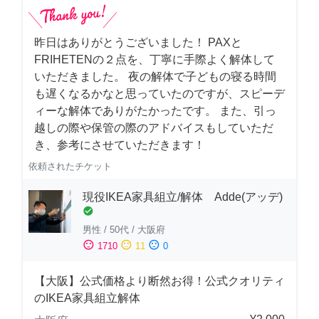
昨日はありがとうございました！ PAXと
FRIHETENの２点を、丁寧に手際よく解体して
いただきました。 夜の解体で子どもの寝る時間
も遅くなるかなと思っていたのですが、スピーデ
ィーな解体でありがたかったです。 また、引っ
越しの際や保管の際のアドバイスもしていただ
き、参考にさせていただきます！
依頼されたチケット
現役IKEA家具組立/解体 Adde(アッデ)
check_circle
男性
/
50代
/
大阪府
sentiment_satisfied
sentiment_neutral
sentiment_dissatisfied
1710
11
0
【大阪】公式価格より断然お得！公式クオリティ
のIKEA家具組立解体