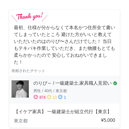
最初、仕様が分からなくて本名かつ住所全て書い
てしまっていたところ 避けた方がいいと教えて
いただいたのはのりぴ〜さんだけでした！ 当日
もテキパキ作業していただき、また物腰もとても
柔らかかったので 安心しておねがいできまし
た！
依頼されたチケット
のりぴ～ / 一級建築士,家具職人見習い
check_circle
男性
/
40代
/
東京都
sentiment_satisfied
sentiment_neutral
sentiment_dissatisfied
874
13
1
【イケア家具】 一級建築士が組立代行【東京】
¥5,000
東京都