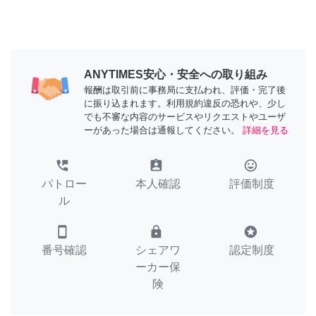
ANYTIMES安心・安全への取り組み
報酬は取引前に事務局に支払われ、評価・完了後
に振り込まれます。利用規約違反の恐れや、少し
でも不審な内容のサービスやリクエストやユーザ
ーがあった場合は通報してください。
詳細を見る
perm_phone_msg
assignment_ind
tag_faces
パトロー
本人確認
評価制度
ル
smartphone
lock
stars
番号確認
シェアワ
認定制度
ーカー保
険