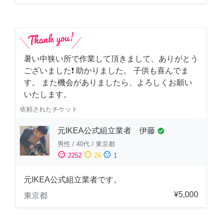
暑い中狭い所で作業して頂きまして、ありがとう
ございました❗️ 助かりました。 子供も喜んでま
す。 また機会がありましたら、よろしくお願い
いたします。
依頼されたチケット
元IKEA公式組立業者 伊藤
check_circle
男性
/
40代
/
東京都
sentiment_satisfied
sentiment_neutral
sentiment_dissatisfied
2252
26
1
元IKEA公式組立業者です。
¥5,000
東京都