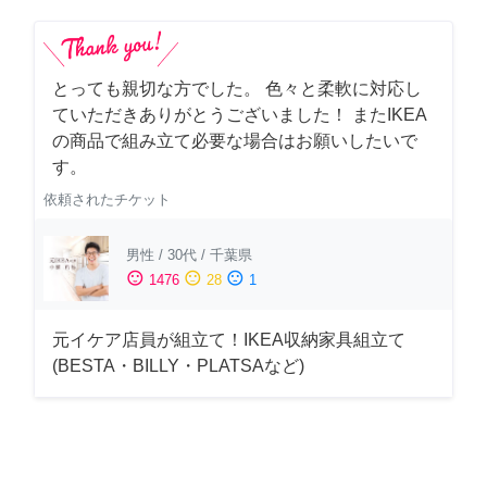
とっても親切な方でした。 色々と柔軟に対応し
ていただきありがとうございました！ またIKEA
の商品で組み立て必要な場合はお願いしたいで
す。
依頼されたチケット
男性
/
30代
/
千葉県
sentiment_satisfied
sentiment_neutral
sentiment_dissatisfied
1476
28
1
元イケア店員が組立て！IKEA収納家具組立て
(BESTA・BILLY・PLATSAなど)