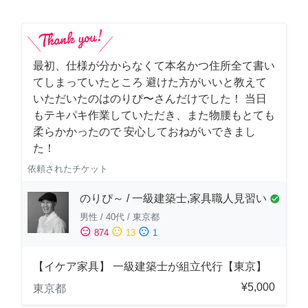
最初、仕様が分からなくて本名かつ住所全て書い
てしまっていたところ 避けた方がいいと教えて
いただいたのはのりぴ〜さんだけでした！ 当日
もテキパキ作業していただき、また物腰もとても
柔らかかったので 安心しておねがいできまし
た！
依頼されたチケット
のりぴ～ / 一級建築士,家具職人見習い
check_circle
男性
/
40代
/
東京都
sentiment_satisfied
sentiment_neutral
sentiment_dissatisfied
874
13
1
【イケア家具】 一級建築士が組立代行【東京】
¥5,000
東京都