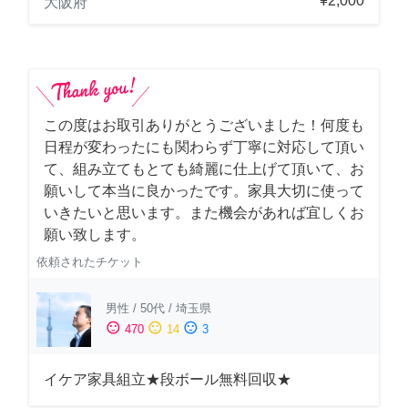
¥2,000
大阪府
この度はお取引ありがとうございました！何度も
日程が変わったにも関わらず丁寧に対応して頂い
て、組み立てもとても綺麗に仕上げて頂いて、お
願いして本当に良かったです。家具大切に使って
いきたいと思います。また機会があれば宜しくお
願い致します。
依頼されたチケット
男性
/
50代
/
埼玉県
sentiment_satisfied
sentiment_neutral
sentiment_dissatisfied
470
14
3
イケア家具組立★段ボール無料回収★