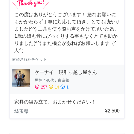
この度はありがとうございます！ 急なお願いに
もかかわらず丁寧に対応して頂き、とても助かり
ました(^^) 工具を使う際お声をかけて頂いた為、
1歳の娘も音にびっくりする事もなくとても助か
りました(^^) また機会があればお願いします（^
人^）
依頼されたチケット
ケーナイ 現引っ越し屋さん
男性
/
40代
/
東京都
sentiment_satisfied
sentiment_neutral
sentiment_dissatisfied
257
14
1
家具の組み立て、おまかせください！
¥2,500
埼玉県