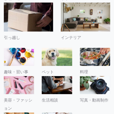
引っ越し
インテリア
趣味・習い事
ペット
料理
美容・ファッシ
生活相談
写真・動画制作
ョン