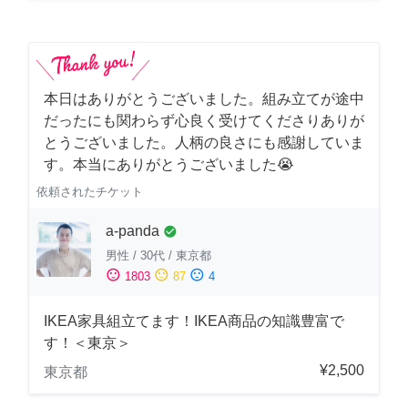
本日はありがとうございました。組み立てが途中
だったにも関わらず心良く受けてくださりありが
とうございました。人柄の良さにも感謝していま
す。本当にありがとうございました😭
依頼されたチケット
a-panda
check_circle
男性
/
30代
/
東京都
sentiment_satisfied
sentiment_neutral
sentiment_dissatisfied
1803
87
4
IKEA家具組立てます！IKEA商品の知識豊富で
す！＜東京＞
¥2,500
東京都