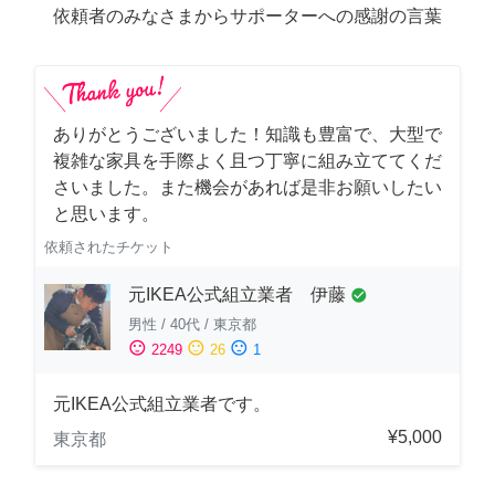
依頼者のみなさまからサポーターへの感謝の言葉
ありがとうございました！知識も豊富で、大型で
複雑な家具を手際よく且つ丁寧に組み立ててくだ
さいました。また機会があれば是非お願いしたい
と思います。
依頼されたチケット
元IKEA公式組立業者 伊藤
check_circle
男性
/
40代
/
東京都
sentiment_satisfied
sentiment_neutral
sentiment_dissatisfied
2249
26
1
元IKEA公式組立業者です。
¥5,000
東京都