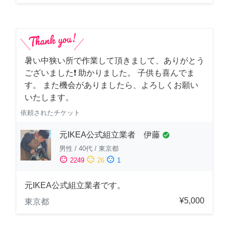
暑い中狭い所で作業して頂きまして、ありがとう
ございました❗️ 助かりました。 子供も喜んでま
す。 また機会がありましたら、よろしくお願い
いたします。
依頼されたチケット
元IKEA公式組立業者 伊藤
check_circle
男性
/
40代
/
東京都
sentiment_satisfied
sentiment_neutral
sentiment_dissatisfied
2249
26
1
元IKEA公式組立業者です。
¥5,000
東京都