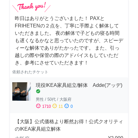
昨日はありがとうございました！ PAXと
FRIHETENの２点を、丁寧に手際よく解体して
いただきました。 夜の解体で子どもの寝る時間
も遅くなるかなと思っていたのですが、スピーデ
ィーな解体でありがたかったです。 また、引っ
越しの際や保管の際のアドバイスもしていただ
き、参考にさせていただきます！
依頼されたチケット
現役IKEA家具組立/解体 Adde(アッデ)
check_circle
男性
/
50代
/
大阪府
sentiment_satisfied
sentiment_neutral
sentiment_dissatisfied
1710
11
0
【大阪】公式価格より断然お得！公式クオリティ
のIKEA家具組立解体