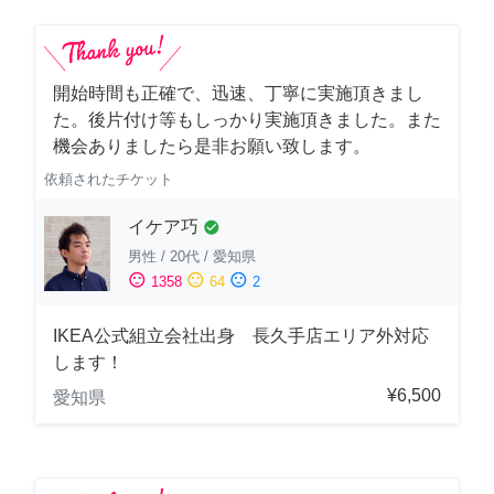
開始時間も正確で、迅速、丁寧に実施頂きまし
た。後片付け等もしっかり実施頂きました。また
機会ありましたら是非お願い致します。
依頼されたチケット
イケア巧
check_circle
男性
/
20代
/
愛知県
sentiment_satisfied
sentiment_neutral
sentiment_dissatisfied
1358
64
2
IKEA公式組立会社出身 長久手店エリア外対応
します！
¥6,500
愛知県