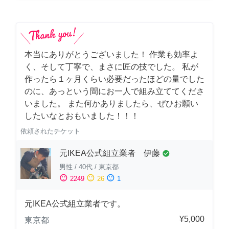
本当にありがとうございました！ 作業も効率よ
く、そして丁寧で、まさに匠の技でした。 私が
作ったら１ヶ月くらい必要だったほどの量でした
のに、あっという間にお一人で組み立ててくださ
いました。 また何かありましたら、ぜひお願い
したいなとおもいました！！！
依頼されたチケット
元IKEA公式組立業者 伊藤
check_circle
男性
/
40代
/
東京都
sentiment_satisfied
sentiment_neutral
sentiment_dissatisfied
2249
26
1
元IKEA公式組立業者です。
¥5,000
東京都