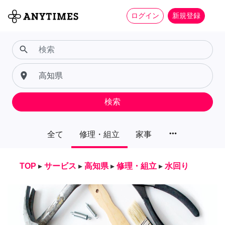
ログイン
新規登録
search
place
検索
more_horiz
全て
修理・組立
家事
TOP
▸
サービス
▸
高知県
▸
修理・組立
▸
水回り