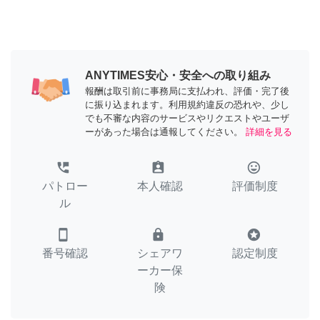
ANYTIMES安心・安全への取り組み
報酬は取引前に事務局に支払われ、評価・完了後
に振り込まれます。利用規約違反の恐れや、少し
でも不審な内容のサービスやリクエストやユーザ
ーがあった場合は通報してください。
詳細を見る
perm_phone_msg
assignment_ind
tag_faces
パトロー
本人確認
評価制度
ル
smartphone
lock
stars
番号確認
シェアワ
認定制度
ーカー保
険