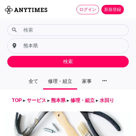
ログイン
新規登録
search
place
検索
more_horiz
全て
修理・組立
家事
TOP
▸
サービス
▸
熊本県
▸
修理・組立
▸
水回り