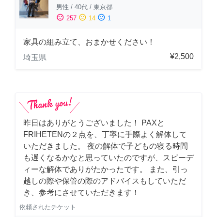
男性
/
40代
/
東京都
sentiment_satisfied
sentiment_neutral
sentiment_dissatisfied
257
14
1
家具の組み立て、おまかせください！
¥2,500
埼玉県
昨日はありがとうございました！ PAXと
FRIHETENの２点を、丁寧に手際よく解体して
いただきました。 夜の解体で子どもの寝る時間
も遅くなるかなと思っていたのですが、スピーデ
ィーな解体でありがたかったです。 また、引っ
越しの際や保管の際のアドバイスもしていただ
き、参考にさせていただきます！
依頼されたチケット