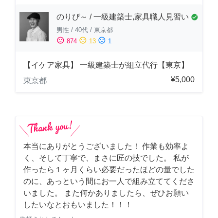
のりぴ～ / 一級建築士,家具職人見習い
check_circle
男性
/
40代
/
東京都
sentiment_satisfied
sentiment_neutral
sentiment_dissatisfied
874
13
1
【イケア家具】 一級建築士が組立代行【東京】
¥5,000
東京都
本当にありがとうございました！ 作業も効率よ
く、そして丁寧で、まさに匠の技でした。 私が
作ったら１ヶ月くらい必要だったほどの量でした
のに、あっという間にお一人で組み立ててくださ
いました。 また何かありましたら、ぜひお願い
したいなとおもいました！！！