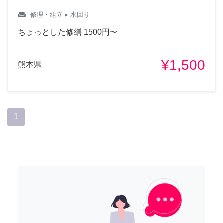
weekend
修理・組立
▸ 水回り
ちょっとした修繕 1500円〜
¥1,500
熊本県
1