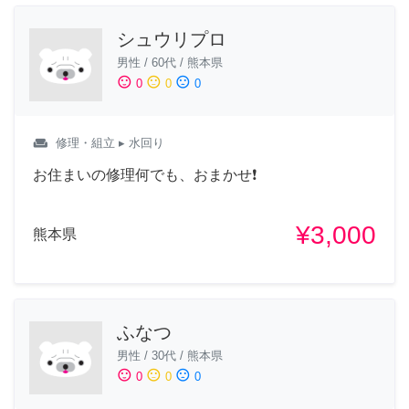
シュウリプロ
男性
/
60代
/
熊本県
sentiment_satisfied
sentiment_neutral
sentiment_dissatisfied
0
0
0
weekend
修理・組立
▸ 水回り
お住まいの修理何でも、おまかせ❗️
¥3,000
熊本県
ふなつ
男性
/
30代
/
熊本県
sentiment_satisfied
sentiment_neutral
sentiment_dissatisfied
0
0
0