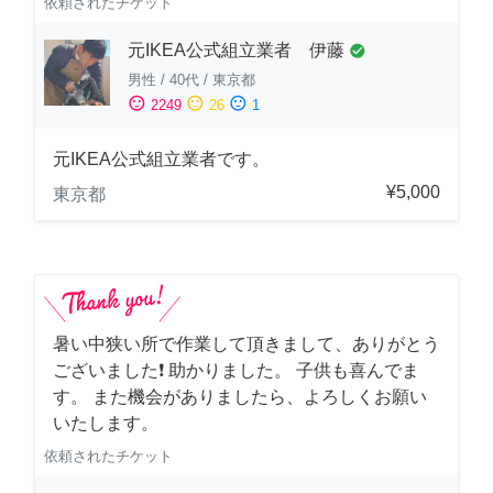
依頼されたチケット
元IKEA公式組立業者 伊藤
check_circle
男性
/
40代
/
東京都
sentiment_satisfied
sentiment_neutral
sentiment_dissatisfied
2249
26
1
元IKEA公式組立業者です。
¥5,000
東京都
暑い中狭い所で作業して頂きまして、ありがとう
ございました❗️ 助かりました。 子供も喜んでま
す。 また機会がありましたら、よろしくお願い
いたします。
依頼されたチケット