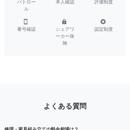
パトロー
本人確認
評価制度
ル
smartphone
lock
stars
番号確認
シェアワ
認定制度
ーカー保
険
よくある質問
修理・家具組み立ての料金相場は？