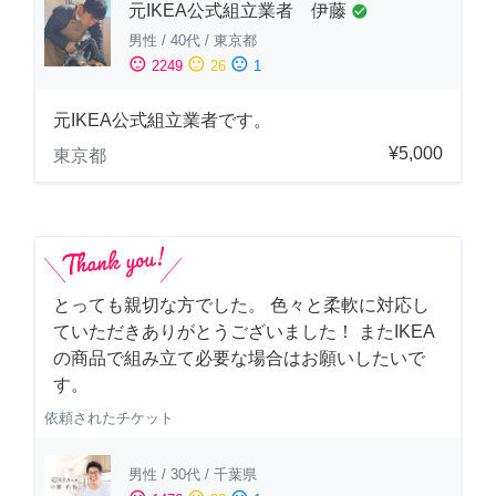
元IKEA公式組立業者 伊藤
check_circle
男性
/
40代
/
東京都
sentiment_satisfied
sentiment_neutral
sentiment_dissatisfied
2249
26
1
元IKEA公式組立業者です。
¥5,000
東京都
とっても親切な方でした。 色々と柔軟に対応し
ていただきありがとうございました！ またIKEA
の商品で組み立て必要な場合はお願いしたいで
す。
依頼されたチケット
男性
/
30代
/
千葉県