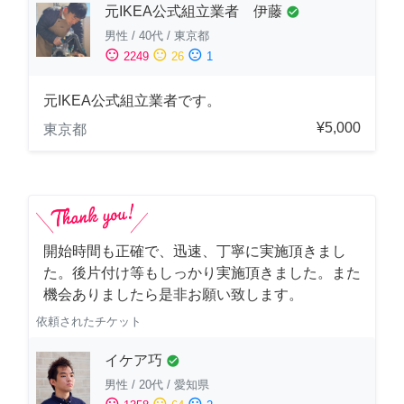
元IKEA公式組立業者 伊藤
check_circle
男性
/
40代
/
東京都
sentiment_satisfied
sentiment_neutral
sentiment_dissatisfied
2249
26
1
元IKEA公式組立業者です。
¥5,000
東京都
開始時間も正確で、迅速、丁寧に実施頂きまし
た。後片付け等もしっかり実施頂きました。また
機会ありましたら是非お願い致します。
依頼されたチケット
イケア巧
check_circle
男性
/
20代
/
愛知県
sentiment_satisfied
sentiment_neutral
sentiment_dissatisfied