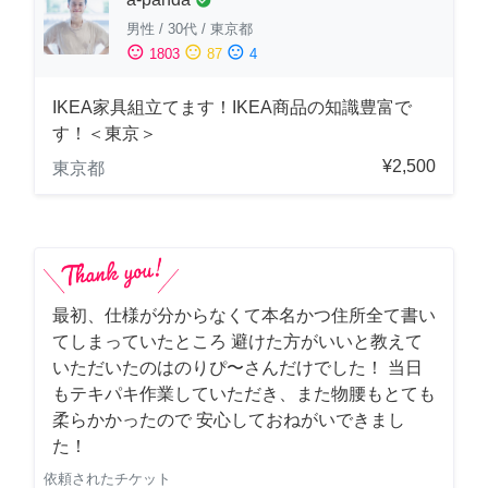
check_circle
男性
/
30代
/
東京都
sentiment_satisfied
sentiment_neutral
sentiment_dissatisfied
1803
87
4
IKEA家具組立てます！IKEA商品の知識豊富で
す！＜東京＞
¥2,500
東京都
最初、仕様が分からなくて本名かつ住所全て書い
てしまっていたところ 避けた方がいいと教えて
いただいたのはのりぴ〜さんだけでした！ 当日
もテキパキ作業していただき、また物腰もとても
柔らかかったので 安心しておねがいできまし
た！
依頼されたチケット