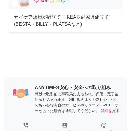
sentiment_satisfied
sentiment_neutral
sentiment_dissatisfied
1476
28
1
元イケア店員が組立て！IKEA収納家具組立て
(BESTA・BILLY・PLATSAなど)
ANYTIMES安心・安全への取り組み
報酬は取引前に事務局に支払われ、評価・完了後
に振り込まれます。利用規約違反の恐れや、少し
でも不審な内容のサービスやリクエストやユーザ
ーがあった場合は通報してください。
詳細を見る
perm_phone_msg
assignment_ind
tag_faces