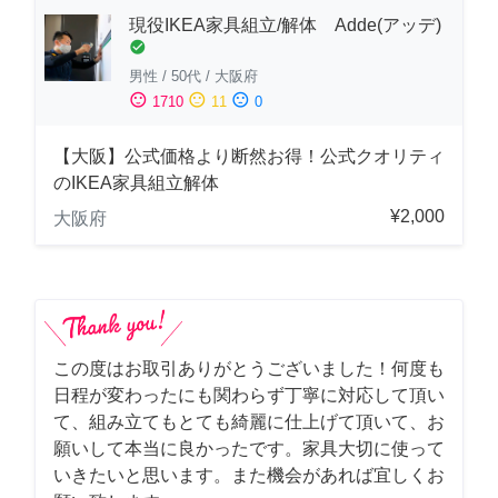
現役IKEA家具組立/解体 Adde(アッデ)
check_circle
男性
/
50代
/
大阪府
sentiment_satisfied
sentiment_neutral
sentiment_dissatisfied
1710
11
0
【大阪】公式価格より断然お得！公式クオリティ
のIKEA家具組立解体
¥2,000
大阪府
この度はお取引ありがとうございました！何度も
日程が変わったにも関わらず丁寧に対応して頂い
て、組み立てもとても綺麗に仕上げて頂いて、お
願いして本当に良かったです。家具大切に使って
いきたいと思います。また機会があれば宜しくお