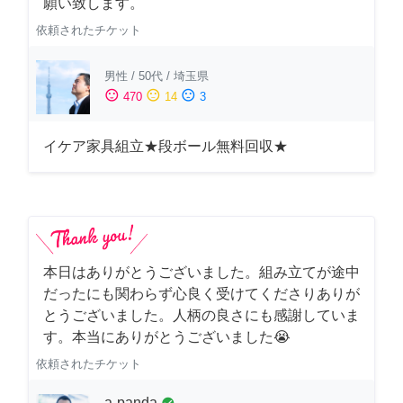
願い致します。
依頼されたチケット
男性
/
50代
/
埼玉県
sentiment_satisfied
sentiment_neutral
sentiment_dissatisfied
470
14
3
イケア家具組立★段ボール無料回収★
本日はありがとうございました。組み立てが途中
だったにも関わらず心良く受けてくださりありが
とうございました。人柄の良さにも感謝していま
す。本当にありがとうございました😭
依頼されたチケット
a-panda