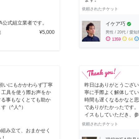
依頼されたチケット
EA公式組立業者です。
イケア巧
check_circle
¥5,000
男性
/
20代
/
愛知
都
sentiment_satisfied
sentiment_neutral
sentiment_dissatisfi
1359
64
願いにもかかわらず丁寧
昨日はありがとうございま
) 工具を使う際お声をか
寧に手際よく解体してい
する事もなくとても助か
時間も遅くなるかなと思
ます（^人^）
でありがたかったです。
イスもしていただき、参
依頼されたチケット
の組み立て、おまかせく
い！