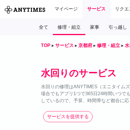
マイページ
サービス
リクエ
全て
修理・組立
家事
引っ越し
TOP
▸
サービス
▸
京都府
▸
修理・組立
▸
水
水回りのサービス
水回りの修理はANYTIMES（エニタイ
場合でもアプリ1つで365日24時間いつ
しているので、予算、時間帯など都合に応
サービスを提供する