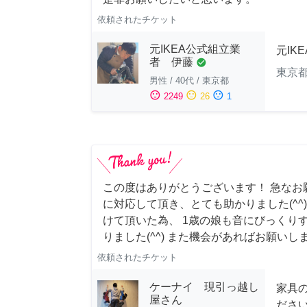
依頼されたチケット
元IKEA公式組立業
元IK
者 伊藤
check_circle
東京
男性
/
40代
/
東京都
sentiment_satisfied
sentiment_neutral
sentiment_dissatisfied
2249
26
1
この度はありがとうございます！ 急なお
に対応して頂き、とても助かりました(^^
けて頂いた為、 1歳の娘も音にびっくり
りました(^^) また機会があればお願いし
依頼されたチケット
ケーナイ 現引っ越し
家具
屋さん
ださ