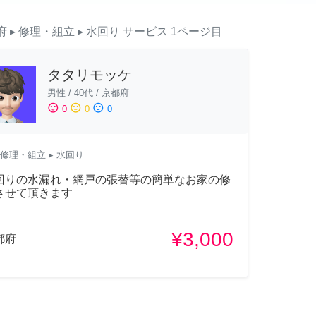
府
▸ 修理・組立
▸ 水回り
サービス
1ページ目
タタリモッケ
男性
/
40代
/
京都府
sentiment_satisfied
sentiment_neutral
sentiment_dissatisfied
0
0
0
修理・組立
▸ 水回り
回りの水漏れ・網戸の張替等の簡単なお家の修
させて頂きます
¥3,000
都府