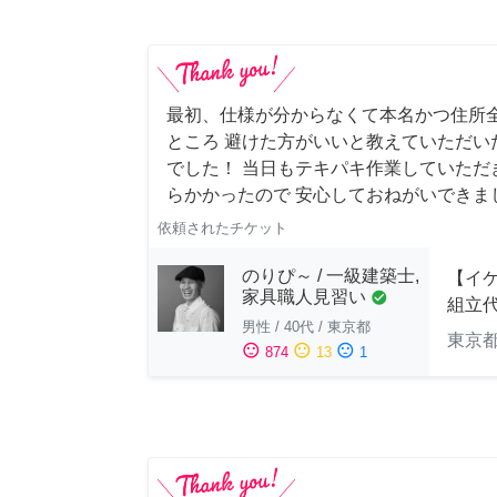
最初、仕様が分からなくて本名かつ住所
ところ 避けた方がいいと教えていただい
でした！ 当日もテキパキ作業していただ
らかかったので 安心しておねがいできま
依頼されたチケット
のりぴ～ / 一級建築士,
【イ
家具職人見習い
check_circle
組立
男性
/
40代
/
東京都
東京
sentiment_satisfied
sentiment_neutral
sentiment_dissatisfied
874
13
1