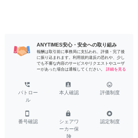
ANYTIMES安心・安全への取り組み
報酬は取引前に事務局に支払われ、評価・完了後
に振り込まれます。利用規約違反の恐れや、少し
でも不審な内容のサービスやリクエストやユーザ
ーがあった場合は通報してください。
詳細を見る
perm_phone_msg
assignment_ind
tag_faces
パトロー
本人確認
評価制度
ル
smartphone
lock
stars
番号確認
シェアワ
認定制度
ーカー保
険