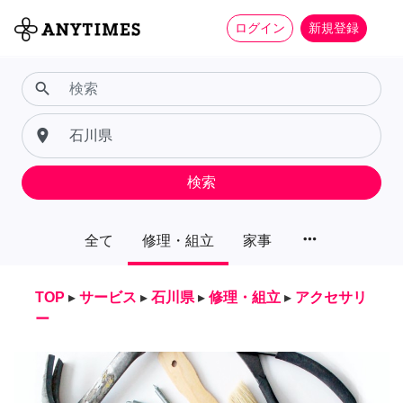
ログイン
新規登録
search
place
検索
more_horiz
全て
修理・組立
家事
TOP
▸
サービス
▸
石川県
▸
修理・組立
▸
アクセサリ
ー