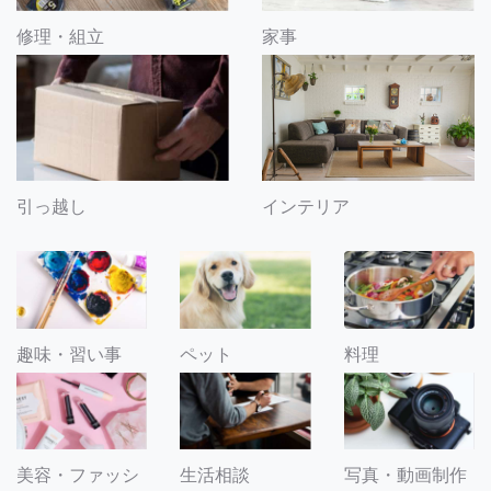
修理・組立
家事
引っ越し
インテリア
趣味・習い事
ペット
料理
美容・ファッシ
生活相談
写真・動画制作