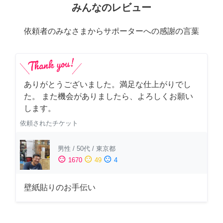
みんなのレビュー
依頼者のみなさまからサポーターへの感謝の言葉
ありがとうございました。満足な仕上がりでし
た。 また機会がありましたら、よろしくお願い
します。
依頼されたチケット
男性
/
50代
/
東京都
sentiment_satisfied
sentiment_neutral
sentiment_dissatisfied
1670
49
4
壁紙貼りのお手伝い