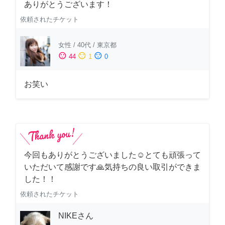
ありがとうございます！
依頼されたチケット
女性
/
40代
/
東京都
sentiment_satisfied
sentiment_neutral
sentiment_dissatisfied
44
1
0
お笑い
今回もありがとうございました☺️とても頑張って
いただいて感謝です🙏気持ちの良い取引ができま
した！！
依頼されたチケット
NIKEさん