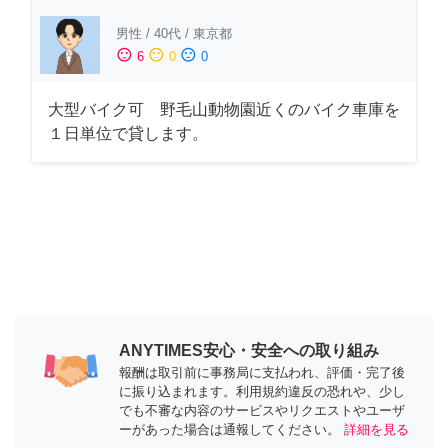
男性
/
40代
/
東京都
sentiment_satisfied
sentiment_neutral
sentiment_dissatisfied
6
0
0
大型バイク可 野毛山動物園近くのバイク車庫を
１日単位で貸します。
ANYTIMES安心・安全への取り組み
報酬は取引前に事務局に支払われ、評価・完了後
に振り込まれます。利用規約違反の恐れや、少し
でも不審な内容のサービスやリクエストやユーザ
ーがあった場合は通報してください。
詳細を見る