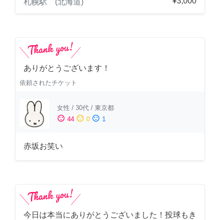
¥3,000
札幌駅 (北海道)
ありがとうございます！
依頼されたチケット
女性
/
30代
/
東京都
sentiment_satisfied
sentiment_neutral
sentiment_dissatisfied
44
0
1
赤坂お笑い
今日は本当にありがとうございました！投球もき