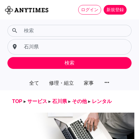
ログイン
新規登録
search
place
検索
more_horiz
全て
修理・組立
家事
TOP
▸
サービス
▸
石川県
▸
その他
▸
レンタル