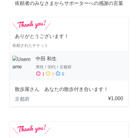
依頼者のみなさまからサポーターへの感謝の言葉
ありがとうございます！
依頼されたチケット
中田 和生
男性
/
30代
/
京都府
sentiment_satisfied
sentiment_neutral
sentiment_dissatisfied
1
0
0
散歩屋さん あなたの散歩付き合います！
¥1,000
京都府