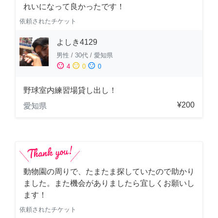
れいになって良かったです！
依頼されたチケット
よしき4129
男性
/
30代
/
愛知県
sentiment_satisfied
sentiment_neutral
sentiment_dissatisfied
4
0
0
野球室内練習場貸し出し！
¥200
愛知県
動物園の周りで、たまたま探していたので助かり
ました。また機会がありましたら宜しくお願いし
ます！
依頼されたチケット