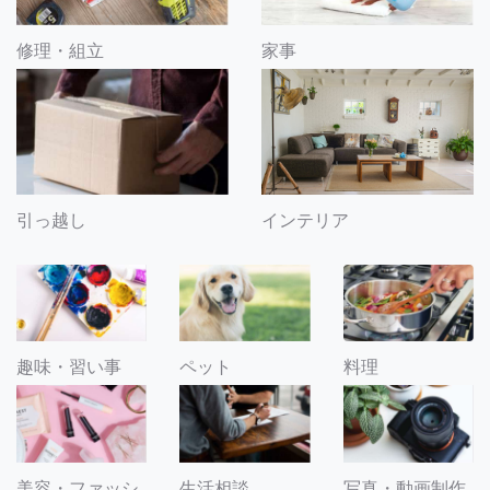
修理・組立
家事
引っ越し
インテリア
趣味・習い事
ペット
料理
美容・ファッシ
生活相談
写真・動画制作