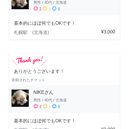
男性
/
40代
/
北海道
sentiment_satisfied
sentiment_neutral
sentiment_dissatisfied
2
1
0
基本的にほぼ何でもOKです！
¥3,000
札幌駅 (北海道)
ありがとうございます！
依頼されたチケット
NIKEさん
男性
/
40代
/
北海道
sentiment_satisfied
sentiment_neutral
sentiment_dissatisfied
2
1
0
基本的にほぼ何でもOKです！