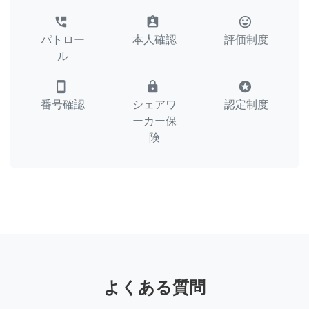
perm_phone_msg
assignment_ind
tag_faces
パトロー
本人確認
評価制度
ル
smartphone
lock
stars
番号確認
シェアワ
認定制度
ーカー保
険
よくある質問