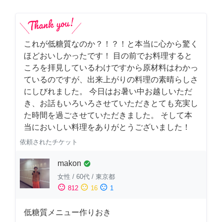
これが低糖質なのか？！？！と本当に心から驚く
ほどおいしかったです！ 目の前でお料理すると
ころを拝見しているわけですから原材料はわかっ
ているのですが、出来上がりの料理の素晴らしさ
にしびれました。 今日はお暑い中お越しいただ
き、お話もいろいろさせていただきとても充実し
た時間を過ごさせていただきました。 そして本
当においしい料理をありがとうございました！
依頼されたチケット
makon
check_circle
女性
/
60代
/
東京都
sentiment_satisfied
sentiment_neutral
sentiment_dissatisfied
812
16
1
低糖質メニュー作りおき