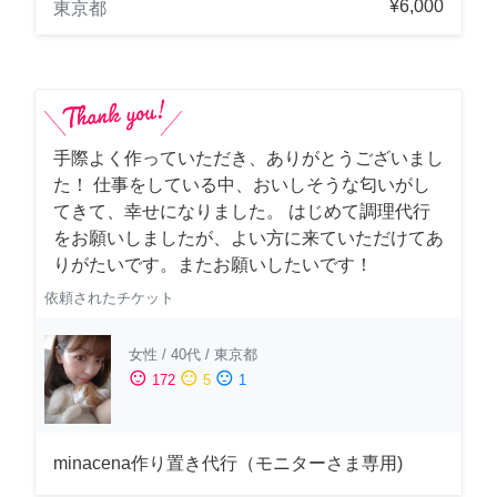
¥6,000
東京都
手際よく作っていただき、ありがとうございまし
た！ 仕事をしている中、おいしそうな匂いがし
てきて、幸せになりました。 はじめて調理代行
をお願いしましたが、よい方に来ていただけてあ
りがたいです。またお願いしたいです！
依頼されたチケット
女性
/
40代
/
東京都
sentiment_satisfied
sentiment_neutral
sentiment_dissatisfied
172
5
1
minacena作り置き代行（モニターさま専用)