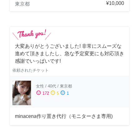
¥10,000
東京都
大変ありがとうございました! 非常にスムーズな
進めて頂きましたし、急な予定変更にも対応頂き
感謝でいっぱいです!
依頼されたチケット
女性
/
40代
/
東京都
sentiment_satisfied
sentiment_neutral
sentiment_dissatisfied
172
5
1
minacena作り置き代行（モニターさま専用)