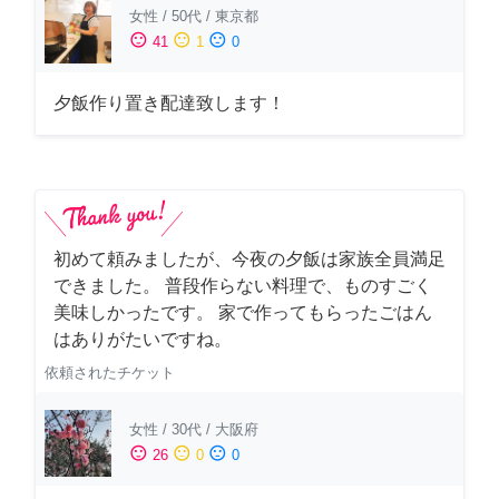
女性
/
50代
/
東京都
sentiment_satisfied
sentiment_neutral
sentiment_dissatisfied
41
1
0
夕飯作り置き配達致します！
初めて頼みましたが、今夜の夕飯は家族全員満足
できました。 普段作らない料理で、ものすごく
美味しかったです。 家で作ってもらったごはん
はありがたいですね。
依頼されたチケット
女性
/
30代
/
大阪府
sentiment_satisfied
sentiment_neutral
sentiment_dissatisfied
26
0
0