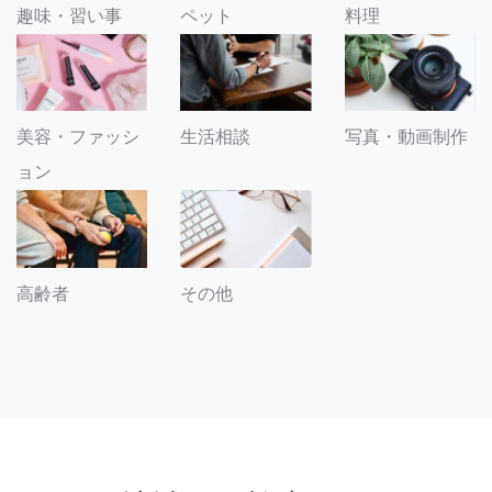
趣味・習い事
ペット
料理
美容・ファッシ
生活相談
写真・動画制作
ョン
その他
高齢者