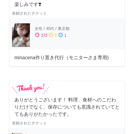
楽しみです❣️
依頼されたチケット
女性
/
40代
/
東京都
sentiment_satisfied
sentiment_neutral
sentiment_dissatisfied
172
5
1
minacena作り置き代行（モニターさま専用)
ありがとうございます！ 料理、食材へのこだわ
りだけでなく、保存についても意識されていてと
てもありがたかったです。
依頼されたチケット