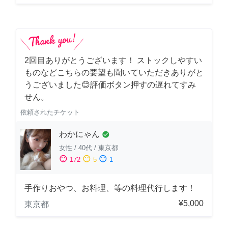
2回目ありがとうございます！ ストックしやすい
ものなどこちらの要望も聞いていただきありがと
うございました😊評価ボタン押すの遅れてすみ
せん。
依頼されたチケット
わかにゃん
check_circle
女性
/
40代
/
東京都
sentiment_satisfied
sentiment_neutral
sentiment_dissatisfied
172
5
1
手作りおやつ、お料理、等の料理代行します！
¥5,000
東京都