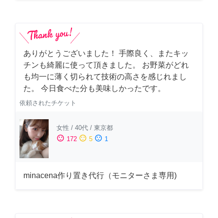
ありがとうございました！ 手際良く、またキッ
チンも綺麗に使って頂きました。 お野菜がどれ
も均一に薄く切られて技術の高さを感じれまし
た。 今日食べた分も美味しかったです。
依頼されたチケット
女性
/
40代
/
東京都
sentiment_satisfied
sentiment_neutral
sentiment_dissatisfied
172
5
1
minacena作り置き代行（モニターさま専用)