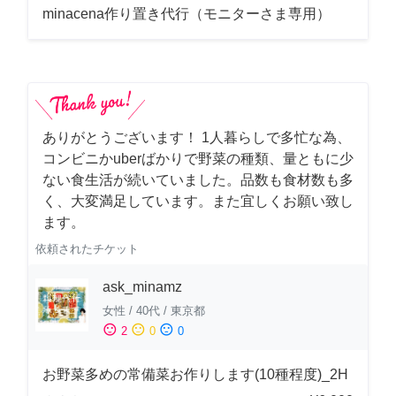
minacena作り置き代行（モニターさま専用）
ありがとうございます！ 1人暮らしで多忙な為、
コンビニかuberばかりで野菜の種類、量ともに少
ない食生活が続いていました。品数も食材数も多
く、大変満足しています。また宜しくお願い致し
ます。
依頼されたチケット
ask_minamz
女性
/
40代
/
東京都
sentiment_satisfied
sentiment_neutral
sentiment_dissatisfied
2
0
0
お野菜多めの常備菜お作りします(10種程度)_2H