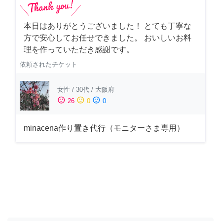
本日はありがとうございました！ とても丁寧な
方で安心してお任せできました。 おいしいお料
理を作っていただき感謝です。
依頼されたチケット
女性
/
30代
/
大阪府
sentiment_satisfied
sentiment_neutral
sentiment_dissatisfied
26
0
0
minacena作り置き代行（モニターさま専用）