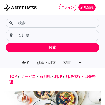
ログイン
新規登録
search
place
検索
more_horiz
全て
修理・組立
家事
TOP
▸
サービス
▸
石川県
▸
料理
▸
料理代行・出張料
理