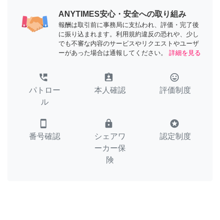
ANYTIMES安心・安全への取り組み
報酬は取引前に事務局に支払われ、評価・完了後
に振り込まれます。利用規約違反の恐れや、少し
でも不審な内容のサービスやリクエストやユーザ
ーがあった場合は通報してください。
詳細を見る
perm_phone_msg
assignment_ind
tag_faces
パトロー
本人確認
評価制度
ル
smartphone
lock
stars
番号確認
シェアワ
認定制度
ーカー保
険