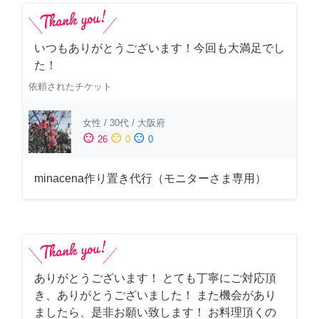
いつもありがとうございます！今回も大満足でし
た！
依頼されたチケット
女性
/
30代
/
大阪府
sentiment_satisfied
sentiment_neutral
sentiment_dissatisfied
26
0
0
minacena作り置き代行（モニターさま専用）
ありがとうございます！ とても丁寧にご対応頂
き、ありがとうございました！ また機会があり
ましたら、是非お願い致します！ お料理頂くの