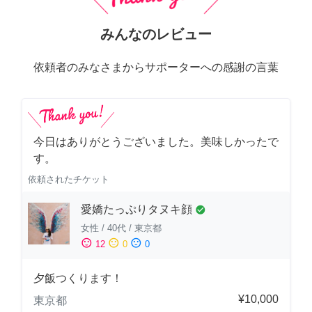
みんなのレビュー
依頼者のみなさまからサポーターへの感謝の言葉
今日はありがとうございました。美味しかったで
す。
依頼されたチケット
愛嬌たっぷりタヌキ顔
check_circle
女性
/
40代
/
東京都
sentiment_satisfied
sentiment_neutral
sentiment_dissatisfied
12
0
0
夕飯つくります！
¥10,000
東京都