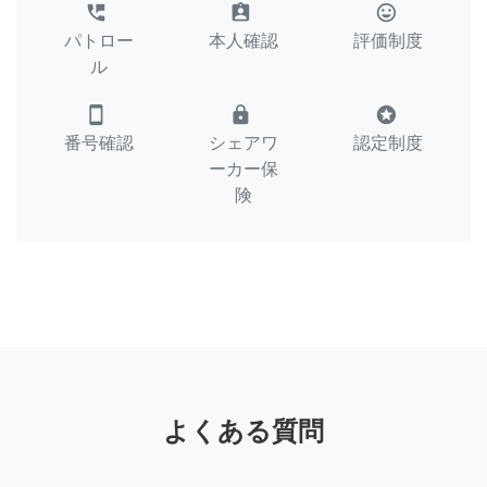
perm_phone_msg
assignment_ind
tag_faces
パトロー
本人確認
評価制度
ル
smartphone
lock
stars
番号確認
シェアワ
認定制度
ーカー保
険
よくある質問