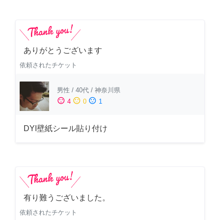
ありがとうございます
依頼されたチケット
男性
/
40代
/
神奈川県
sentiment_satisfied
sentiment_neutral
sentiment_dissatisfied
4
0
1
DYI壁紙シール貼り付け
有り難うございました。
依頼されたチケット