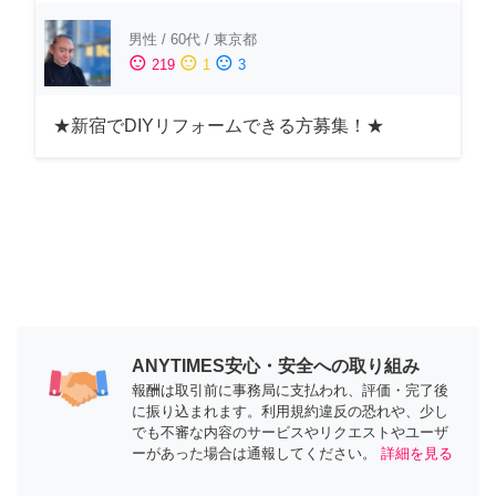
男性
/
60代
/
東京都
sentiment_satisfied
sentiment_neutral
sentiment_dissatisfied
219
1
3
★新宿でDIYリフォームできる方募集！★
ANYTIMES安心・安全への取り組み
報酬は取引前に事務局に支払われ、評価・完了後
に振り込まれます。利用規約違反の恐れや、少し
でも不審な内容のサービスやリクエストやユーザ
ーがあった場合は通報してください。
詳細を見る