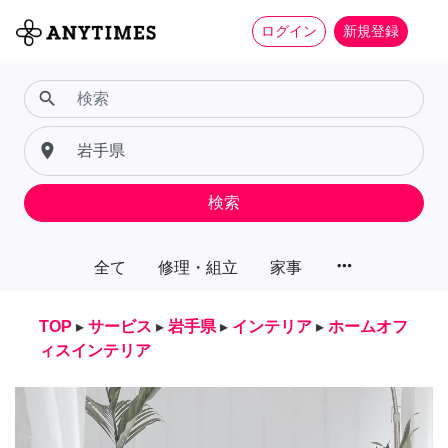
ログイン
新規登録
search
place
検索
more_horiz
全て
修理・組立
家事
TOP
▸
サービス
▸
岩手県
▸
インテリア
▸
ホームオフ
ィスインテリア