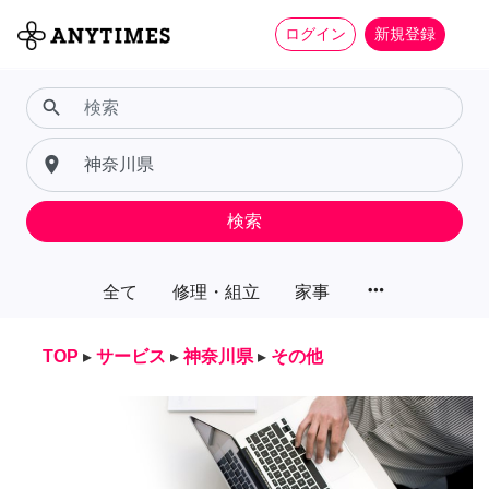
ログイン
新規登録
search
place
検索
more_horiz
全て
修理・組立
家事
TOP
▸
サービス
▸
神奈川県
▸
その他