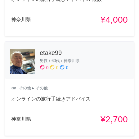
¥4,000
神奈川県
etake99
男性
/
60代
/
神奈川県
sentiment_satisfied
sentiment_neutral
sentiment_dissatisfied
0
0
0
attachment
その他
▸ その他
オンラインの旅行手続きアドバイス
¥2,700
神奈川県