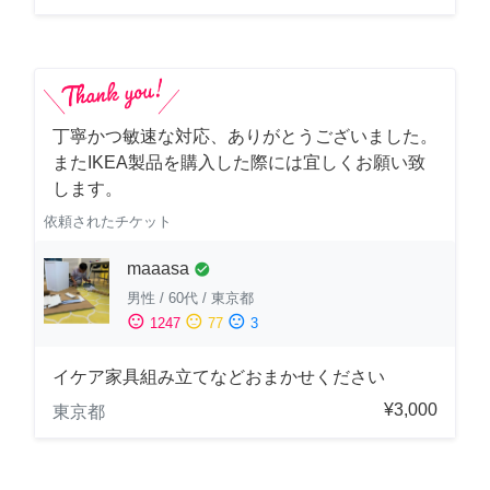
丁寧かつ敏速な対応、ありがとうございました。
またIKEA製品を購入した際には宜しくお願い致
します。
依頼されたチケット
maaasa
check_circle
男性
/
60代
/
東京都
sentiment_satisfied
sentiment_neutral
sentiment_dissatisfied
1247
77
3
イケア家具組み立てなどおまかせください
¥3,000
東京都