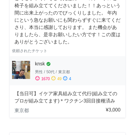
椅子を組み立ててくださいました！！あっという
間に出来上がったのでびっくりしました。 年内
にという急なお願いにも関わらずすぐに来てくだ
さり、本当に感謝しております。 また機会があ
りましたら、是非お願いしたい方です！この度は
ありがとうございました。
依頼されたチケット
knsk
check_circle
男性
/
50代
/
東京都
sentiment_satisfied
sentiment_neutral
sentiment_dissatisfied
1670
49
4
【当日可】イケア家具組み立て代行(組み立ての
プロが組み立てます)＊ワクチン3回目接種済み
¥3,000
東京都