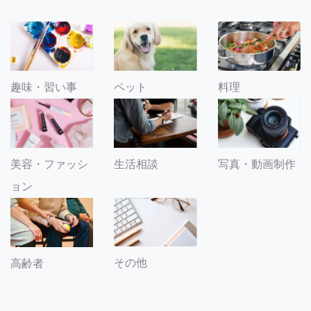
趣味・習い事
ペット
料理
美容・ファッシ
生活相談
写真・動画制作
ョン
その他
高齢者