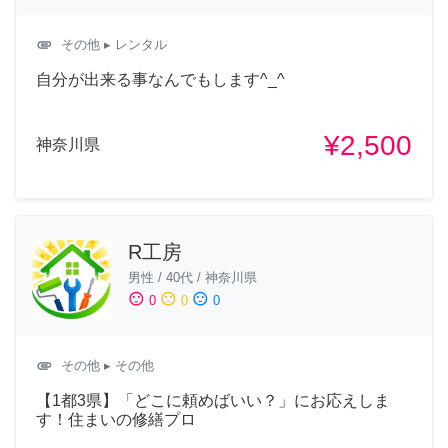
attachment
その他
▸ レンタル
自分が出来る事なんでもします^_^
¥2,500
神奈川県
R工房
男性
/
40代
/
神奈川県
sentiment_satisfied
sentiment_neutral
sentiment_dissatisfied
0
0
0
attachment
その他
▸ その他
【1都3県】「どこに頼めばいい？」にお応えしま
す！住まいの修繕プロ