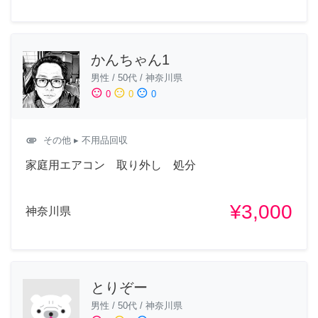
かんちゃん1
男性
/
50代
/
神奈川県
sentiment_satisfied
sentiment_neutral
sentiment_dissatisfied
0
0
0
attachment
その他
▸ 不用品回収
家庭用エアコン 取り外し 処分
¥3,000
神奈川県
とりぞー
男性
/
50代
/
神奈川県