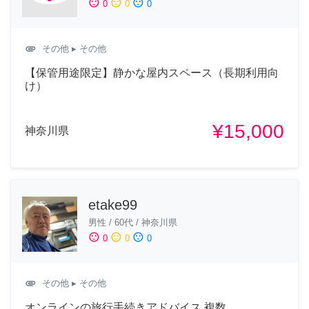
sentiment_satisfied
sentiment_neutral
sentiment_dissatisfied
0
0
0
attachment
その他
▸ その他
【保管用途限定】静かな屋内スペース（長期利用向
け）
¥15,000
神奈川県
etake99
男性
/
60代
/
神奈川県
sentiment_satisfied
sentiment_neutral
sentiment_dissatisfied
0
0
0
attachment
その他
▸ その他
オンラインの旅行手続きアドバイス 複数