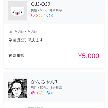
OJJ-OJJ
男性
/
50代
/
神奈川県
sentiment_satisfied
sentiment_neutral
sentiment_dissatisfied
0
0
0
attachment
その他
▸ その他
剛柔流空手教えます
¥5,000
神奈川県
かんちゃん1
男性
/
50代
/
神奈川県
sentiment_satisfied
sentiment_neutral
sentiment_dissatisfied
0
0
0