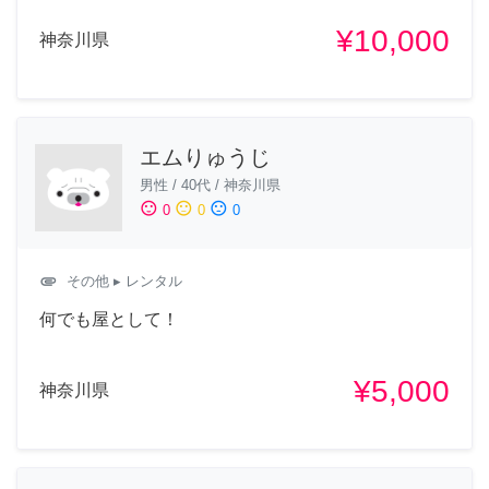
¥10,000
神奈川県
エムりゅうじ
男性
/
40代
/
神奈川県
sentiment_satisfied
sentiment_neutral
sentiment_dissatisfied
0
0
0
attachment
その他
▸ レンタル
何でも屋として！
¥5,000
神奈川県