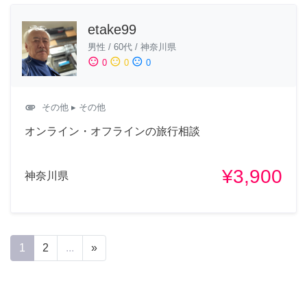
etake99
男性
/
60代
/
神奈川県
sentiment_satisfied
sentiment_neutral
sentiment_dissatisfied
0
0
0
attachment
その他
▸ その他
オンライン・オフラインの旅行相談
¥3,900
神奈川県
1
2
...
»