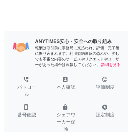
ANYTIMES安心・安全への取り組み
報酬は取引前に事務局に支払われ、評価・完了後
に振り込まれます。利用規約違反の恐れや、少し
でも不審な内容のサービスやリクエストやユーザ
ーがあった場合は通報してください。
詳細を見る
perm_phone_msg
assignment_ind
tag_faces
パトロー
本人確認
評価制度
ル
smartphone
lock
stars
番号確認
シェアワ
認定制度
ーカー保
険