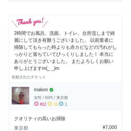
2時間でお風呂、洗面、トイレ、台所流しまで綺
麗にして頂き有難うございました。 以前業者に
掃除してもらった時よりも赤カビなどの汚れがし
っかりと落ちていてびっくりしました！ 本当に
ありがとうございました。 またよろしくお願い
申し上げますm(_ _)m
依頼されたチケット
makon
check_circle
女性
/
60代
/
東京都
sentiment_satisfied
sentiment_neutral
sentiment_dissatisfied
812
16
1
クオリティの高いお掃除
¥7,000
東京都