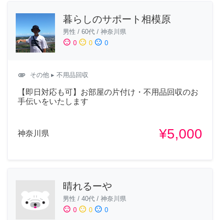
暮らしのサポート相模原
男性
/
60代
/
神奈川県
sentiment_satisfied
sentiment_neutral
sentiment_dissatisfied
0
0
0
attachment
その他
▸ 不用品回収
【即日対応も可】お部屋の片付け・不用品回収のお
手伝いをいたします
¥5,000
神奈川県
晴れるーや
男性
/
40代
/
神奈川県
sentiment_satisfied
sentiment_neutral
sentiment_dissatisfied
0
0
0