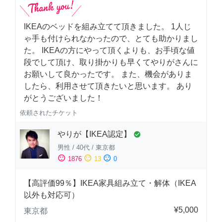
IKEAのベッドを組み立てて頂きました。 1人じ
ゃ手も付けられなかったので、とても助かりまし
た。 IKEAの方にやって頂くよりも、お手頃な値
段でして頂け、取り掛かりも早くてやりがさんに
お願いして良かったです。 また、機会がありま
したら、利用させて頂きたいと思います。 あり
がとうございました！
依頼されたチケット
やりが【IKEA認定】
check_circle
男性
/
40代
/
東京都
sentiment_satisfied
sentiment_neutral
sentiment_dissatisfied
1876
13
0
【高評価99％】IKEA家具組み立て・解体（IKEA
以外も対応可）
¥5,000
東京都