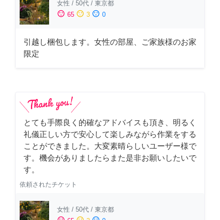
女性
/
50代
/
東京都
sentiment_satisfied
sentiment_neutral
sentiment_dissatisfied
65
3
0
引越し梱包します。女性の部屋、ご家族様のお家
限定
とても手際良く的確なアドバイスも頂き、明るく
礼儀正しい方で安心して楽しみながら作業をする
ことができました。大変素晴らしいユーザー様で
す。機会がありましたらまた是非お願いしたいで
す。
依頼されたチケット
女性
/
50代
/
東京都
sentiment_satisfied
sentiment_neutral
sentiment_dissatisfied