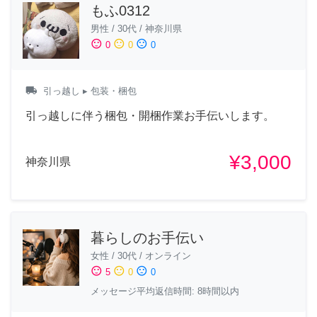
もふ0312
男性
/
30代
/
神奈川県
sentiment_satisfied
sentiment_neutral
sentiment_dissatisfied
0
0
0
local_shipping
引っ越し
▸ 包装・梱包
引っ越しに伴う梱包・開梱作業お手伝いします。
¥3,000
神奈川県
暮らしのお手伝い
女性
/
30代
/
オンライン
sentiment_satisfied
sentiment_neutral
sentiment_dissatisfied
5
0
0
メッセージ平均返信時間: 8時間以内