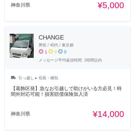
¥5,000
神奈川県
CHANGE
男性
/
40代
/
東京都
sentiment_satisfied
sentiment_neutral
sentiment_dissatisfied
1
0
0
メッセージ平均返信時間: 1時間以内
local_shipping
引っ越し
▸ 包装・梱包
【葛飾区発】急なお引越しで助けがいる方必見！時
間外対応可能！損害賠償保険加入済
¥14,000
神奈川県