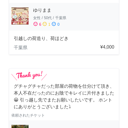
ゆりまま
女性
/
50代
/
千葉県
sentiment_satisfied
sentiment_neutral
sentiment_dissatisfied
6
1
0
引越しの荷造り、荷ほどき
¥4,000
千葉県
グチャグチャだった部屋の荷物を仕分けて頂き、
本人不在だったのにお陰でキレイに片付きました
😀 引っ越し先でまたお願いしたいです。 ホント
にありがとうございました⤵
依頼されたチケット