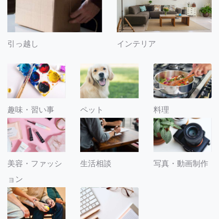
引っ越し
インテリア
趣味・習い事
ペット
料理
美容・ファッシ
生活相談
写真・動画制作
ョン