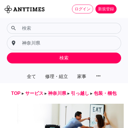
ログイン
新規登録
search
place
検索
more_horiz
全て
修理・組立
家事
TOP
▸
サービス
▸
神奈川県
▸
引っ越し
▸
包装・梱包