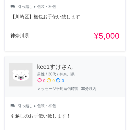
local_shipping
引っ越し
▸ 包装・梱包
【川崎区】梱包お手伝い致します
¥5,000
神奈川県
kee1すけさん
男性
/
30代
/
神奈川県
sentiment_satisfied
sentiment_neutral
sentiment_dissatisfied
0
0
0
メッセージ平均返信時間: 30分以内
local_shipping
引っ越し
▸ 包装・梱包
引越しのお手伝い致します！