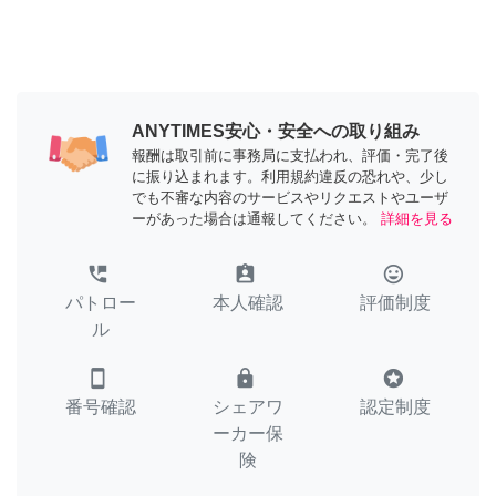
ANYTIMES安心・安全への取り組み
報酬は取引前に事務局に支払われ、評価・完了後
に振り込まれます。利用規約違反の恐れや、少し
でも不審な内容のサービスやリクエストやユーザ
ーがあった場合は通報してください。
詳細を見る
perm_phone_msg
assignment_ind
tag_faces
パトロー
本人確認
評価制度
ル
smartphone
lock
stars
番号確認
シェアワ
認定制度
ーカー保
険