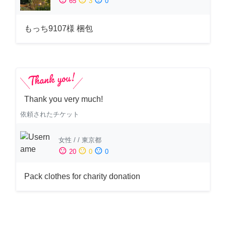
65
3
0
もっち9107様 梱包
Thank you very much!
依頼されたチケット
女性
/
/
東京都
sentiment_satisfied
sentiment_neutral
sentiment_dissatisfied
20
0
0
Pack clothes for charity donation