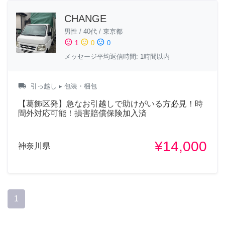
CHANGE
男性
/
40代
/
東京都
sentiment_satisfied
sentiment_neutral
sentiment_dissatisfied
1
0
0
メッセージ平均返信時間: 1時間以内
local_shipping
引っ越し
▸ 包装・梱包
【葛飾区発】急なお引越しで助けがいる方必見！時
間外対応可能！損害賠償保険加入済
¥14,000
神奈川県
1