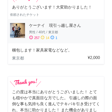
ありがとうございます！大変助かりました！
依頼されたチケット
ケーナイ 現引っ越し屋さん
男性
/
40代
/
東京都
sentiment_satisfied
sentiment_neutral
sentiment_dissatisfied
257
14
1
梱包します！家具家電などなど。
¥2,000
東京都
この度は本当にありがとうございました！ とて
も穏やかで真面目な方でした。 引越しの際の面
倒な事も気持ち良く進んでテキパキ引き受けてく
れ、本当に助かりました！ また機会がありまし