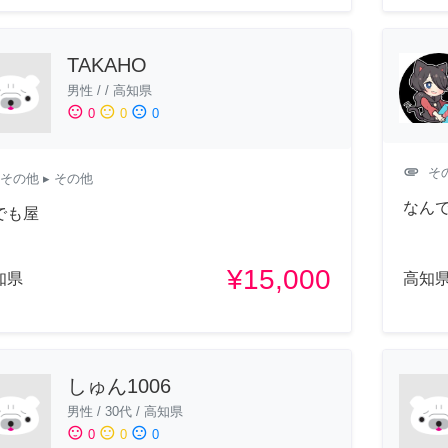
TAKAHO
男性
/
/
高知県
sentiment_satisfied
sentiment_neutral
sentiment_dissatisfied
0
0
0
attachment
そ
その他
▸ その他
なん
でも屋
¥15,000
知県
高知
しゅん1006
男性
/
30代
/
高知県
sentiment_satisfied
sentiment_neutral
sentiment_dissatisfied
0
0
0