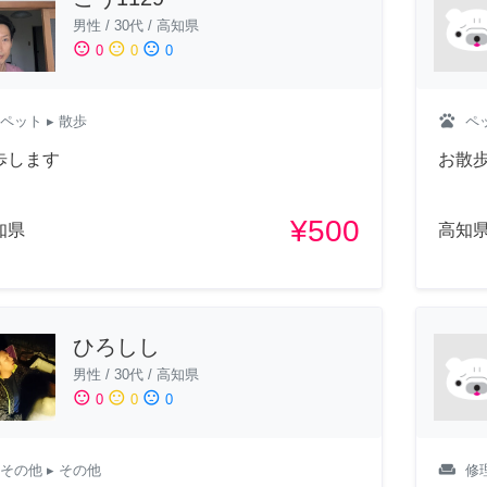
男性
/
30代
/
高知県
sentiment_satisfied
sentiment_neutral
sentiment_dissatisfied
0
0
0
pets
ペット
▸ 散歩
ペ
歩します
お散
¥500
知県
高知
ひろしし
男性
/
30代
/
高知県
sentiment_satisfied
sentiment_neutral
sentiment_dissatisfied
0
0
0
weekend
その他
▸ その他
修