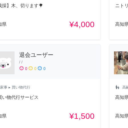
伐採】木、切ります🌳
ニト
¥4,000
知県
高知
退会ユーザー
/
/
sentiment_satisfied
sentiment_neutral
sentiment_dissatisfied
0
0
0
escalator_warning
家事
▸ 買い物代行
高
買い物代行サービス
高知
¥1,500
知県
高知