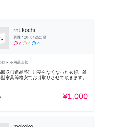
rnt.kochi
男性
/
20代
/
高知県
sentiment_satisfied
sentiment_neutral
sentiment_dissatisfied
0
0
0
の他
▸ 不用品回収
品回収◎遺品整理◎要らなくなった衣類、雑
小型家具等格安でお引取りさせて頂きます。
¥1,000
県
mokoko