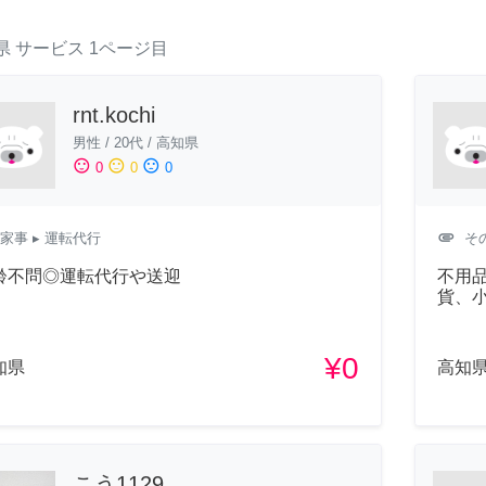
県
サービス
1ページ目
rnt.kochi
男性
/
20代
/
高知県
sentiment_satisfied
sentiment_neutral
sentiment_dissatisfied
0
0
0
attachment
家事
▸ 運転代行
そ
齢不問◎運転代行や送迎
不用
貨、
¥0
知県
高知
こう1129