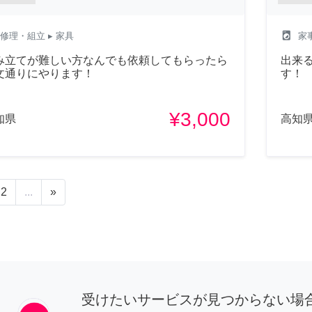
local_laundry_service
修理・組立
▸ 家具
家
み立てが難しい方なんでも依頼してもらったら
出来
文通りにやります！
す！
¥3,000
知県
高知
2
...
»
受けたいサービスが見つからない場