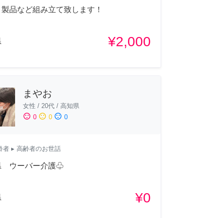
リ製品など組み立て致します！
¥2,000
県
まやお
女性
/
20代
/
高知県
sentiment_satisfied
sentiment_neutral
sentiment_dissatisfied
0
0
0
齢者
▸ 高齢者のお世話
県 ウーバー介護♧
¥0
県