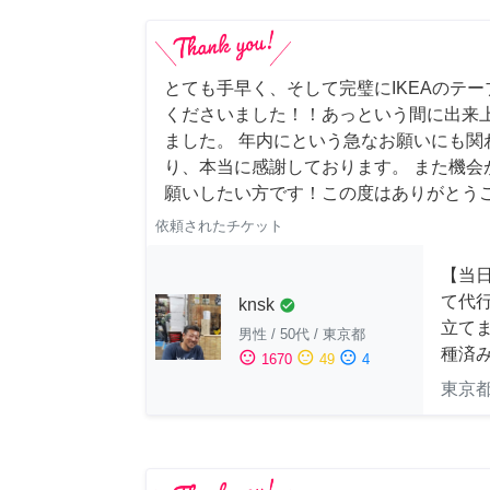
とても手早く、そして完璧にIKEAのテ
くださいました！！あっという間に出来
ました。 年内にという急なお願いにも関
り、本当に感謝しております。 また機会
願いしたい方です！この度はありがとう
依頼されたチケット
【当
て代
knsk
check_circle
立てま
男性
/
50代
/
東京都
種済
sentiment_satisfied
sentiment_neutral
sentiment_dissatisfied
1670
49
4
東京