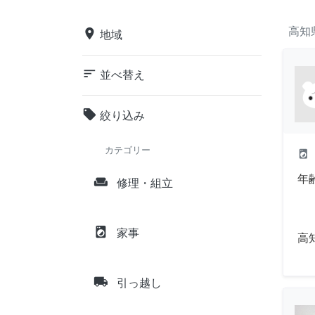
高知
place
地域
sort
並べ替え
local_offer
絞り込み
カテゴリー
local_laundry_service
年
weekend
修理・組立
local_laundry_service
家事
高
local_shipping
引っ越し