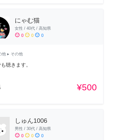
にゃむ猫
女性
/
40代
/
高知県
sentiment_satisfied
sentiment_neutral
sentiment_dissatisfied
0
0
0
の他
▸ その他
でも聴きます。
¥500
県
しゅん1006
男性
/
30代
/
高知県
sentiment_satisfied
sentiment_neutral
sentiment_dissatisfied
0
0
0