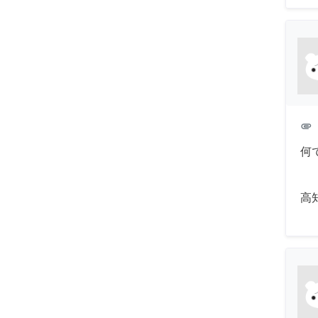
attachment
何
高