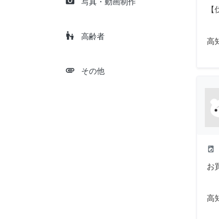
camera_alt
写真・動画制作
【
escalator_warning
高齢者
高
attachment
その他
local_laundry_service
お
高