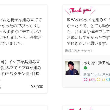
ーブルと椅子を組み立てて
IKEAのベッドを組み立
上がったのでびっくりし
かったので、とても助か
わらずすぐに来てくださ
も、お手頃な値段でして
がありましたら、是非お
お願いして良かったです
ございました。
て頂きたいと思います。
依頼されたチケット
日可】イケア家具組み立
やりが【IKE
行(組み立てのプロが組み
check_circle
す)＊ワクチン3回目接
男性
/
40代
/
東京
み
sentiment_satisfied
sentiment_neutral
sentiment_dissatisfi
1876
13
¥3,000
都