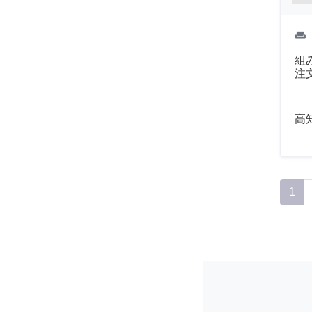
weekend
組
注
高
1