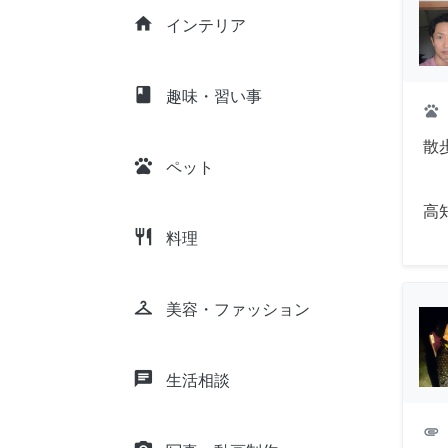
home
インテリア
class
趣味・習い事
pets
散
pets
ペット
高
restaurant
料理
checkroom
美容・ファッション
chat
生活相談
attachment