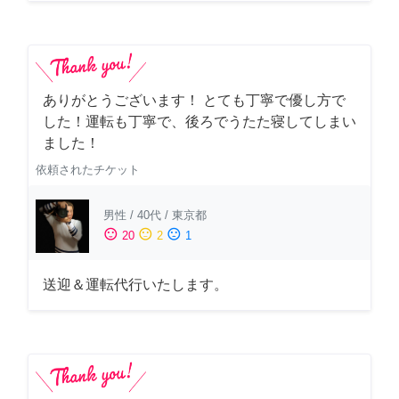
ありがとうございます！ とても丁寧で優し方で
した！運転も丁寧で、後ろでうたた寝してしまい
ました！
依頼されたチケット
男性
/
40代
/
東京都
sentiment_satisfied
sentiment_neutral
sentiment_dissatisfied
20
2
1
送迎＆運転代行いたします。