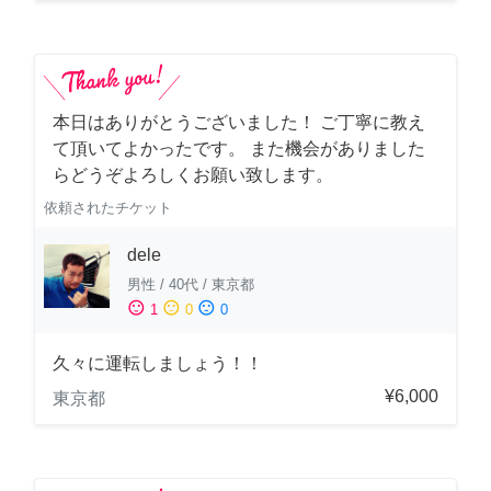
本日はありがとうございました！ ご丁寧に教え
て頂いてよかったです。 また機会がありました
らどうぞよろしくお願い致します。
依頼されたチケット
dele
男性
/
40代
/
東京都
sentiment_satisfied
sentiment_neutral
sentiment_dissatisfied
1
0
0
久々に運転しましょう！！
¥6,000
東京都