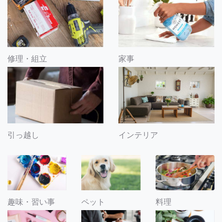
修理・組立
家事
引っ越し
インテリア
趣味・習い事
ペット
料理