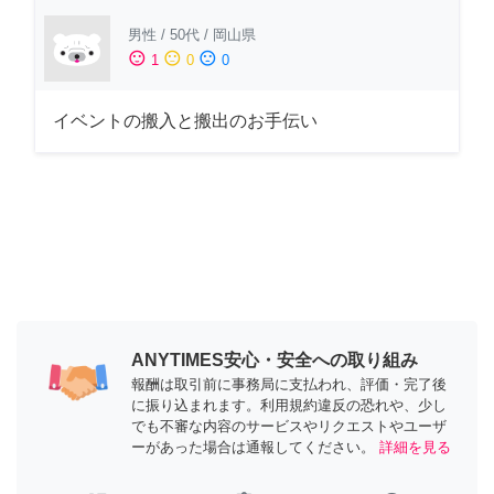
男性
/
50代
/
岡山県
sentiment_satisfied
sentiment_neutral
sentiment_dissatisfied
1
0
0
イベントの搬入と搬出のお手伝い
ANYTIMES安心・安全への取り組み
報酬は取引前に事務局に支払われ、評価・完了後
に振り込まれます。利用規約違反の恐れや、少し
でも不審な内容のサービスやリクエストやユーザ
ーがあった場合は通報してください。
詳細を見る