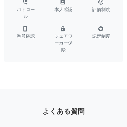
perm_phone_msg
assignment_ind
tag_faces
パトロー
本人確認
評価制度
ル
smartphone
lock
stars
番号確認
シェアワ
認定制度
ーカー保
険
よくある質問