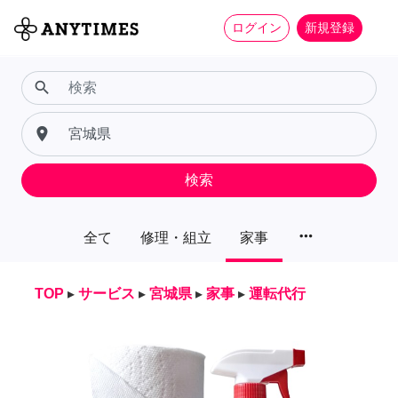
ログイン
新規登録
search
place
検索
more_horiz
全て
修理・組立
家事
TOP
▸
サービス
▸
宮城県
▸
家事
▸
運転代行