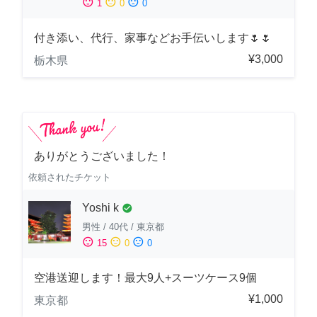
sentiment_satisfied
sentiment_neutral
sentiment_dissatisfied
1
0
0
付き添い、代行、家事などお手伝いします🌷🌷
¥3,000
栃木県
ありがとうございました！
依頼されたチケット
Yoshi k
check_circle
男性
/
40代
/
東京都
sentiment_satisfied
sentiment_neutral
sentiment_dissatisfied
15
0
0
空港送迎します！最大9人+スーツケース9個
¥1,000
東京都