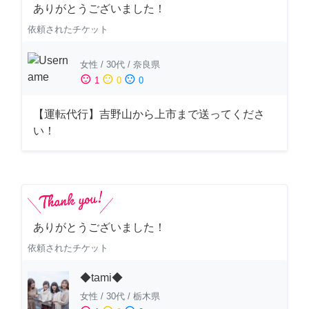
ありがとうございました！
依頼されたチケット
女性
/
30代
/
奈良県
sentiment_satisfied
sentiment_neutral
sentiment_dissatisfied
1
0
0
【運転代行】吉野山から上市まで送ってくださ
い！
ありがとうございました！
依頼されたチケット
◆tami◆
女性
/
30代
/
栃木県