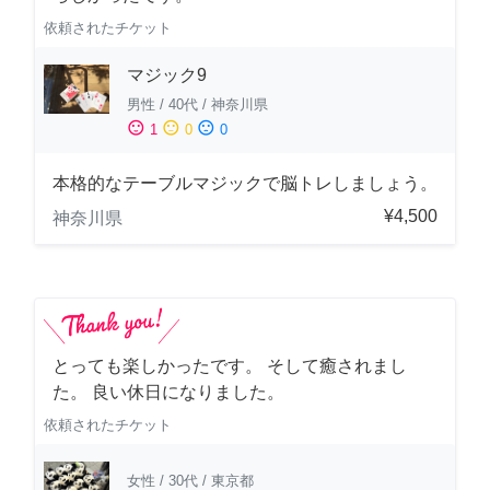
依頼されたチケット
マジック9
男性
/
40代
/
神奈川県
sentiment_satisfied
sentiment_neutral
sentiment_dissatisfied
1
0
0
本格的なテーブルマジックで脳トレしましょう。
¥4,500
神奈川県
とっても楽しかったです。 そして癒されまし
た。 良い休日になりました。
依頼されたチケット
女性
/
30代
/
東京都