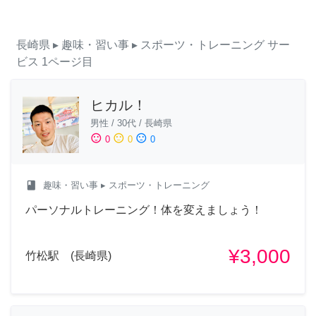
長崎県
▸ 趣味・習い事
▸ スポーツ・トレーニング
サー
ビス
1ページ目
ヒカル！
男性
/
30代
/
長崎県
sentiment_satisfied
sentiment_neutral
sentiment_dissatisfied
0
0
0
class
趣味・習い事
▸ スポーツ・トレーニング
パーソナルトレーニング！体を変えましょう！
¥3,000
竹松駅 (長崎県)