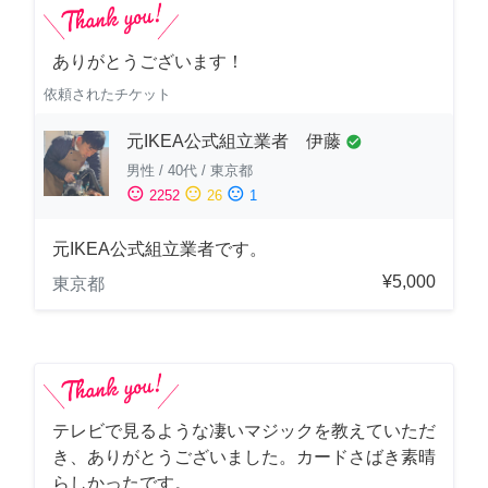
ありがとうございます！
依頼されたチケット
元IKEA公式組立業者 伊藤
check_circle
男性
/
40代
/
東京都
sentiment_satisfied
sentiment_neutral
sentiment_dissatisfied
2252
26
1
元IKEA公式組立業者です。
¥5,000
東京都
テレビで見るような凄いマジックを教えていただ
き、ありがとうございました。カードさばき素晴
らしかったです。