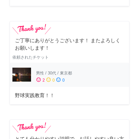
ご丁寧にありがとうございます！ またよろしく
お願いします！
依頼されたチケット
男性
/
30代
/
東京都
sentiment_satisfied
sentiment_neutral
sentiment_dissatisfied
2
0
0
野球実践教育！！
とても分かりやすい説明で、お話しやすい良い方