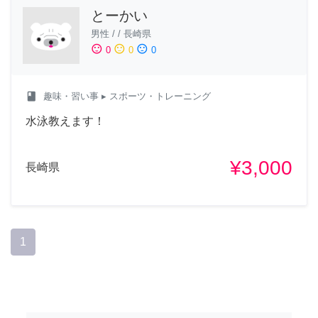
とーかい
男性
/
/
長崎県
sentiment_satisfied
sentiment_neutral
sentiment_dissatisfied
0
0
0
class
趣味・習い事
▸ スポーツ・トレーニング
水泳教えます！
¥3,000
長崎県
1