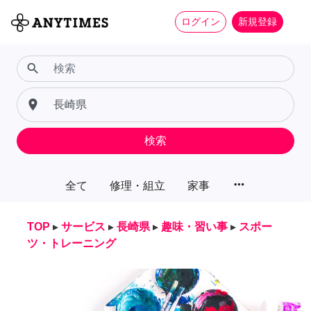
ログイン
新規登録
search
place
検索
more_horiz
全て
修理・組立
家事
TOP
▸
サービス
▸
長崎県
▸
趣味・習い事
▸
スポー
ツ・トレーニング