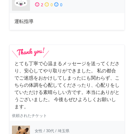
sentiment_satisfied
sentiment_neutral
sentiment_dissatisfied
2
0
0
運転指導
とても丁寧で心温まるメッセージを送ってくださ
り、安心してやり取りができました。 私の都合
でご迷惑をおかけしてしまったにも関わらず、こ
ちらの体調を心配してくださったり、心配りをし
ていただける素晴らしい方です。本当にありがと
うございました。 今後もぜひよろしくお願いし
ます。
依頼されたチケット
女性
/
30代
/
埼玉県