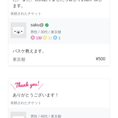
ます。
依頼されたチケット
saku@
check_circle
男性
/
30代
/
東京都
sentiment_satisfied
sentiment_neutral
sentiment_dissatisfied
130
11
1
バスケ教えます。
¥500
東京都
ありがとうございます！
依頼されたチケット
男性
/
40代
/
東京都