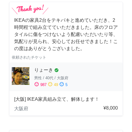
IKEAの家具2台をテキパキと進めていただき、2
時間程で組み立てていただきました。床のフロア
タイルに傷をつけないよう配慮いただいたり等、
気配りが見られ、安心してお任せできました！こ
の度はありがとうございました。
依頼されたチケット
りょーき
check_circle
男性
/
40代
/
大阪府
sentiment_satisfied
sentiment_neutral
sentiment_dissatisfied
987
49
5
[大阪] IKEA家具組み立て、解体します！
¥8,000
大阪府