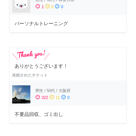
sentiment_satisfied
sentiment_neutral
sentiment_dissatisfied
1
0
0
パーソナルトレーニング
ありがとうございます！
依頼されたチケット
男性
/
50代
/
大阪府
sentiment_satisfied
sentiment_neutral
sentiment_dissatisfied
322
11
0
不要品回収、ゴミ出し