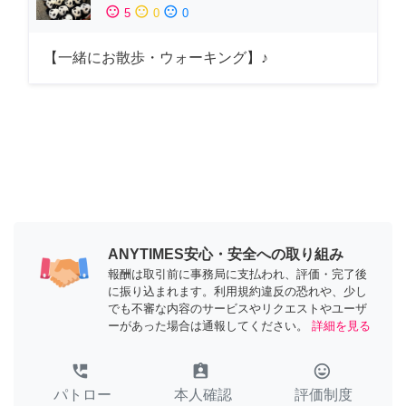
sentiment_satisfied
sentiment_neutral
sentiment_dissatisfied
5
0
0
【一緒にお散歩・ウォーキング】♪
ANYTIMES安心・安全への取り組み
報酬は取引前に事務局に支払われ、評価・完了後
に振り込まれます。利用規約違反の恐れや、少し
でも不審な内容のサービスやリクエストやユーザ
ーがあった場合は通報してください。
詳細を見る
perm_phone_msg
assignment_ind
tag_faces
パトロー
本人確認
評価制度