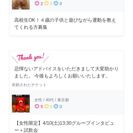
sentiment_satisfied
sentiment_neutral
sentiment_dissatisfied
2
0
0
高校生OK！４歳の子供と遊びながら運動を教え
てくれる方募集
忌憚ないアドバイスをいただきまして大変助かり
ました。 今後もよろしくお願いいたします。
依頼されたチケット
女性
/
40代
/
東京都
sentiment_satisfied
sentiment_neutral
sentiment_dissatisfied
5
0
0
【女性限定】4/10(土)13:30グループインタビュ
ー＋試飲会