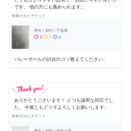
です。 他の方にも薦められます。
依頼されたチケット
男性
/
30代
/
千葉県
sentiment_satisfied
sentiment_neutral
sentiment_dissatisfied
5
0
0
バレーボールの試合のコツ教えてください。
ありがとうございます！ とつも誠実な対応でし
た。 今後ともどうぞよろしくお願いします。
依頼されたチケット
男性
/
30代
/
神奈川県