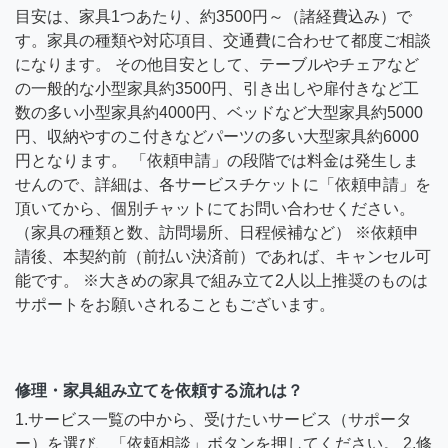
目安は、家具1つあたり、約3500円～（諸経費込み）で
す。家具の種類や対応項目、交通費に合わせて都度ご相談
になります。 その他目安として、テーブルやチェアなど
の一般的な小型家具約3500円、引き出しや扉付きなど工
数の多い小型家具約4000円、ベッドなど大型家具約5000
円、収納やすのこ付きなどパーツの多い大型家具約6000
円となります。 「依頼申請」の段階では料金は発生しま
せんので、詳細は、各サービスチケットに「依頼申請」を
頂いてから、個別チャットにてお問い合わせください。
（家具の種類と数、訪問場所、日程候補など） ※依頼申
請後、本契約前（前払い決済前）であれば、キャンセル可
能です。 ※大きめの家具で組み立て2人以上推奨のものは
サポートをお願いされることもございます。
修理・家具組み立てを依頼する流れは？
1.サービス一覧の中から、受けたいサービス（サポータ
ー）を選び、「依頼相談」ボタンを押してください。 2.修