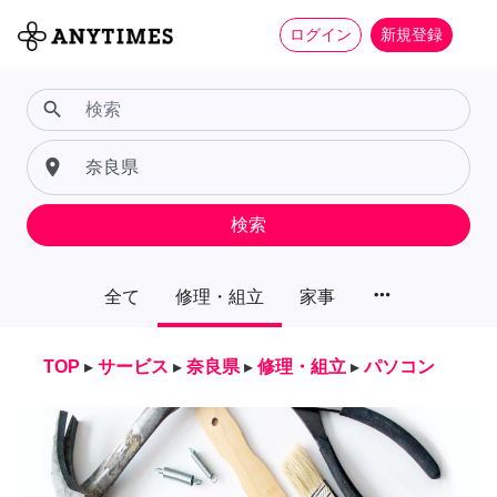
ログイン
新規登録
search
place
検索
more_horiz
全て
修理・組立
家事
TOP
▸
サービス
▸
奈良県
▸
修理・組立
▸
パソコン