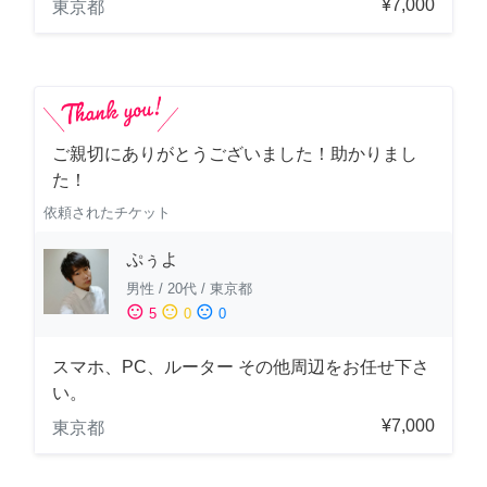
¥7,000
東京都
ご親切にありがとうございました！助かりまし
た！
依頼されたチケット
ぷぅよ
男性
/
20代
/
東京都
sentiment_satisfied
sentiment_neutral
sentiment_dissatisfied
5
0
0
スマホ、PC、ルーター その他周辺をお任せ下さ
い。
¥7,000
東京都