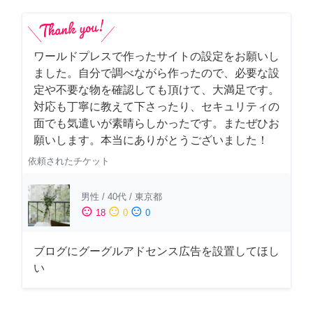
ワールドプレスで作ったサイトの設定をお願いし
ました。自分で調べながら作ったので、必要な設
定や不要な物を確認しても頂けて、大満足です。
対応も丁寧に教えて下さったり、セキュリティの
面でも気遣いが素晴らしかったです。またぜひお
願いします。本当にありがとうございました！
依頼されたチケット
男性
/
40代
/
東京都
sentiment_satisfied
sentiment_neutral
sentiment_dissatisfied
18
0
0
ブログにグーグルアドセンス広告を設置してほし
い