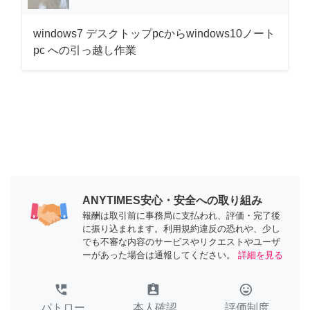
windows7 デスクトップpcからwindows10ノート
pc への引っ越し作業
ANYTIMES安心・安全への取り組み
報酬は取引前に事務局に支払われ、評価・完了後
に振り込まれます。利用規約違反の恐れや、少し
でも不審な内容のサービスやリクエストやユーザ
ーがあった場合は通報してください。
詳細を見る
perm_phone_msg
assignment_ind
tag_faces
パトロー
本人確認
評価制度