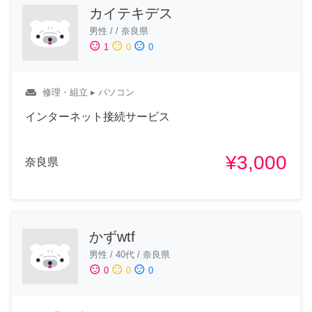
カイテキデス
男性
/
/
奈良県
sentiment_satisfied
sentiment_neutral
sentiment_dissatisfied
1
0
0
weekend
修理・組立
▸ パソコン
インターネット接続サービス
¥3,000
奈良県
かずwtf
男性
/
40代
/
奈良県
sentiment_satisfied
sentiment_neutral
sentiment_dissatisfied
0
0
0