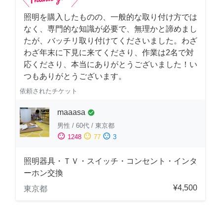
照明を購入したものの、一般的な取り付け方では
なく、専門的な知識が必要で、無理かと諦めまし
たが、バッチリ取り付けてくださいました。わざ
わざ年末に下見に来てくださり、作業は2名で対
応くださり、本当にありがとうございました！い
つもありがとうございます。
依頼されたチケット
maaasa
check_circle
男性
/
60代
/
東京都
sentiment_satisfied
sentiment_neutral
sentiment_dissatisfied
1248
77
3
照明器具・ＴＶ・スイッチ・コンセント・インタ
ーホン交換
¥4,500
東京都