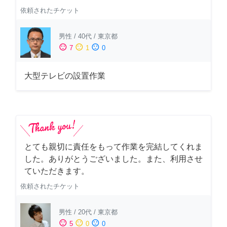
依頼されたチケット
男性
/
40代
/
東京都
sentiment_satisfied
sentiment_neutral
sentiment_dissatisfied
7
1
0
大型テレビの設置作業
とても親切に責任をもって作業を完結してくれま
した。ありがとうございました。また、利用させ
ていただきます。
依頼されたチケット
男性
/
20代
/
東京都
sentiment_satisfied
sentiment_neutral
sentiment_dissatisfied
5
0
0