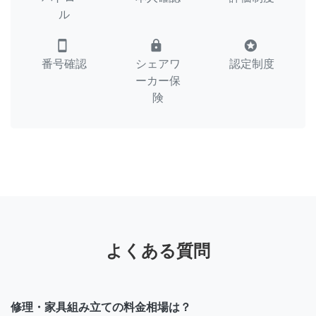
ル
smartphone
lock
stars
番号確認
シェアワ
認定制度
ーカー保
険
よくある質問
修理・家具組み立ての料金相場は？