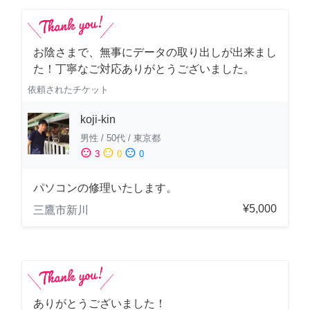
お陰さまで、無事にデータの取り出しが出来まし
た！丁寧なご対応ありがとうございました。
依頼されたチケット
koji-kin
男性
/
50代
/
東京都
sentiment_satisfied
sentiment_neutral
sentiment_dissatisfied
3
0
0
パソコンの修理いたします。
¥5,000
三鷹市新川
ありがとうございました！