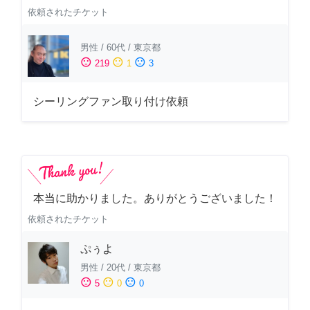
依頼されたチケット
男性
/
60代
/
東京都
sentiment_satisfied
sentiment_neutral
sentiment_dissatisfied
219
1
3
シーリングファン取り付け依頼
本当に助かりました。ありがとうございました！
依頼されたチケット
ぷぅよ
男性
/
20代
/
東京都
sentiment_satisfied
sentiment_neutral
sentiment_dissatisfied
5
0
0