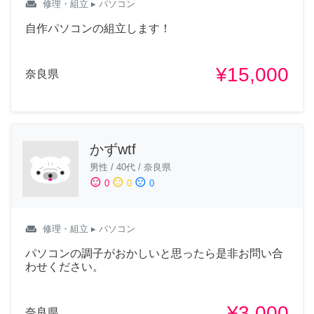
weekend
修理・組立
▸ パソコン
自作パソコンの組立します！
¥15,000
奈良県
かずwtf
男性
/
40代
/
奈良県
sentiment_satisfied
sentiment_neutral
sentiment_dissatisfied
0
0
0
weekend
修理・組立
▸ パソコン
パソコンの調子がおかしいと思ったら是非お問い合
わせください。
¥3,000
奈良県