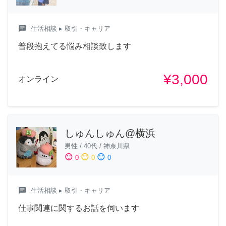
chat
生活相談
▸ 取引・キャリア
普段抱えてる悩み相談致します
¥3,000
オンライン
しゅんしゅん@横浜
男性
/
40代
/
神奈川県
sentiment_satisfied
sentiment_neutral
sentiment_dissatisfied
0
0
0
chat
生活相談
▸ 取引・キャリア
仕事関連に関するお話を伺います