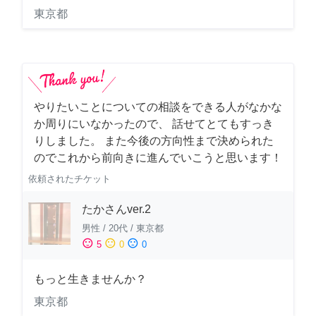
東京都
やりたいことについての相談をできる人がなかな
か周りにいなかったので、 話せてとてもすっき
りしました。 また今後の方向性まで決められた
のでこれから前向きに進んでいこうと思います！
依頼されたチケット
たかさんver.2
男性
/
20代
/
東京都
sentiment_satisfied
sentiment_neutral
sentiment_dissatisfied
5
0
0
もっと生きませんか？
東京都