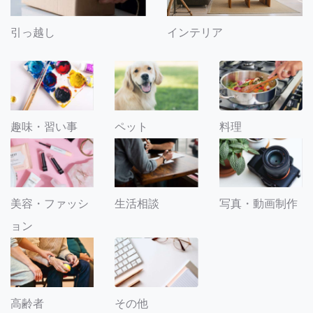
引っ越し
インテリア
趣味・習い事
ペット
料理
美容・ファッシ
生活相談
写真・動画制作
ョン
その他
高齢者