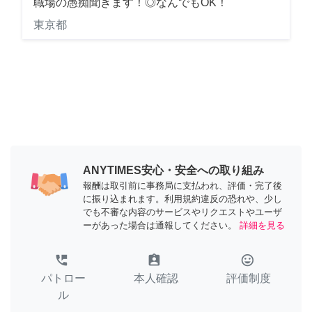
職場の愚痴聞きます！◎なんでもOK！
東京都
ANYTIMES安心・安全への取り組み
報酬は取引前に事務局に支払われ、評価・完了後
に振り込まれます。利用規約違反の恐れや、少し
でも不審な内容のサービスやリクエストやユーザ
ーがあった場合は通報してください。
詳細を見る
perm_phone_msg
assignment_ind
tag_faces
パトロー
本人確認
評価制度
ル