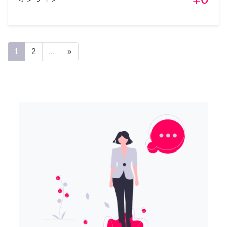
1
2
...
»