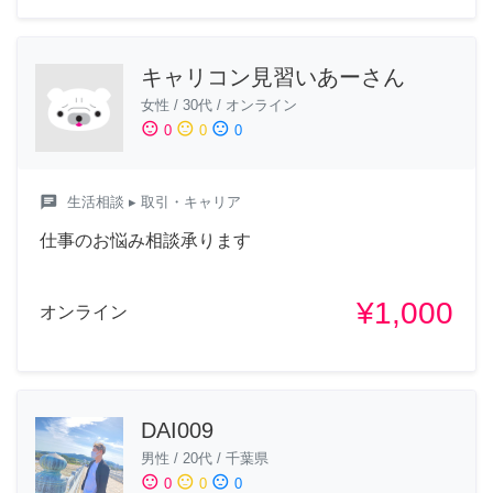
キャリコン見習いあーさん
女性
/
30代
/
オンライン
sentiment_satisfied
sentiment_neutral
sentiment_dissatisfied
0
0
0
chat
生活相談
▸ 取引・キャリア
仕事のお悩み相談承ります
¥1,000
オンライン
DAI009
男性
/
20代
/
千葉県
sentiment_satisfied
sentiment_neutral
sentiment_dissatisfied
0
0
0