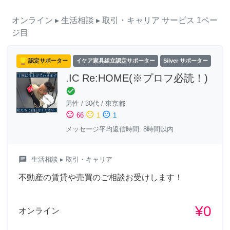
オンライン
▸ 生活相談
▸ 取引・キャリア
サービス
1ペー
ジ目
認定サポーター
イケア家具組立認定サポーター
Silver サポーター
.IC Re:HOME(※プロフ必読！)
check_circle
男性
/
30代
/
東京都
sentiment_satisfied
sentiment_neutral
sentiment_dissatisfied
66
1
1
メッセージ平均返信時間: 8時間以内
chat
生活相談
▸ 取引・キャリア
不動産の賃貸や売買のご相談お受けします！
¥0
オンライン