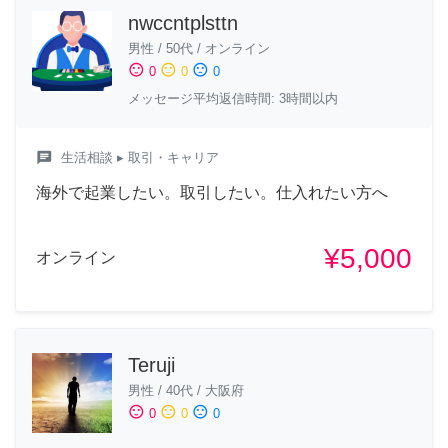
nwccntplsttn
男性
/
50代
/
オンライン
sentiment_satisfied
sentiment_neutral
sentiment_dissatisfied
0
0
0
メッセージ平均返信時間: 3時間以内
chat
生活相談
▸ 取引・キャリア
海外で起業したい。取引したい。仕入れたい方へ
¥5,000
オンライン
Teruji
男性
/
40代
/
大阪府
sentiment_satisfied
sentiment_neutral
sentiment_dissatisfied
0
0
0