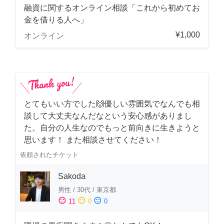
融資に関するオンライン相談「これから初めてお
金を借りる人へ」
¥1,000
オンライン
とてもいい方でした🙌優しい雰囲気でなんでも相
談して大丈夫なんだなという安心感がありまし
た。自分の人生なのでもっと前向きに生きようと
思います！ また相談させてください！
依頼されたチケット
Sakoda
男性
/
30代
/
東京都
sentiment_satisfied
sentiment_neutral
sentiment_dissatisfied
11
0
0