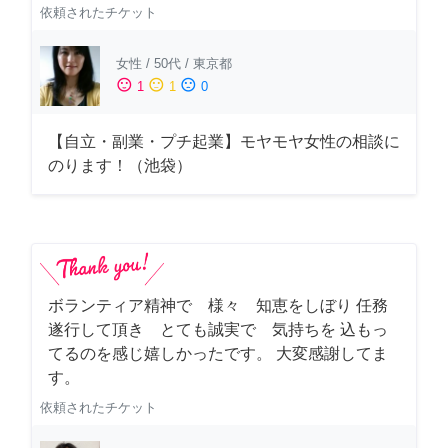
依頼されたチケット
女性
/
50代
/
東京都
sentiment_satisfied
sentiment_neutral
sentiment_dissatisfied
1
1
0
【自立・副業・プチ起業】モヤモヤ女性の相談に
のります！（池袋）
ボランティア精神で 様々 知恵をしぼり 任務
遂行して頂き とても誠実で 気持ちを 込もっ
てるのを感じ嬉しかったです。 大変感謝してま
す。
依頼されたチケット