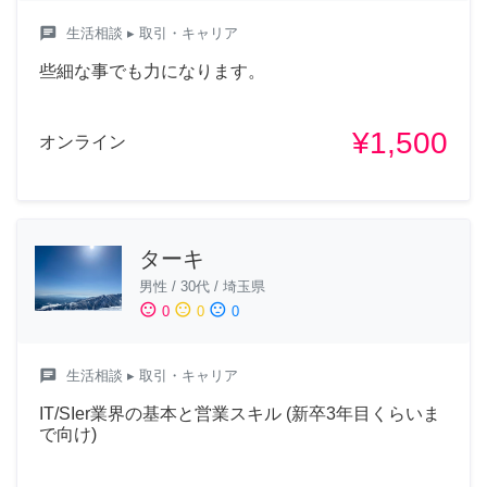
chat
生活相談
▸ 取引・キャリア
些細な事でも力になります。
¥1,500
オンライン
ターキ
男性
/
30代
/
埼玉県
sentiment_satisfied
sentiment_neutral
sentiment_dissatisfied
0
0
0
chat
生活相談
▸ 取引・キャリア
IT/SIer業界の基本と営業スキル (新卒3年目くらいま
で向け)