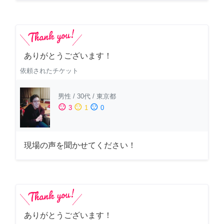
ありがとうございます！
依頼されたチケット
男性
/
30代
/
東京都
sentiment_satisfied
sentiment_neutral
sentiment_dissatisfied
3
1
0
現場の声を聞かせてください！
ありがとうございます！