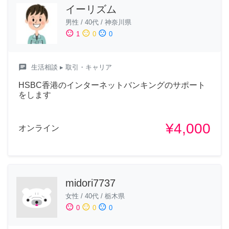
イーリズム
男性
/
40代
/
神奈川県
sentiment_satisfied
sentiment_neutral
sentiment_dissatisfied
1
0
0
chat
生活相談
▸ 取引・キャリア
HSBC香港のインターネットバンキングのサポート
をします
¥4,000
オンライン
midori7737
女性
/
40代
/
栃木県
sentiment_satisfied
sentiment_neutral
sentiment_dissatisfied
0
0
0