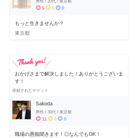
男性
/
20代
/
東京都
sentiment_satisfied
sentiment_neutral
sentiment_dissatisfied
5
0
0
もっと生きませんか？
東京都
おかげさまで解決しました！ありがとうございま
す！
依頼されたチケット
Sakoda
男性
/
30代
/
東京都
sentiment_satisfied
sentiment_neutral
sentiment_dissatisfied
11
0
0
職場の愚痴聞きます！◎なんでもOK！