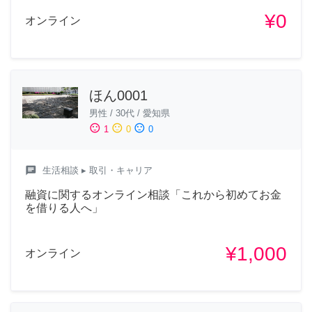
¥0
オンライン
ほん0001
男性
/
30代
/
愛知県
sentiment_satisfied
sentiment_neutral
sentiment_dissatisfied
1
0
0
chat
生活相談
▸ 取引・キャリア
融資に関するオンライン相談「これから初めてお金
を借りる人へ」
¥1,000
オンライン