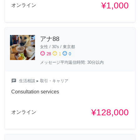
¥1,000
オンライン
アナ88
女性
/
30's
/
東京都
sentiment_satisfied
sentiment_neutral
sentiment_dissatisfied
28
1
0
メッセージ平均返信時間: 30分以内
chat
生活相談
▸ 取引・キャリア
Consultation services
¥128,000
オンライン