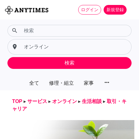
ログイン
新規登録
search
place
検索
more_horiz
全て
修理・組立
家事
TOP
▸
サービス
▸
オンライン
▸
生活相談
▸
取引・キ
ャリア