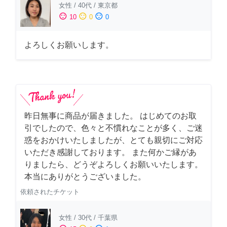
女性
/
40代
/
東京都
sentiment_satisfied
sentiment_neutral
sentiment_dissatisfied
10
0
0
よろしくお願いします。
昨日無事に商品が届きました。 はじめてのお取
引でしたので、色々と不慣れなことが多く、ご迷
惑をおかけいたしましたが、とても親切にご対応
いただき感謝しております。 また何かご縁があ
りましたら、どうぞよろしくお願いいたします。
本当にありがとうございました。
依頼されたチケット
女性
/
30代
/
千葉県