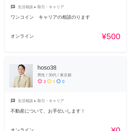
chat
生活相談
▸ 取引・キャリア
ワンコイン キャリアの相談のります
¥500
オンライン
hoso38
男性
/
30代
/
東京都
sentiment_satisfied
sentiment_neutral
sentiment_dissatisfied
3
0
0
chat
生活相談
▸ 取引・キャリア
不動産について、お手伝いします！
¥0
オンライン