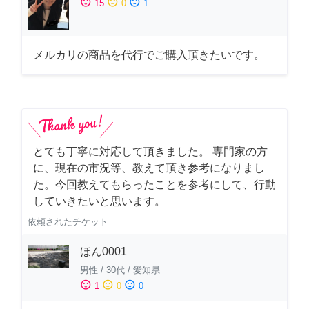
sentiment_satisfied
sentiment_neutral
sentiment_dissatisfied
15
0
1
メルカリの商品を代行でご購入頂きたいです。
とても丁寧に対応して頂きました。 専門家の方
に、現在の市況等、教えて頂き参考になりまし
た。今回教えてもらったことを参考にして、行動
していきたいと思います。
依頼されたチケット
ほん0001
男性
/
30代
/
愛知県
sentiment_satisfied
sentiment_neutral
sentiment_dissatisfied
1
0
0