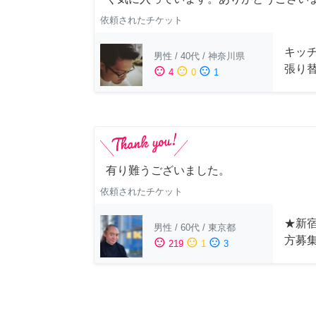
依頼されたチケット
キッ
男性
/
40代
/
神奈川県
張り
sentiment_satisfied
sentiment_neutral
sentiment_dissatisfied
4
0
1
有り難うございました。
依頼されたチケット
★新宿
男性
/
60代
/
東京都
方募
sentiment_satisfied
sentiment_neutral
sentiment_dissatisfied
219
1
3