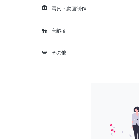
camera_alt
写真・動画制作
escalator_warning
高齢者
attachment
その他