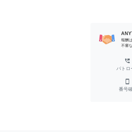
AN
報酬
不審
perm_phone_msg
パトロ
smartphone
番号