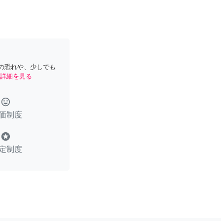
の恐れや、少しでも
詳細を見る
tag_faces
価制度
stars
定制度