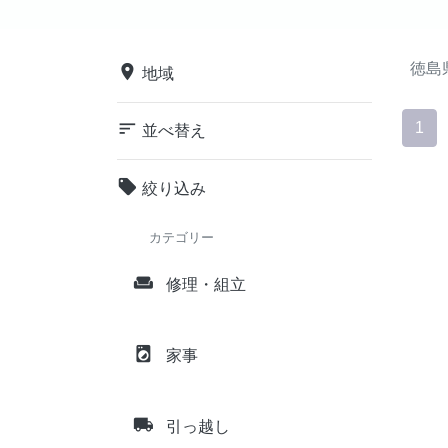
徳島
place
地域
sort
1
並べ替え
local_offer
絞り込み
カテゴリー
weekend
修理・組立
local_laundry_service
家事
local_shipping
引っ越し