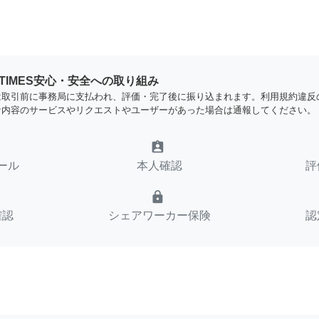
YTIMES安心・安全への取り組み
は取引前に事務局に支払われ、評価・完了後に振り込まれます。利用規約違反
な内容のサービスやリクエストやユーザーがあった場合は通報してください。
assignment_ind
ール
本人確認
評
lock
確認
シェアワーカー保険
認