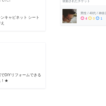
依頼されたチケット
男性
/
40代
/
神奈
チンキャビネット シート
sentiment_satisfied
sentiment_neutral
sentiment_dissatisfied
4
0
1
替え
でDIYリフォームできる
集！★