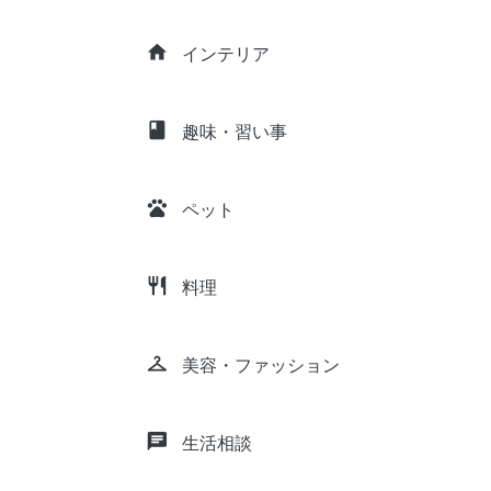
home
インテリア
class
趣味・習い事
pets
ペット
restaurant
料理
checkroom
美容・ファッション
chat
生活相談