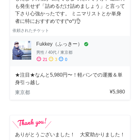
も発生せず「詰めるだけ詰めましょう」と言って
下さり心強かったです。 ミニマリストとか単身
者に特におすすめです(^o^)👌
依頼されたチケット
Fukkey（ふっきー）
check_circle
男性
/
40代
/
東京都
sentiment_satisfied
sentiment_neutral
sentiment_dissatisfied
21
3
0
★注目★なんと5,980円〜！軽バンでの運搬＆単
身引っ越し
¥5,980
東京都
ありがとうございました！ 大変助かりました！