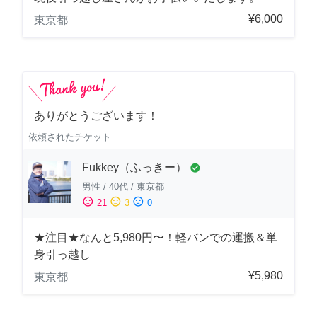
¥6,000
東京都
ありがとうございます！
依頼されたチケット
Fukkey（ふっきー）
check_circle
男性
/
40代
/
東京都
sentiment_satisfied
sentiment_neutral
sentiment_dissatisfied
21
3
0
★注目★なんと5,980円〜！軽バンでの運搬＆単
身引っ越し
¥5,980
東京都