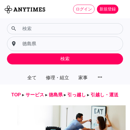
ログイン
新規登録
search
place
検索
more_horiz
全て
修理・組立
家事
TOP
▸
サービス
▸
徳島県
▸
引っ越し
▸
引越し・運送