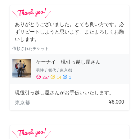
ありがとうございました。とても良い方です。必
ずリピートしようと思います。またよろしくお願
いします。
依頼されたチケット
ケーナイ 現引っ越し屋さん
男性
/
40代
/
東京都
sentiment_satisfied
sentiment_neutral
sentiment_dissatisfied
257
14
1
現役引っ越し屋さんがお手伝いいたします。
¥6,000
東京都