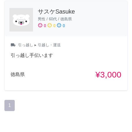
サスケSasuke
男性
/
60代
/
徳島県
sentiment_satisfied
sentiment_neutral
sentiment_dissatisfied
0
0
0
local_shipping
引っ越し
▸ 引越し・運送
引っ越し手伝います
¥3,000
徳島県
1