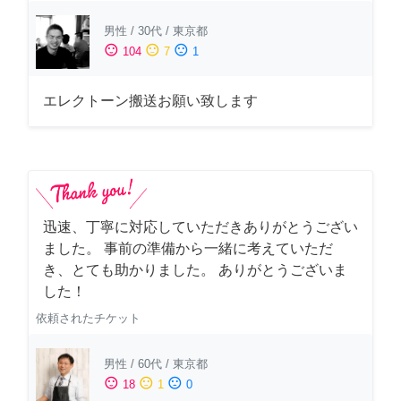
男性
/
30代
/
東京都
sentiment_satisfied
sentiment_neutral
sentiment_dissatisfied
104
7
1
エレクトーン搬送お願い致します
迅速、丁寧に対応していただきありがとうござい
ました。 事前の準備から一緒に考えていただ
き、とても助かりました。 ありがとうございま
した！
依頼されたチケット
男性
/
60代
/
東京都
sentiment_satisfied
sentiment_neutral
sentiment_dissatisfied
18
1
0