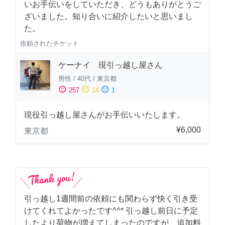
いお手伝いをしていただき、どうもありがとうご
ざいました。知り合いに紹介したいと思いまし
た。
依頼されたチケット
ケーナイ 現引っ越し屋さん
男性
/
40代
/
東京都
sentiment_satisfied
sentiment_neutral
sentiment_dissatisfied
257
14
1
現役引っ越し屋さんがお手伝いいたします。
¥6,000
東京都
引っ越し1週間前の依頼にも関わらず快く引き受
けてくれてよかったです^^* 引っ越し前日に予定
したより荷物が増えてしまったのですが、追加料