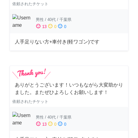
依頼されたチケット
男性
/
40代
/
千葉県
sentiment_satisfied
sentiment_neutral
sentiment_dissatisfied
13
0
0
人手足りない方+車付き(軽ワゴン)です
ありがとうございます！いつもながら大変助かり
ました。またぜひよろしくお願いします！
依頼されたチケット
男性
/
40代
/
千葉県
sentiment_satisfied
sentiment_neutral
sentiment_dissatisfied
13
0
0