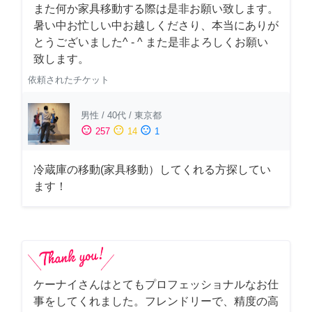
また何か家具移動する際は是非お願い致します。
暑い中お忙しい中お越しくださり、本当にありが
とうございました^ - ^ また是非よろしくお願い
致します。
依頼されたチケット
男性
/
40代
/
東京都
sentiment_satisfied
sentiment_neutral
sentiment_dissatisfied
257
14
1
冷蔵庫の移動(家具移動）してくれる方探してい
ます！
ケーナイさんはとてもプロフェッショナルなお仕
事をしてくれました。フレンドリーで、精度の高