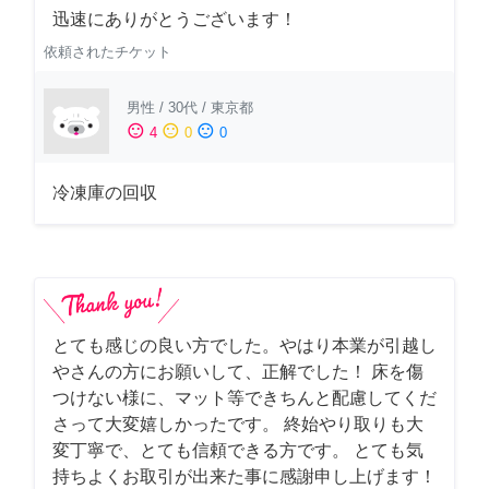
迅速にありがとうございます！
依頼されたチケット
男性
/
30代
/
東京都
sentiment_satisfied
sentiment_neutral
sentiment_dissatisfied
4
0
0
冷凍庫の回収
とても感じの良い方でした。やはり本業が引越し
やさんの方にお願いして、正解でした！ 床を傷
つけない様に、マット等できちんと配慮してくだ
さって大変嬉しかったです。 終始やり取りも大
変丁寧で、とても信頼できる方です。 とても気
持ちよくお取引が出来た事に感謝申し上げます！