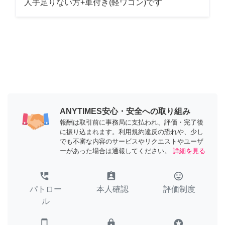
人手足りない方+車付き(軽ワゴン)です
ANYTIMES安心・安全への取り組み
報酬は取引前に事務局に支払われ、評価・完了後
に振り込まれます。利用規約違反の恐れや、少し
でも不審な内容のサービスやリクエストやユーザ
ーがあった場合は通報してください。
詳細を見る
perm_phone_msg
assignment_ind
tag_faces
パトロー
本人確認
評価制度
ル
smartphone
lock
stars