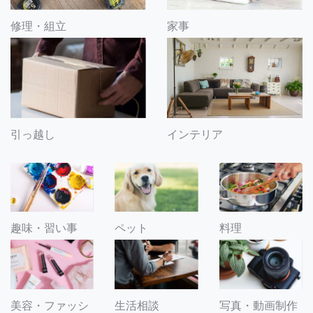
修理・組立
家事
引っ越し
インテリア
趣味・習い事
ペット
料理
美容・ファッシ
生活相談
写真・動画制作