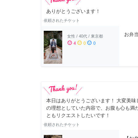
ありがとうございます！
依頼されたチケット
お弁
女性
/
40代
/
東京都
sentiment_satisfied
sentiment_neutral
sentiment_dissatisfied
4
0
0
本日はありがとうございます！ 大変美味
の理想としていた内容で、お腹も心も満た
ともリクエストしたいです！
依頼されたチケット