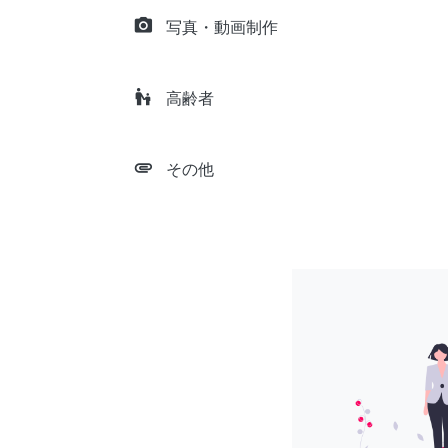
camera_alt
写真・動画制作
escalator_warning
高齢者
attachment
その他