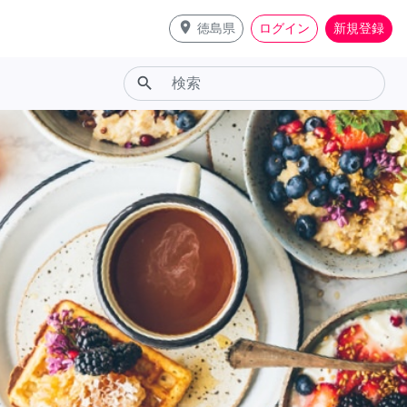
place
徳島県
ログイン
新規登録
search