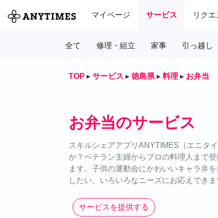
マイページ
サービス
リクエ
全て
修理・組立
家事
引っ越し
TOP
▸
サービス
▸
徳島県
▸
料理
▸
お弁当
お弁当のサービス
スキルシェアアプリANYTIMES（エニ
か？ベテラン主婦からプロの料理人まで登
ます。子供の運動会にかわいいキャラ弁を
したい、いろいろなニーズにお応えできま
サービスを提供する