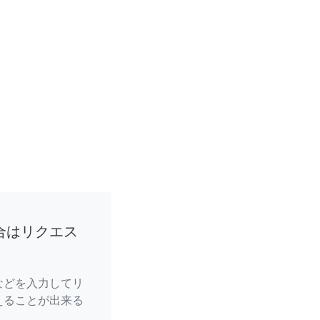
合はリクエス
などを入力してリ
えることが出来る