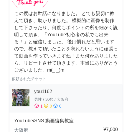
この度はお世話になりました。 とても親切に教
えて頂き、助かりました。 模擬的に画像を制作
して下さったり、何度もポイントの所を細かく説
明して頂き、「YouTube初心者の私でも出来
る！」と確信しました。 後は慣れだと思います
ので、教えて頂いたことを忘れないように頑張っ
て動画を作っていきますね！また何かありました
ら、リピートさせて頂きます。本当にありがとう
ございました。m(_ _)m
依頼されたチケット
you1162
男性
/
30代
/
大阪府
sentiment_satisfied
sentiment_neutral
sentiment_dissatisfied
1
0
0
YouTube/SNS 動画編集教室
¥7,000
大阪府