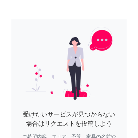
受けたいサービスが見つからない
場合はリクエストを投稿しよう
ご希望内容、エリア、予算、家具の名前や