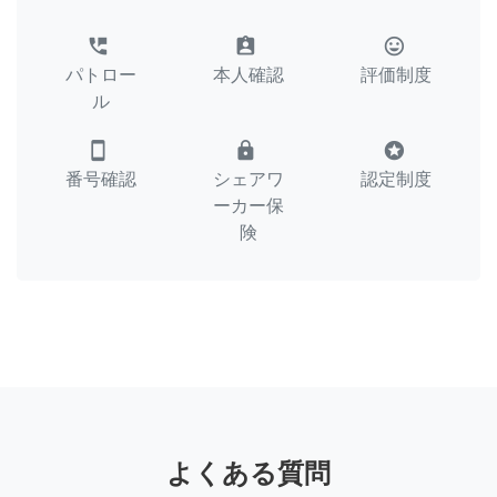
perm_phone_msg
assignment_ind
tag_faces
パトロー
本人確認
評価制度
ル
smartphone
lock
stars
番号確認
シェアワ
認定制度
ーカー保
険
よくある質問