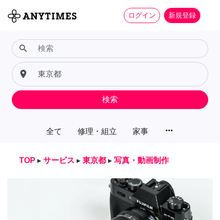
ログイン
新規登録
search
place
検索
more_horiz
全て
修理・組立
家事
TOP
▸
サービス
▸
東京都
▸
写真・動画制作