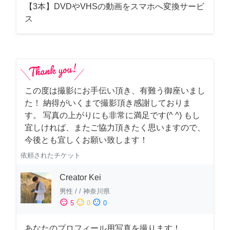
【3本】DVDやVHSの動画をスマホへ変換サービ
ス
この度は撮影にお手伝い頂き、有難う御座いまし
た！ 納得がいくまで撮影頂き感謝しておりま
す。 写真の上がりにも非常に満足です(^ ^) もし
宜しければ、またご協力頂きたく思いますので、
今後とも宜しくお願い致します！
依頼されたチケット
Creator Kei
男性
/
/
神奈川県
sentiment_satisfied
sentiment_neutral
sentiment_dissatisfied
5
0
0
あなたのプロフィール用写真を撮ります！