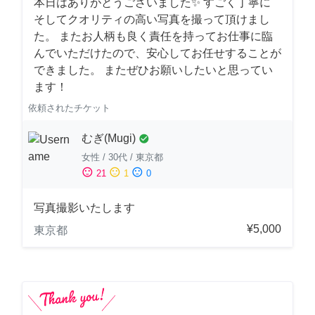
本日はありがとうございました✨ すごく丁寧に
そしてクオリティの高い写真を撮って頂けまし
た。 またお人柄も良く責任を持ってお仕事に臨
んでいただけたので、安心してお任せすることが
できました。 またぜひお願いしたいと思ってい
ます！
依頼されたチケット
むぎ(Mugi)
check_circle
女性
/
30代
/
東京都
sentiment_satisfied
sentiment_neutral
sentiment_dissatisfied
21
1
0
写真撮影いたします
¥5,000
東京都