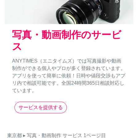
写真・動画制作のサービ
ス
ANYTIMES（エニタイムズ）では写真撮影や動画
制作ができる個人やプロが多く登録されています。
アプリを使って簡単に依頼！日時や値段交渉もアプ
リ内で相談可能です。全国24時間365日相談対応し
ています。
サービスを提供する
東京都
▸ 写真・動画制作
サービス
1ページ目