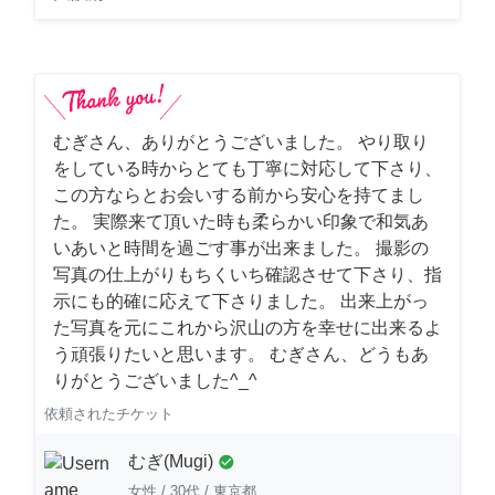
むぎさん、ありがとうございました。 やり取り
をしている時からとても丁寧に対応して下さり、
この方ならとお会いする前から安心を持てまし
た。 実際来て頂いた時も柔らかい印象で和気あ
いあいと時間を過ごす事が出来ました。 撮影の
写真の仕上がりもちくいち確認させて下さり、指
示にも的確に応えて下さりました。 出来上がっ
た写真を元にこれから沢山の方を幸せに出来るよ
う頑張りたいと思います。 むぎさん、どうもあ
りがとうございました^_^
依頼されたチケット
むぎ(Mugi)
check_circle
女性
/
30代
/
東京都