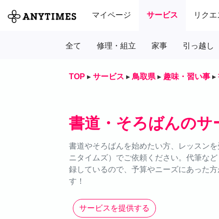
マイページ
サービス
リクエ
全て
修理・組立
家事
引っ越し
TOP
▸
サービス
▸
鳥取県
▸
趣味・習い事
▸
書道・そろばんのサ
書道やそろばんを始めたい方、レッスンを受
ニタイムズ）でご依頼ください。代筆など
録しているので、予算やニーズにあった方
す！
サービスを提供する