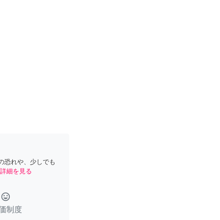
の恐れや、少しでも
詳細を見る
tag_faces
価制度