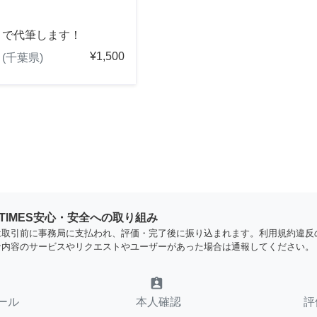
きで代筆します！
¥1,500
(千葉県)
YTIMES安心・安全への取り組み
は取引前に事務局に支払われ、評価・完了後に振り込まれます。利用規約違反
な内容のサービスやリクエストやユーザーがあった場合は通報してください。
assignment_ind
ール
本人確認
評