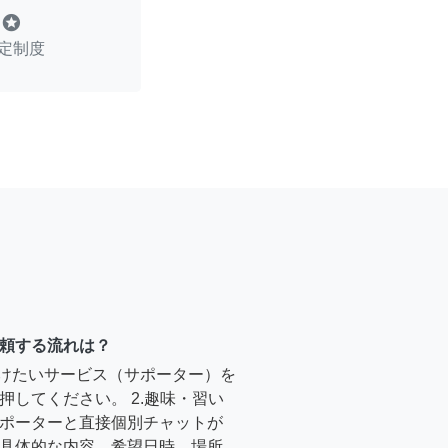
stars
定制度
頼する流れは？
受けたいサービス（サポーター）を
押してください。 2.趣味・習い
ポーターと直接個別チャットが
具体的な内容、希望日時、場所