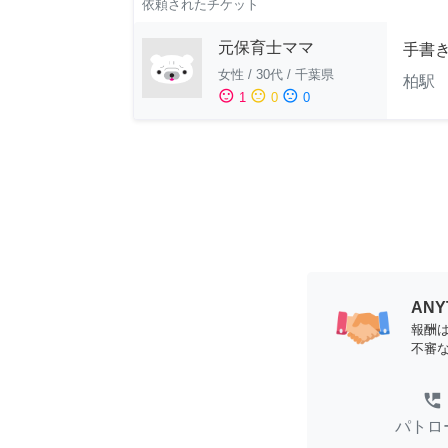
依頼されたチケット
元保育士ママ
手書
女性
/
30代
/
千葉県
柏駅 
sentiment_satisfied
sentiment_neutral
sentiment_dissatisfied
1
0
0
AN
報酬
不審
perm_phone_msg
パトロ