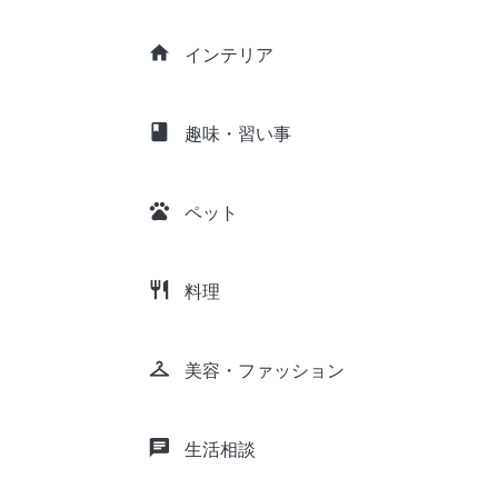
home
インテリア
class
趣味・習い事
pets
ペット
restaurant
料理
checkroom
美容・ファッション
chat
生活相談