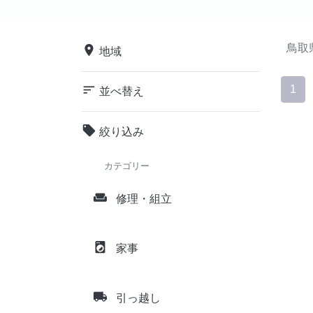
鳥取
place
地域
sort
1
並べ替え
local_offer
絞り込み
カテゴリー
weekend
修理・組立
local_laundry_service
家事
local_shipping
引っ越し