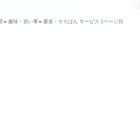
県
▸ 趣味・習い事
▸ 書道・そろばん
サービス
1ページ目