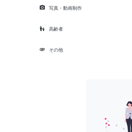
camera_alt
写真・動画制作
escalator_warning
高齢者
attachment
その他