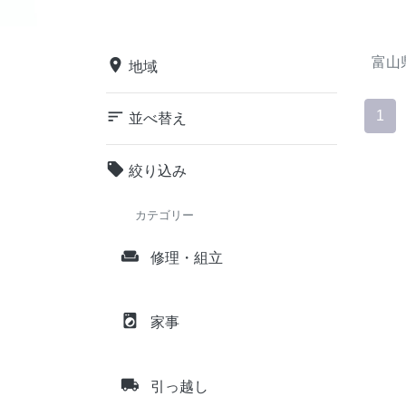
富山
place
地域
sort
1
並べ替え
local_offer
絞り込み
カテゴリー
weekend
修理・組立
local_laundry_service
家事
local_shipping
引っ越し