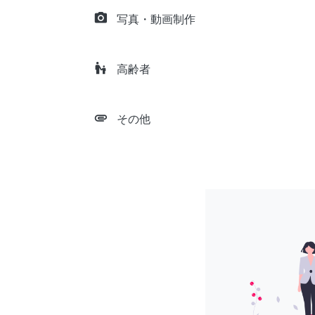
camera_alt
写真・動画制作
escalator_warning
高齢者
attachment
その他