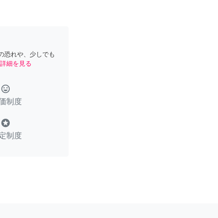
の恐れや、少しでも
詳細を見る
tag_faces
価制度
stars
定制度