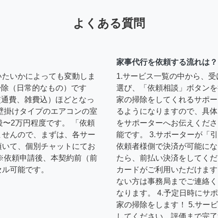
よくある質問
家事代行を依頼する流れは？
いたいかによっても変動しま
1.サービス一覧の中から、
の掃除（日常的なもの）です
選び、「依頼相談」ボタンを
円（交通費、雑費込）ほどとなっ
家の掃除をしてくれるサポー
壁掛けタイプのエアコンの室
るようになりますので、具体
後〜2万円程度です。 「依頼
をサポーターへお伝えくださ
ませんので、まずは、各サー
能です。 3.サポーターが
頂いて、個別チャットにてお
依頼者様側で決済が可能にな
※依頼申請後、本契約前（前
たら、前払い決済をしてくだ
セル可能です。
カードがご利用いただけます
ない方は事務局までご連絡く
なります。 4.予定日時に
家の掃除をします！ 5.サ
してください。評価まで完了