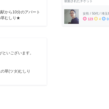
依頼されたチケット
駅から10分のアパート
女性
/
50代
/
埼玉
の草むしり★
sentiment_satisfied
sentiment_neutral
sentiment_dissatisfied
123
4
0
がといございます。
の草(ツタ)むしり