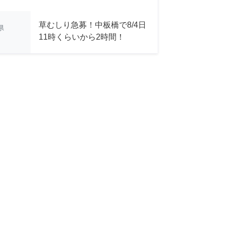
草むしり急募！中板橋で8/4日
県
11時くらいから2時間！