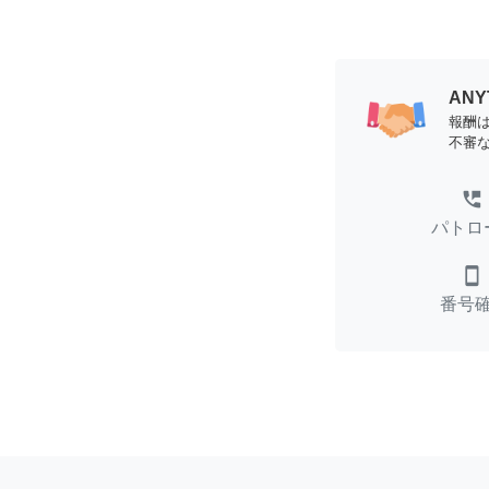
AN
報酬
不審
perm_phone_msg
パトロ
smartphone
番号