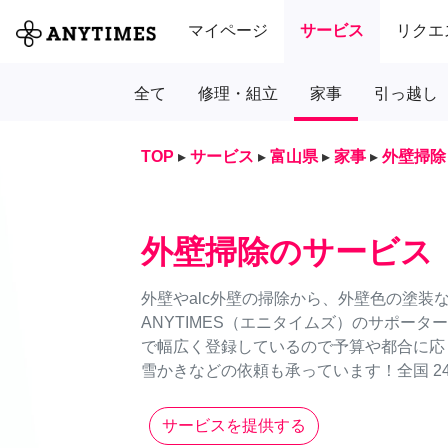
マイページ
サービス
リクエ
全て
修理・組立
家事
引っ越し
TOP
▸
サービス
▸
富山県
▸
家事
▸
外壁掃除
外壁掃除のサービス
外壁やalc外壁の掃除から、外壁色の塗装
ANYTIMES（エニタイムズ）のサポー
で幅広く登録しているので予算や都合に応
雪かきなどの依頼も承っています！全国 24
サービスを提供する