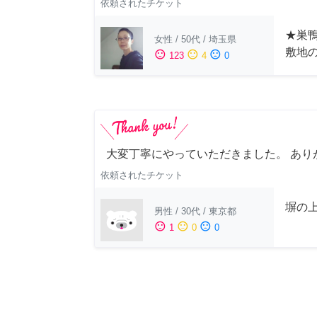
依頼されたチケット
★巣鴨
女性
/
50代
/
埼玉県
敷地
sentiment_satisfied
sentiment_neutral
sentiment_dissatisfied
123
4
0
大変丁寧にやっていただきました。 あり
依頼されたチケット
塀の上
男性
/
30代
/
東京都
sentiment_satisfied
sentiment_neutral
sentiment_dissatisfied
1
0
0