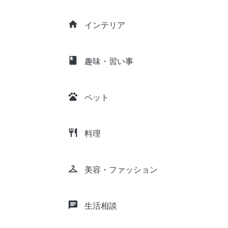
home
インテリア
class
趣味・習い事
pets
ペット
restaurant
料理
checkroom
美容・ファッション
chat
生活相談