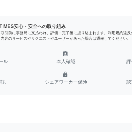
YTIMES安心・安全への取り組み
は取引前に事務局に支払われ、評価・完了後に振り込まれます。利用規約違反
な内容のサービスやリクエストやユーザーがあった場合は通報してください。
assignment_ind
ール
本人確認
評
lock
確認
シェアワーカー保険
認