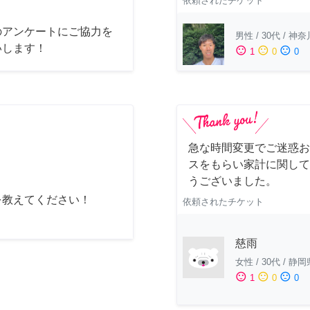
依頼されたチケット
のアンケートにご協力を
男性
/
30代
/
神奈
いします！
sentiment_satisfied
sentiment_neutral
sentiment_dissatisfied
1
0
0
急な時間変更でご迷惑お
スをもらい家計に関して
うございました。
を教えてください！
依頼されたチケット
慈雨
女性
/
30代
/
静岡
sentiment_satisfied
sentiment_neutral
sentiment_dissatisfied
1
0
0