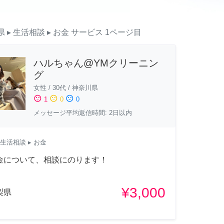
県
▸ 生活相談
▸ お金
サービス
1ページ目
ハルちゃん@YMクリーニン
グ
女性
/
30代
/
神奈川県
sentiment_satisfied
sentiment_neutral
sentiment_dissatisfied
1
0
0
メッセージ平均返信時間: 2日以内
生活相談
▸ お金
金について、相談にのります！
¥3,000
梨県