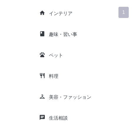
1
home
インテリア
class
趣味・習い事
pets
ペット
restaurant
料理
checkroom
美容・ファッション
chat
生活相談