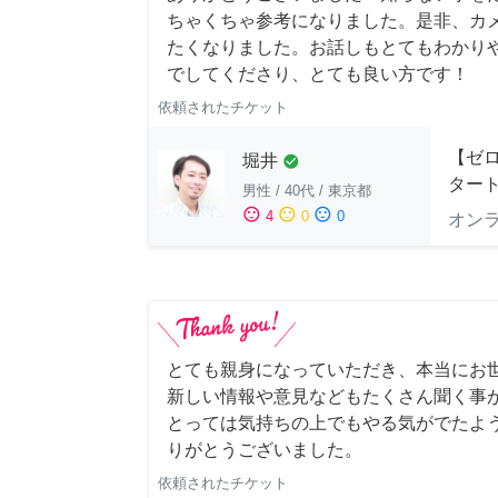
ちゃくちゃ参考になりました。是非、カ
たくなりました。お話しもとてもわかり
でしてくださり、とても良い方です！
依頼されたチケット
【ゼ
堀井
check_circle
ター
男性
/
40代
/
東京都
sentiment_satisfied
sentiment_neutral
sentiment_dissatisfied
4
0
0
オン
とても親身になっていただき、本当にお
新しい情報や意見などもたくさん聞く事
とっては気持ちの上でもやる気がでたよ
りがとうございました。
依頼されたチケット