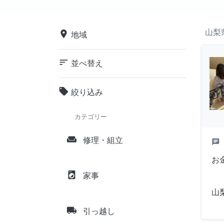
山梨
place
地域
sort
並べ替え
local_offer
絞り込み
カテゴリー
weekend
修理・組立
chat
お
local_laundry_service
家事
山
local_shipping
引っ越し