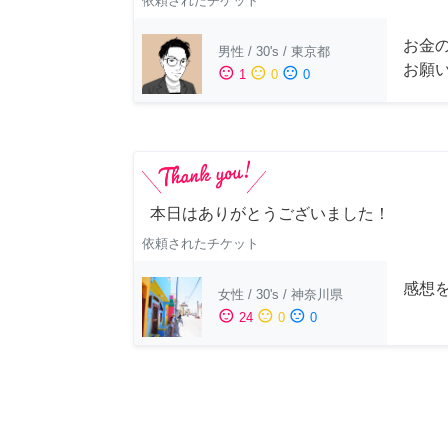
依頼されたチケット
お金
男性
/
30's
/
東京都
お願
sentiment_satisfied
sentiment_neutral
sentiment_dissatisfied
1
0
0
本日はありがとうございました！
依頼されたチケット
感想
女性
/
30's
/
神奈川県
sentiment_satisfied
sentiment_neutral
sentiment_dissatisfied
24
0
0