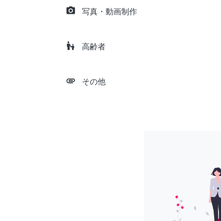
camera_alt
写真・動画制作
escalator_warning
高齢者
attachment
その他