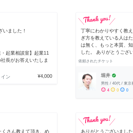
ざいました！
丁寧にわかりやすく教え
ぎ方を教えている人はた
は無く、もっと本質、知
した。 ありがとうござ
・起業相談室】起業11
の社長がお答えいたしま
依頼されたチケット
堀井
check_circle
¥4,000
ライン
男性
/
40代
/
東京
sentiment_satisfied
sentiment_neutral
sentiment_dissatisfied
4
0
0
たくさん教えて頂き、め
ありがとうございました