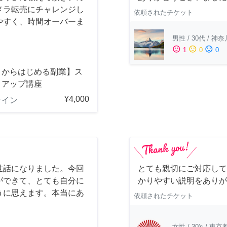
メラ転売にチャレンジし
依頼されたチケット
やすく、時間オーバーま
男性
/
30代
/
神奈
sentiment_satisfied
sentiment_neutral
sentiment_dissatisfied
1
0
0
ロからはじめる副業】ス
トアップ講座
¥4,000
ライン
世話になりました。今回
とても親切にご対応して
ができて、とても自分に
かりやすい説明をありが
うに思えます。本当にあ
依頼されたチケット
女性
/
30's
/
東京