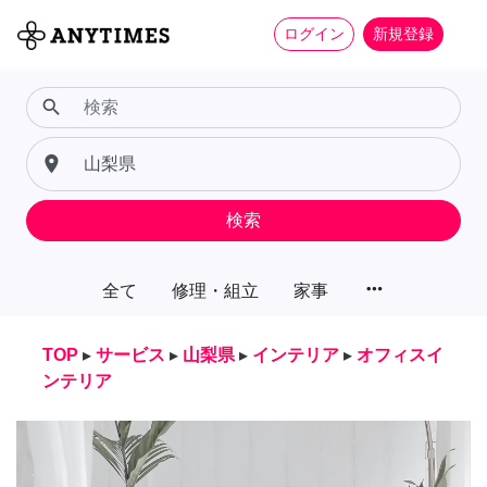
ログイン
新規登録
search
place
検索
more_horiz
全て
修理・組立
家事
TOP
▸
サービス
▸
山梨県
▸
インテリア
▸
オフィスイ
ンテリア