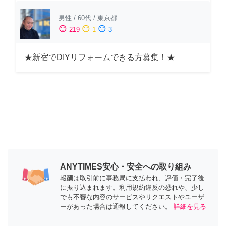
男性
/
60代
/
東京都
sentiment_satisfied
sentiment_neutral
sentiment_dissatisfied
219
1
3
★新宿でDIYリフォームできる方募集！★
ANYTIMES安心・安全への取り組み
報酬は取引前に事務局に支払われ、評価・完了後
に振り込まれます。利用規約違反の恐れや、少し
でも不審な内容のサービスやリクエストやユーザ
ーがあった場合は通報してください。
詳細を見る