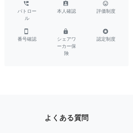
perm_phone_msg
assignment_ind
tag_faces
パトロー
本人確認
評価制度
ル
smartphone
lock
stars
番号確認
シェアワ
認定制度
ーカー保
険
よくある質問