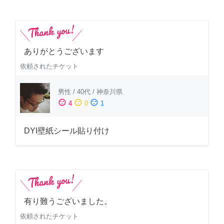
ありがとうございます
依頼されたチケット
男性
/
40代
/
神奈川県
sentiment_satisfied
sentiment_neutral
sentiment_dissatisfied
4
0
1
DYI壁紙シール貼り付け
有り難うございました。
依頼されたチケット