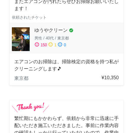
またエアコンが汚れたらぜひお掃除お願いいたし
ます！
依頼されたチケット
ゆうやクリーン
check_circle
男性
/
40代
/
東京都
sentiment_satisfied
sentiment_neutral
sentiment_dissatisfied
150
1
0
エアコンのお掃除は、掃除検定の資格を持つ私が
クリーニングします🎵
¥10,350
東京都
繁忙期にもかかわらず、依頼から非常に迅速に手
配いただき施工いただきました。事前に作業内容
の確認もしっかり行っていただいたので、作業中