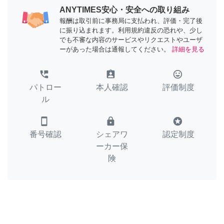
ANYTIMES安心・安全への取り組み
報酬は取引前に事務局に支払われ、評価・完了後
に振り込まれます。利用規約違反の恐れや、少し
でも不審な内容のサービスやリクエストやユーザ
ーがあった場合は通報してください。
詳細を見る
perm_phone_msg
assignment_ind
tag_faces
パトロー
本人確認
評価制度
ル
smartphone
lock
stars
番号確認
シェアワ
認定制度
ーカー保
険