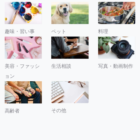
趣味・習い事
ペット
料理
美容・ファッシ
生活相談
写真・動画制作
ョン
その他
高齢者