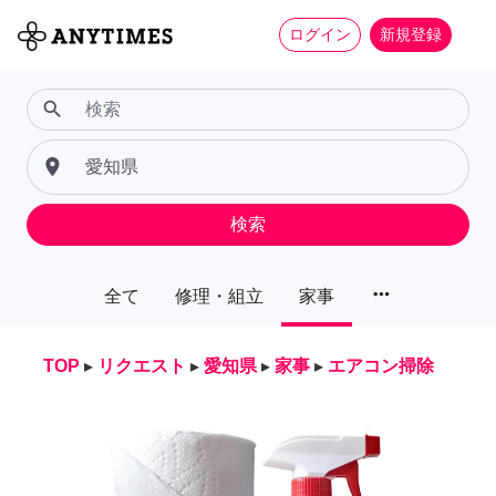
ログイン
新規登録
search
place
検索
more_horiz
全て
修理・組立
家事
TOP
▸
リクエスト
▸
愛知県
▸
家事
▸
エアコン掃除