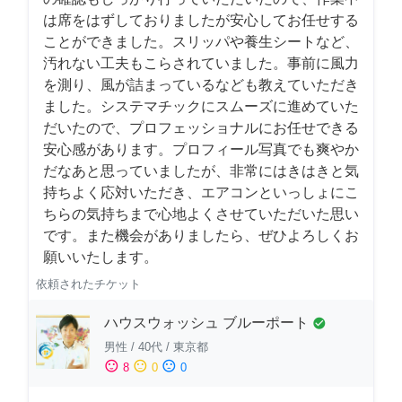
は席をはずしておりましたが安心してお任せする
ことができました。スリッパや養生シートなど、
汚れない工夫もこらされていました。事前に風力
を測り、風が詰まっているなども教えていただき
ました。システマチックにスムーズに進めていた
だいたので、プロフェッショナルにお任せできる
安心感があります。プロフィール写真でも爽やか
だなあと思っていましたが、非常にはきはきと気
持ちよく応対いただき、エアコンといっしょにこ
ちらの気持ちまで心地よくさせていただいた思い
です。また機会がありましたら、ぜひよろしくお
願いいたします。
依頼されたチケット
ハウスウォッシュ ブルーポート
check_circle
男性
/
40代
/
東京都
sentiment_satisfied
sentiment_neutral
sentiment_dissatisfied
8
0
0