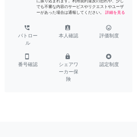
に振り込まれます。利用規約違反の恐れや、少し
でも不審な内容のサービスやリクエストやユーザ
ーがあった場合は通報してください。
詳細を見る
perm_phone_msg
assignment_ind
tag_faces
パトロー
本人確認
評価制度
ル
smartphone
lock
stars
番号確認
シェアワ
認定制度
ーカー保
険