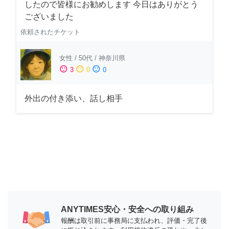
したので皆様にお勧めします 今日はありがとう
ございました
依頼されたチケット
女性
/
50代
/
神奈川県
sentiment_satisfied
sentiment_neutral
sentiment_dissatisfied
3
0
0
外出の付き添い、話し相手
ANYTIMES安心・安全への取り組み
報酬は取引前に事務局に支払われ、評価・完了後