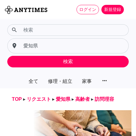
ログイン
新規登録
search
place
検索
more_horiz
全て
修理・組立
家事
TOP
▸
リクエスト
▸
愛知県
▸
高齢者
▸
訪問理容