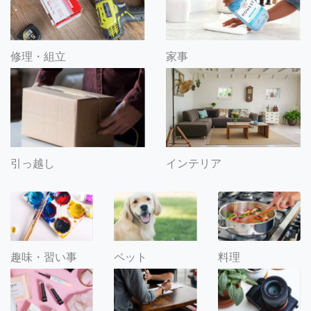
修理・組立
家事
引っ越し
インテリア
趣味・習い事
ペット
料理