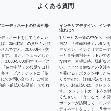
よくある質問
アコーディネートの料金相場
インテリアデザイン、インテ
流れは？
ーディネートをしてもらいた
1.サービス一覧の中から、
えば、2級建築士の資格もお持
選び、「依頼相談」ボタンを
んですと、20,000円（交
デザイン、インテリアコーデ
ます。 また、ちょっとした
ーと直接個別チャットができ
,000-5,000円でサービス
な内容、希望日時、場所など
 「依頼申請」の段階では料
い。ここで金額などの交渉も
、各サービスチケットに「依
き受ける」ボタンを押したら
トにてお問い合わせ、ご相談
りますので、詳細が決まりま
約前（前払い決済前）であれ
さい。お支払いは、クレジッ
す。 クレジットカードをお
ください。そうすると、本契
ポーターが訪問して、インテ
ディネートをします！ 5.