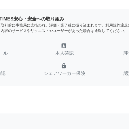
YTIMES安心・安全への取り組み
は取引前に事務局に支払われ、評価・完了後に振り込まれます。利用規約違反
な内容のサービスやリクエストやユーザーがあった場合は通報してください。
assignment_ind
ール
本人確認
評
lock
確認
シェアワーカー保険
認