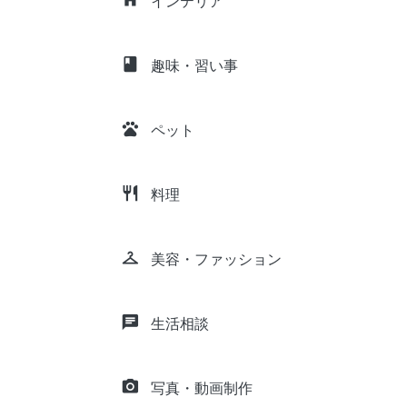
インテリア
class
趣味・習い事
pets
ペット
restaurant
料理
checkroom
美容・ファッション
chat
生活相談
camera_alt
写真・動画制作