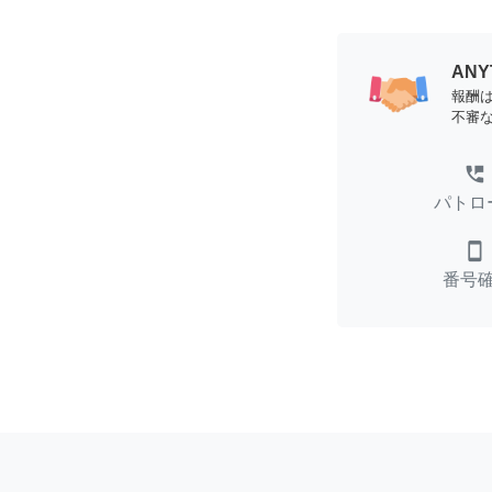
AN
報酬
不審
perm_phone_msg
パトロ
smartphone
番号