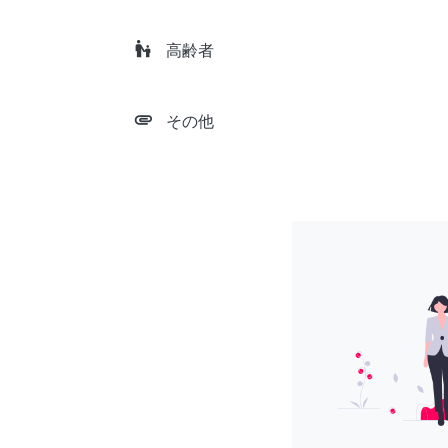
escalator_warning
高齢者
attachment
その他