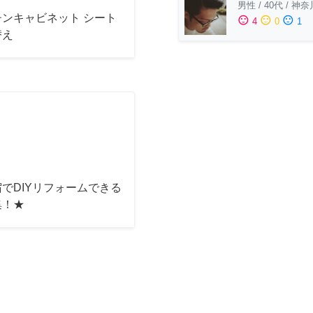
男性
/
40代
/
神奈
チンキャビネット シート
sentiment_satisfied
sentiment_neutral
sentiment_dissatisfied
4
0
1
替え
でDIYリフォームできる
集！★