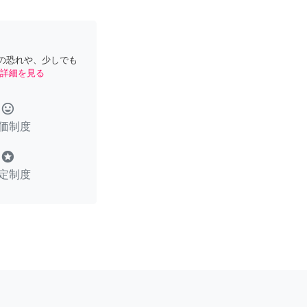
の恐れや、少しでも
詳細を見る
tag_faces
価制度
stars
定制度