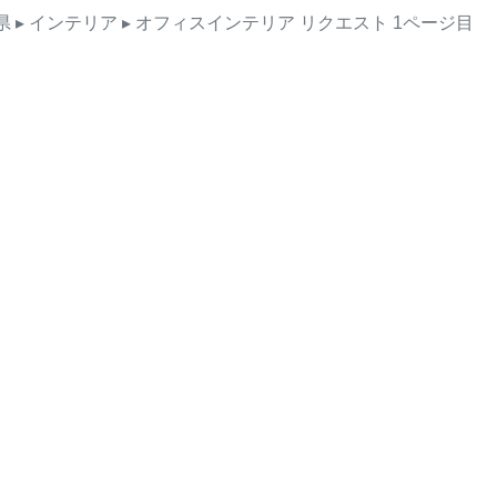
県
▸ インテリア
▸ オフィスインテリア
リクエスト
1ページ目