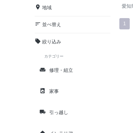
愛知
place
地域
sort
1
並べ替え
local_offer
絞り込み
カテゴリー
weekend
修理・組立
local_laundry_service
家事
local_shipping
引っ越し
home