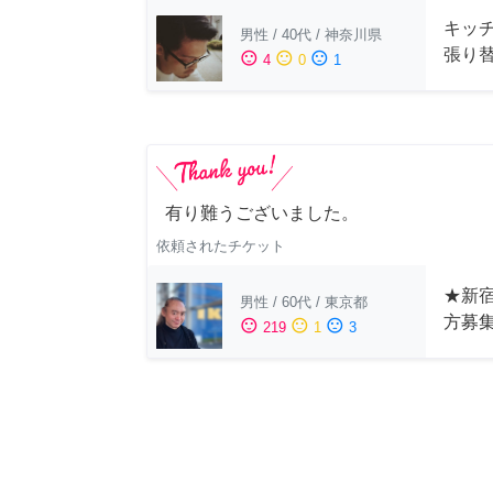
キッ
男性
/
40代
/
神奈川県
張り
sentiment_satisfied
sentiment_neutral
sentiment_dissatisfied
4
0
1
有り難うございました。
依頼されたチケット
★新宿
男性
/
60代
/
東京都
方募
sentiment_satisfied
sentiment_neutral
sentiment_dissatisfied
219
1
3