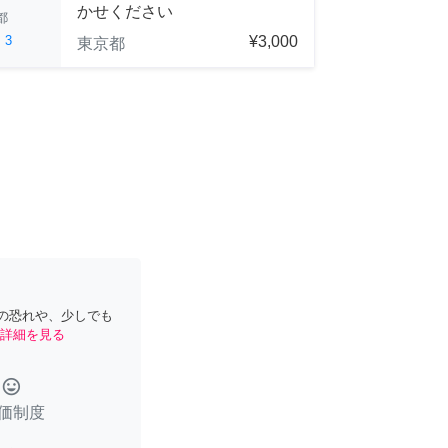
かせください
都
ed
3
¥3,000
東京都
の恐れや、少しでも
詳細を見る
tag_faces
価制度