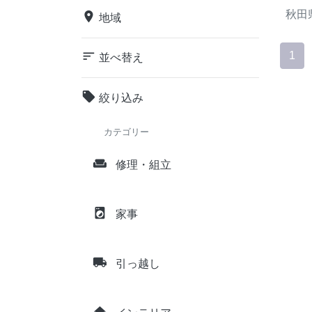
秋田
place
地域
sort
1
並べ替え
local_offer
絞り込み
カテゴリー
weekend
修理・組立
local_laundry_service
家事
local_shipping
引っ越し
home