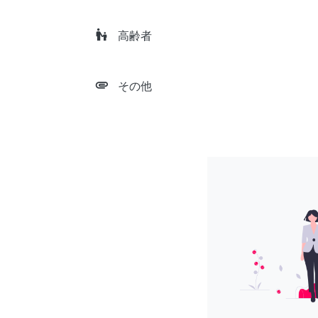
escalator_warning
高齢者
attachment
その他