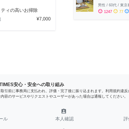
男性
/
60代
/
東京
リティの高いお掃除
sentiment_satisfied
sentiment_neutral
sentiment_dissatisfi
1247
77
¥7,000
都
YTIMES安心・安全への取り組み
は取引前に事務局に支払われ、評価・完了後に振り込まれます。利用規約違反
な内容のサービスやリクエストやユーザーがあった場合は通報してください。
assignment_ind
ール
本人確認
評