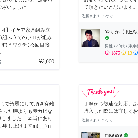
ございました。
て頂きたいと思います。
依頼されたチケット
日可】イケア家具組み立
やりが【IKE
行(組み立てのプロが組み
check_circle
す)＊ワクチン3回目接
男性
/
40代
/
東京
み
sentiment_satisfied
sentiment_neutral
sentiment_dissatisfi
1875
13
¥3,000
都
しまで綺麗にして頂き有難
丁寧かつ敏速な対応、あ
らった時よりも赤カビな
購入した際には宜しくお
しました！ 本当にあり
依頼されたチケット
し上げますm(_ _)m
maaasa
check_circle