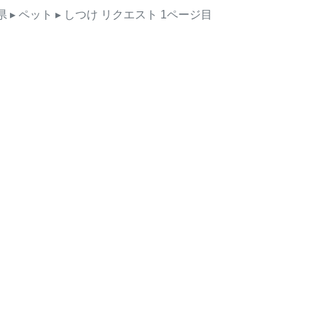
県
▸ ペット
▸ しつけ
リクエスト
1ページ目