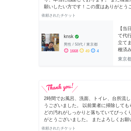
願いしたい方です！この度はありがとう
依頼されたチケット
【当
て代
knsk
check_circle
立てま
男性
/
50代
/
東京都
種済
sentiment_satisfied
sentiment_neutral
sentiment_dissatisfied
1668
49
4
東京
2時間でお風呂、洗面、トイレ、台所流
うございました。 以前業者に掃除しても
どの汚れがしっかりと落ちていてびっくり
がとうございました。 またよろしくお願い申
依頼されたチケット