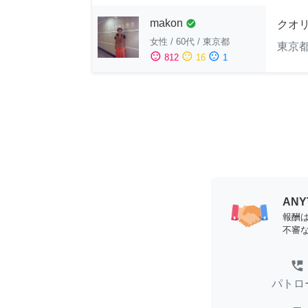
makon
check_circle
クオ
女性
/
60代
/
東京都
東京
sentiment_satisfied
sentiment_neutral
sentiment_dissatisfied
812
16
1
AN
報酬
不審
perm_phone_msg
パトロ