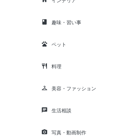
インテリア
class
趣味・習い事
pets
ペット
restaurant
料理
checkroom
美容・ファッション
chat
生活相談
camera_alt
写真・動画制作