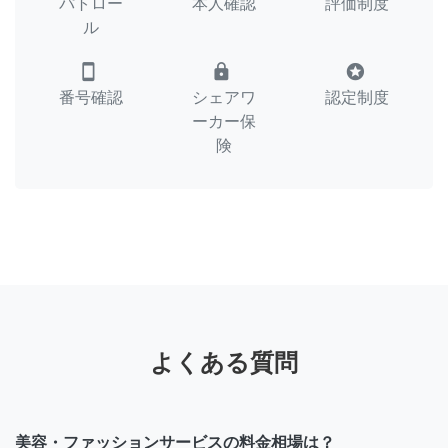
パトロー
本人確認
評価制度
ル
smartphone
lock
stars
番号確認
シェアワ
認定制度
ーカー保
険
よくある質問
美容・ファッションサービスの料金相場は？