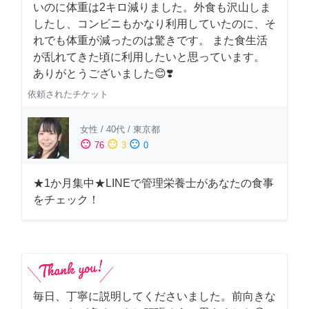
いのに体重は2キロ減りました。外食も沢山しま
したし、コンビニもかなり利用していたのに、そ
れでも体重が減ったのは驚きです。 また食生活
が乱れてきた頃に利用したいと思っています。
ありがとうございました😊❣️
依頼されたチケット
女性
/
40代
/
東京都
sentiment_satisfied
sentiment_neutral
sentiment_dissatisfied
76
3
0
★1か月集中★LINEで管理栄養士があなたの食事
をチェック！
毎日、丁寧に説明してくださいました。前向きな