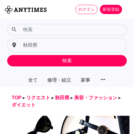
ログイン
新規登録
search
place
検索
more_horiz
全て
修理・組立
家事
TOP
▸
リクエスト
▸
秋田県
▸
美容・ファッション
▸
ダイエット