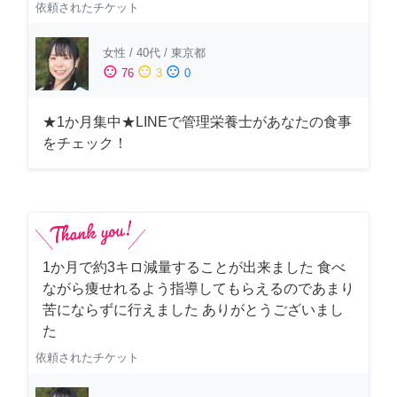
依頼されたチケット
女性
/
40代
/
東京都
sentiment_satisfied
sentiment_neutral
sentiment_dissatisfied
76
3
0
★1か月集中★LINEで管理栄養士があなたの食事
をチェック！
1か月で約3キロ減量することが出来ました 食べ
ながら痩せれるよう指導してもらえるのであまり
苦にならずに行えました ありがとうございまし
た
依頼されたチケット