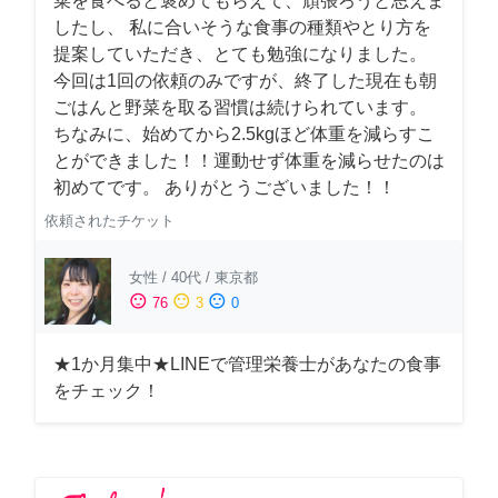
菜を食べると褒めてもらえて、頑張ろうと思えま
したし、 私に合いそうな食事の種類やとり方を
提案していただき、とても勉強になりました。
今回は1回の依頼のみですが、終了した現在も朝
ごはんと野菜を取る習慣は続けられています。
ちなみに、始めてから2.5kgほど体重を減らすこ
とができました！！運動せず体重を減らせたのは
初めてです。 ありがとうございました！！
依頼されたチケット
女性
/
40代
/
東京都
sentiment_satisfied
sentiment_neutral
sentiment_dissatisfied
76
3
0
★1か月集中★LINEで管理栄養士があなたの食事
をチェック！