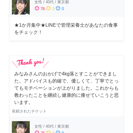
女性
/
40代
/
東京都
sentiment_satisfied
sentiment_neutral
sentiment_dissatisfied
76
3
0
★1か月集中★LINEで管理栄養士があなたの食事
をチェック！
みなみさんのおかげで4kg落とすことができまし
た。アドバイスも的確で、優しくて、丁寧でとっ
てもモチベーションが上がりました。これからも
教わったことを継続し健康的に痩せていこうと思
います。
依頼されたチケット
女性
/
40代
/
東京都
sentiment_satisfied
sentiment_neutral
sentiment_dissatisfied