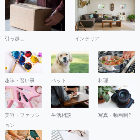
引っ越し
インテリア
趣味・習い事
ペット
料理
美容・ファッシ
生活相談
写真・動画制作
ョン