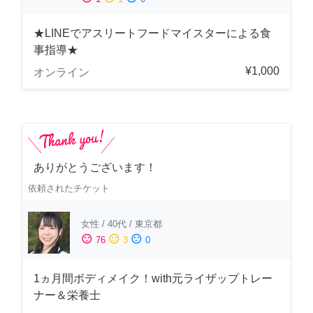
★LINEでアスリートフードマイスターによる食
事指導★
¥1,000
オンライン
ありがとうございます！
依頼されたチケット
女性
/
40代
/
東京都
sentiment_satisfied
sentiment_neutral
sentiment_dissatisfied
76
3
0
1ヵ月間ボディメイク！with元ライザップトレー
ナー＆栄養士