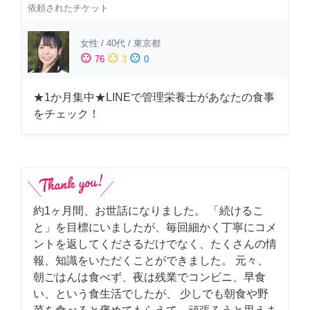
依頼されたチケット
女性
/
40代
/
東京都
sentiment_satisfied
sentiment_neutral
sentiment_dissatisfied
76
3
0
★1か月集中★LINEで管理栄養士があなたの食事
をチェック！
約1ヶ月間、お世話になりました。 「続けるこ
と」を目標にいましたが、毎回細かく丁寧にコメ
ントを返してくださるだけでなく、たくさんの情
報、知識をいただくことができました。 元々、
朝ごはんは食べず、夜は残業でコンビニ、早食
い、という食生活でしたが、 少しでも朝食や野