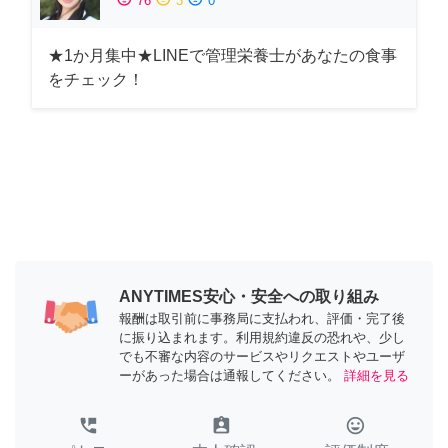
76
3
0
★1か月集中★LINEで管理栄養士があなたの食事
をチェック！
ANYTIMES安心・安全への取り組み
報酬は取引前に事務局に支払われ、評価・完了後
に振り込まれます。利用規約違反の恐れや、少し
でも不審な内容のサービスやリクエストやユーザ
ーがあった場合は通報してください。
詳細を見る
perm_phone_msg
assignment_ind
tag_faces