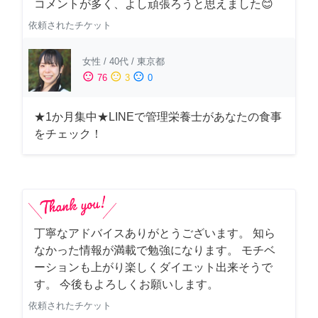
コメントが多く、よし頑張ろうと思えました😊
依頼されたチケット
女性
/
40代
/
東京都
sentiment_satisfied
sentiment_neutral
sentiment_dissatisfied
76
3
0
★1か月集中★LINEで管理栄養士があなたの食事
をチェック！
丁寧なアドバイスありがとうございます。 知ら
なかった情報が満載で勉強になります。 モチベ
ーションも上がり楽しくダイエット出来そうで
す。 今後もよろしくお願いします。
依頼されたチケット