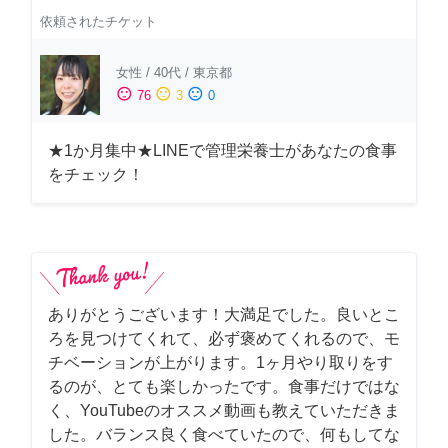
依頼されたチケット
女性
/
40代
/
東京都
sentiment_satisfied
sentiment_neutral
sentiment_dissatisfied
76
3
0
★1か月集中★LINEで管理栄養士があなたの食事
をチェック！
ありがとうございます！大満足でした。良いとこ
ろを見つけてくれて、必ず褒めてくれるので、モ
チベーションが上がります。1ヶ月やり取りをす
るのが、とても楽しかったです。食事だけではな
く、YouTubeのオススメ動画も教えていただきま
した。バランス良く食べていたので、何もしてな