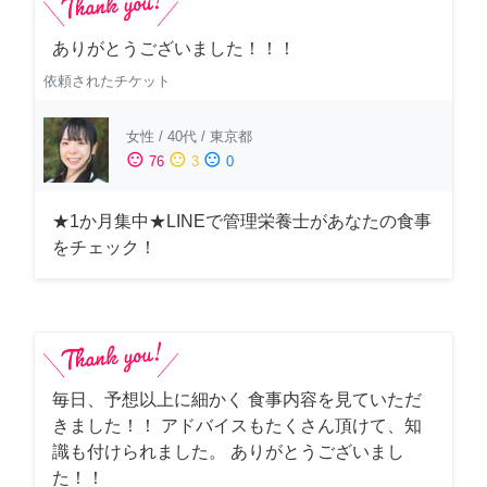
ありがとうございました！！！
依頼されたチケット
女性
/
40代
/
東京都
sentiment_satisfied
sentiment_neutral
sentiment_dissatisfied
76
3
0
★1か月集中★LINEで管理栄養士があなたの食事
をチェック！
毎日、予想以上に細かく 食事内容を見ていただ
きました！！ アドバイスもたくさん頂けて、知
識も付けられました。 ありがとうございまし
た！！