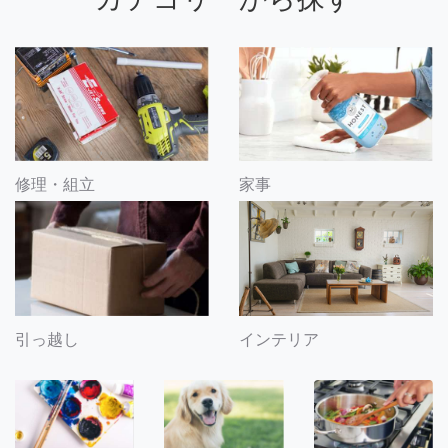
修理・組立
家事
引っ越し
インテリア