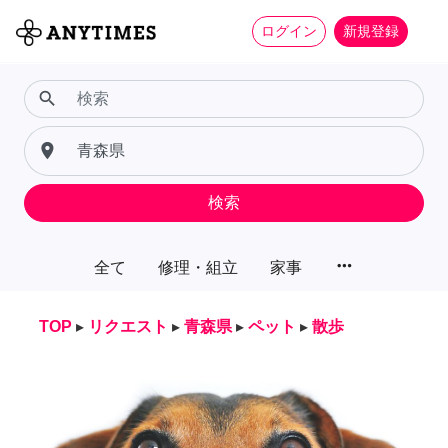
ログイン
新規登録
search
place
検索
more_horiz
全て
修理・組立
家事
TOP
▸
リクエスト
▸
青森県
▸
ペット
▸
散歩