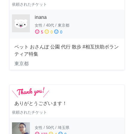
依頼されたチケット
inana
女性
/
40代
/
東京都
sentiment_satisfied
sentiment_neutral
sentiment_dissatisfied
5
0
0
ペット おさんぽ 公園 代行 散歩 #相互扶助ボラン
ティア特集
東京都
ありがとうございます！
依頼されたチケット
女性
/
50代
/
埼玉県
sentiment_satisfied
sentiment_neutral
sentiment_dissatisfied