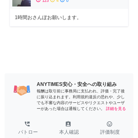
123
4
0
1時間おさんぽお願いします。
ANYTIMES安心・安全への取り組み
報酬は取引前に事務局に支払われ、評価・完了後
に振り込まれます。利用規約違反の恐れや、少し
でも不審な内容のサービスやリクエストやユーザ
ーがあった場合は通報してください。
詳細を見る
perm_phone_msg
assignment_ind
tag_faces
パトロー
本人確認
評価制度