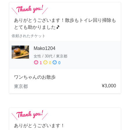
ありがとうございます！散歩もトイレ回り掃除も
とても助かりました🎵
依頼されたチケット
Mako1204
女性
/
30代
/
東京都
sentiment_satisfied
sentiment_neutral
sentiment_dissatisfied
1
0
0
ワンちゃんのお散歩
¥3,000
東京都
ありがとうございます！